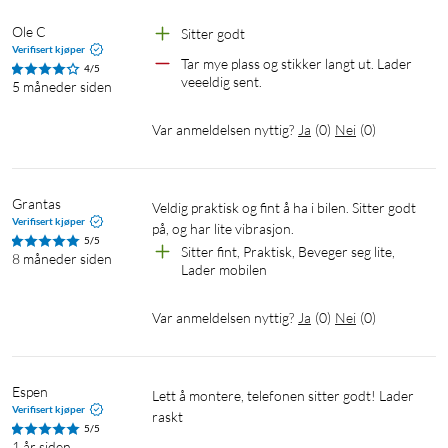
Ole C
Sitter godt
Verifisert kjøper
Tar mye plass og stikker langt ut. Lader 
4/5
veeeldig sent.
5 måneder siden
Var anmeldelsen nyttig?
Ja
(
0
)
Nei
(
0
)
Grantas
Veldig praktisk og fint å ha i bilen. Sitter godt 
Verifisert kjøper
på, og har lite vibrasjon. 
5/5
Sitter fint, Praktisk, Beveger seg lite, 
8 måneder siden
Lader mobilen
Var anmeldelsen nyttig?
Ja
(
0
)
Nei
(
0
)
Espen
Lett å montere, telefonen sitter godt! Lader 
Verifisert kjøper
raskt 
5/5
1 år siden