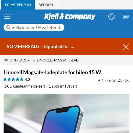
PRIVATPERSON
BEDRIFT
SOMMERSALG – Opptil 50 %
→
IPHONE-LADER
LINOCELL MAGSAFE-LADEPLATE FOR BILEN 15 W
Linocell Magsafe-ladeplate for bilen 15 W
4.5
Artikkelnr: 20756
(581 kundeanmeldelser)
(1 spørsmål/svar)
|