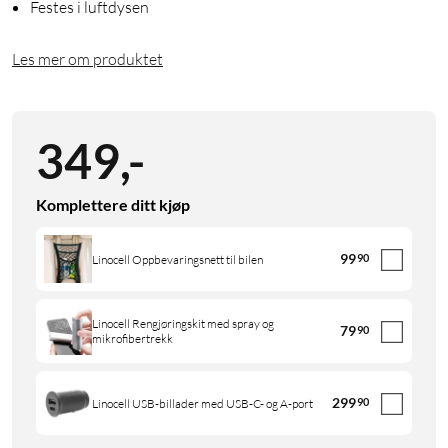
Festes i luftdysen
Les mer om produktet
349
,
-
Komplettere ditt kjøp
99
90
Linocell Oppbevaringsnett til bilen
Linocell Rengjøringskit med spray og
79
90
mikrofibertrekk
299
90
Linocell USB-billader med USB-C- og A-port