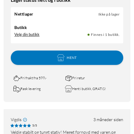
Nettlager
Ikke på lager
Butikk
Velg din butikk
Finnes i 1 butikk.
HENT
Fri frakt fra 599,-
Fri retur
Rask levering
Hent i butikk, GRATIS!
Vigdis
3 måneder siden
5/5
Veldig stabilt og tungt stativ! Meget fornøyd med varen,og