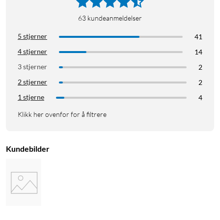
63
kundeanmeldelser
5 stjerner
41
4 stjerner
14
3 stjerner
2
2 stjerner
2
1 stjerne
4
Klikk her ovenfor for å filtrere
Kundebilder