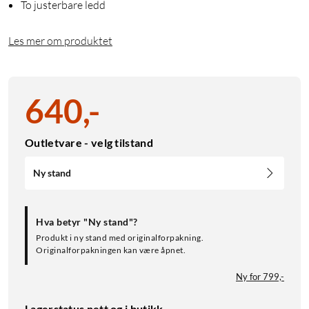
To justerbare ledd
Les mer om produktet
640
,
-
Outletvare - velg tilstand
Ny stand
Hva betyr "Ny stand"?
Produkt i ny stand med originalforpakning.
Originalforpakningen kan være åpnet.
Ny for 799,-
Lagerstatus nett og i butikk