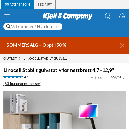
PRIVATPERSON
BEDRIFT
SOMMERSALG – Opptil 50 %
→
OUTLET
LINOCELL STABILT GULVSTATIV FOR NETTBRETT 4,7–12,9"
Linocell Stabilt gulvstativ for nettbrett 4,7–12,9"
4.5
Artikkelnr: 20805-A
(63 kundeanmeldelser)