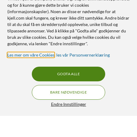
og for å kunne gjøre dette bruker vi cookies
(informasjonskapsler). Noen av disse er nødvendige for at
kjell.com skal fungere, og krever ikke ditt samtykke. Andre bidrar
til at du skal få en skreddersydd opplevelse, unike tilbud og
tilpassede annonser. Ved å klikke på "Godta alle" godkjenner du
bruk av slike cookies. Du kan også velge hvilke cookies du vil
godkjenne, via lenken "Endre innstillinger".
Les mer om våre Cookies
,
les vår Personvernerklæring
GODTA ALLE
BARE NØDVENDIGE
Endre Innstillinger
Linocell Stabilt gulvstativ for nettbrett 4,7–12,9"
640,-
4.5/5