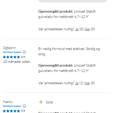
Gjennomgått produkt:
Linocell Stabilt 
gulvstativ for nettbrett 4,7–12,9"
Var anmeldelsen nyttig?
Ja
(
0
)
Nei
(
0
)
Sigbjørn
Er veldig fornøyd med stativet. Stødig og 
Verifisert kjøper
solig.
5/5
10 måneder siden
Gjennomgått produkt:
Linocell Stabilt 
gulvstativ for nettbrett 4,7–12,9"
Var anmeldelsen nyttig?
Ja
(
1
)
Nei
(
0
)
Nancy
Solid
Verifisert kjøper
5/5