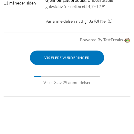
Gjennomgått produkt:
Linocell Stabilt 
11 måneder siden
gulvstativ for nettbrett 4,7–12,9"
Var anmeldelsen nyttig?
Ja
(
0
)
Nei
(
0
)
Powered By TestFreaks
VIS FLERE VURDERINGER
Viser 3 av 29 anmeldelser