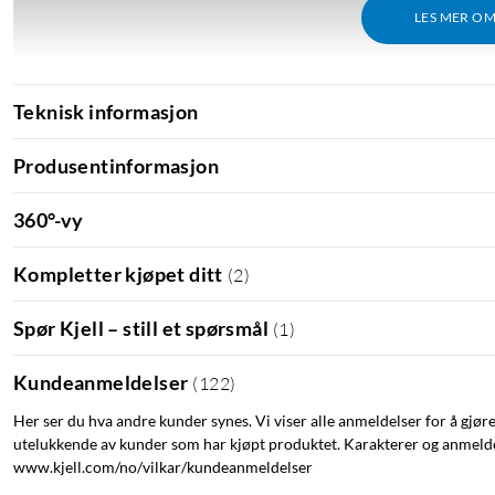
LES MER O
Teknisk informasjon
Produsentinformasjon
360°-vy
Kompletter kjøpet ditt
(
2
)
Spør Kjell – still et spørsmål
(
1
)
Kundeanmeldelser
(
122
)
Her ser du hva andre kunder synes. Vi viser alle anmeldelser for å gjør
Holder for smarttelefon
Smarttelefonholder i bilen
Mobilte
utelukkende av kunder som har kjøpt produktet. Karakterer og anmeldel
www.kjell.com/no/vilkar/kundeanmeldelser