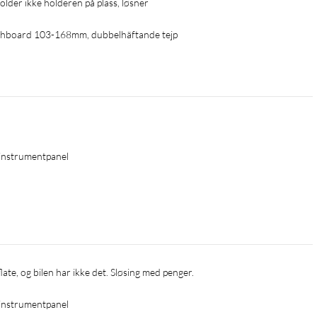
holder ikke holderen på plass, løsner
shboard 103-168mm, dubbelhäftande tejp
 instrumentpanel
late, og bilen har ikke det. Sløsing med penger.
 instrumentpanel