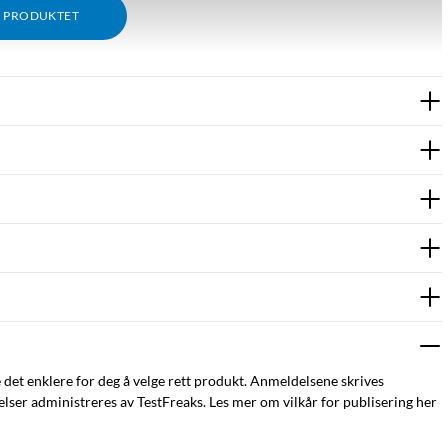
M PRODUKTET
e det enklere for deg å velge rett produkt. Anmeldelsene skrives
lefonholder
Smarttelefonholder
Bilholder
ser administreres av TestFreaks. Les mer om vilkår for publisering her