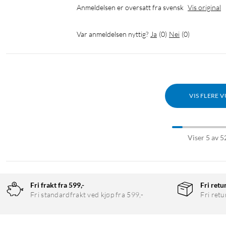
Anmeldelsen er oversatt fra svensk
Vis original
Var anmeldelsen nyttig?
Ja
(
0
)
Nei
(
0
)
VIS FLERE 
Viser 5 av 5
Fri frakt fra 599,-
Fri retu
Fri standardfrakt ved kjøp fra 599,-
Fri retu