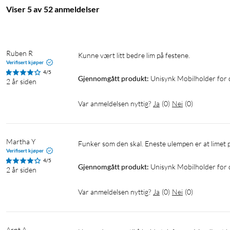
Viser 5 av 52 anmeldelser
Ruben R
Kunne vært litt bedre lim på festene.
Verifisert kjøper
4/5
Gjennomgått produkt:
Unisynk Mobilholder for
2 år siden
Var anmeldelsen nyttig?
Ja
(
0
)
Nei
(
0
)
Martha Y
Funker som den skal. Eneste ulempen er at limet på
Verifisert kjøper
4/5
Gjennomgått produkt:
Unisynk Mobilholder for
2 år siden
Var anmeldelsen nyttig?
Ja
(
0
)
Nei
(
0
)
Arnt A