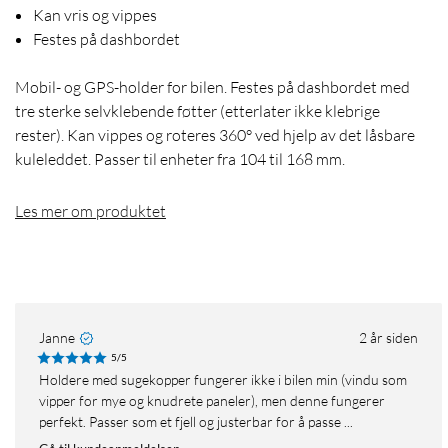
Kan vris og vippes
Festes på dashbordet
Mobil- og GPS-holder for bilen. Festes på dashbordet med
tre sterke selvklebende føtter (etterlater ikke klebrige
rester). Kan vippes og roteres 360° ved hjelp av det låsbare
kuleleddet. Passer til enheter fra 104 til 168 mm.
Les mer om produktet
Janne
2 år siden
5/5
Holdere med sugekopper fungerer ikke i bilen min (vindu som
vipper for mye og knudrete paneler), men denne fungerer
perfekt. Passer som et fjell og justerbar for å passe ...