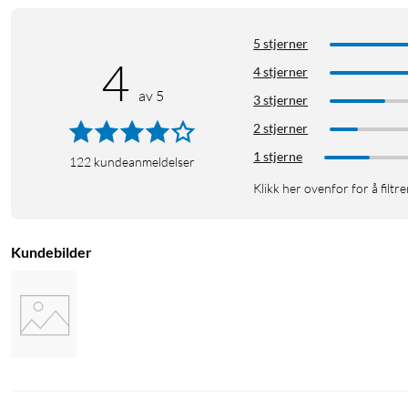
5 stjerner
4
4 stjerner
av 5
3 stjerner
2 stjerner
1 stjerne
122
kundeanmeldelser
Klikk her ovenfor for å filtre
Kundebilder