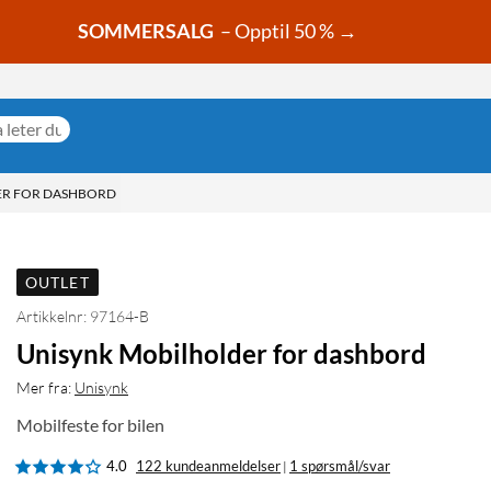
SOMMERSALG
– Opptil 50 % →
ER FOR DASHBORD
OUTLET
Artikkelnr: 97164-B
Unisynk Mobilholder for dashbord
Mer fra:
Unisynk
Mobilfeste for bilen
4.0
122 kundeanmeldelser
1 spørsmål/svar
|