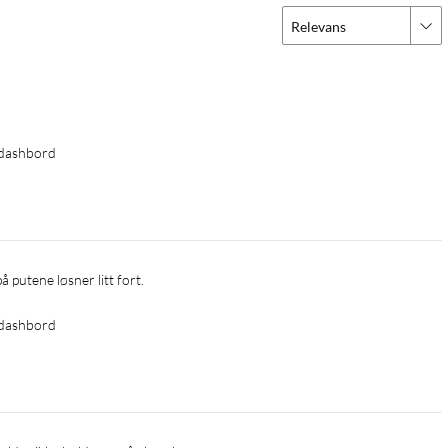
Relevans
 dashbord
 putene løsner litt fort.
 dashbord