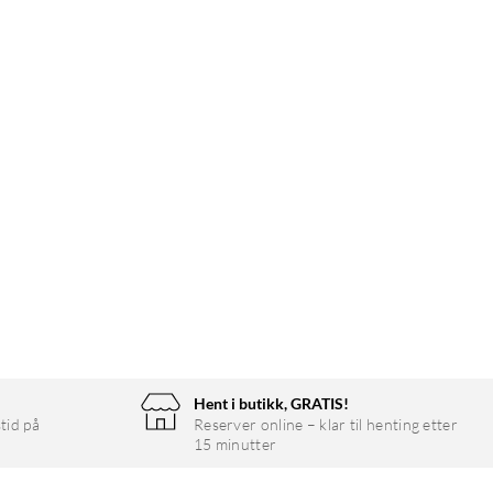
Hent i butikk, GRATIS!
tid på
Reserver online – klar til henting etter
15 minutter