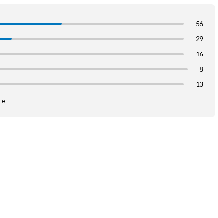
56
29
16
8
13
re