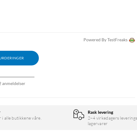
Powered By TestFreaks
VURDERINGER
2 anmeldelser
r
Rask levering
r i alle butikkene våre.
2–4 virkedagers leverings
lagervarer