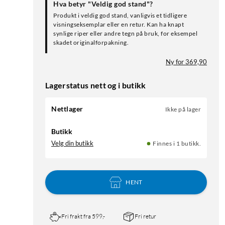
Hva betyr "Veldig god stand"?
Produkt i veldig god stand, vanligvis et tidligere
visningseksemplar eller en retur. Kan ha knapt
synlige riper eller andre tegn på bruk, for eksempel
skadet originalforpakning.
Ny for 369,90
Lagerstatus nett og i butikk
Nettlager
Ikke på lager
Butikk
Velg din butikk
Finnes i 1 butikk.
HENT
Fri frakt fra 599,-
Fri retur