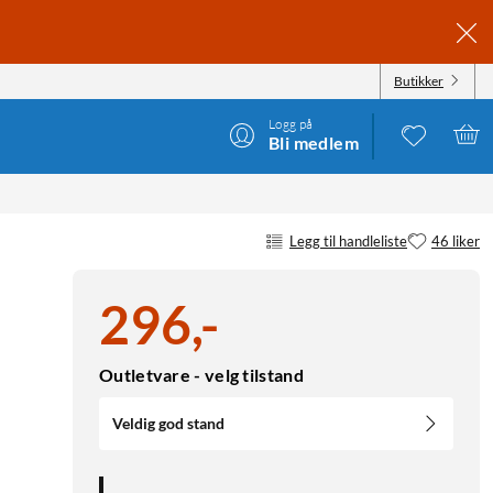
Butikker
Logg på
Bli medlem
Legg til handleliste
46 liker
296
,
-
Outletvare - velg tilstand
Veldig god stand