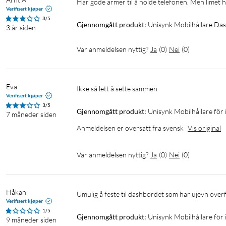
har gode armer til å holde telefonen. Men limet 
Verifisert kjøper
3/5
Gjennomgått produkt:
Unisynk Mobilhållare Da
3 år siden
Var anmeldelsen nyttig?
Ja
(
0
)
Nei
(
0
)
Eva
Ikke så lett å sette sammen
Verifisert kjøper
3/5
Gjennomgått produkt:
Unisynk Mobilhållare för
7 måneder siden
Anmeldelsen er oversatt fra svensk
Vis original
Var anmeldelsen nyttig?
Ja
(
0
)
Nei
(
0
)
Håkan
Umulig å feste til dashbordet som har ujevn overf
Verifisert kjøper
1/5
Gjennomgått produkt:
Unisynk Mobilhållare för
9 måneder siden