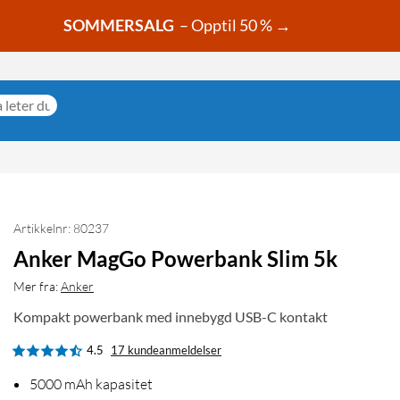
SOMMERSALG
– Opptil 50 % →
Artikkelnr: 80237
Anker MagGo Powerbank Slim 5k
Mer fra:
Anker
Kompakt powerbank med innebygd USB-C kontakt
4.5
17 kundeanmeldelser
5000 mAh kapasitet