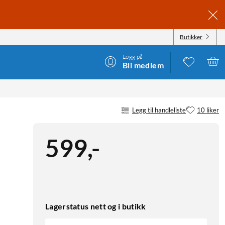
Butikker
Logg på
Bli medlem
Legg til handleliste
10 liker
599
,
-
Lagerstatus nett og i butikk