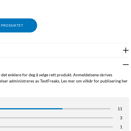
M PRODUKTET
l med kabler. Powerbanker er enkel å ha i lommen og alltid klar
e det enklere for deg å velge rett produkt. Anmeldelsene skrives
ser administreres av TestFreaks. Les mer om vilkår for publisering her
e enheter. Utstyrt med Ankers Multiprotect-sikkerhetssystem for
11
3
oderne telefon minst en gang – perfekt for reiser, til jobb eller
1