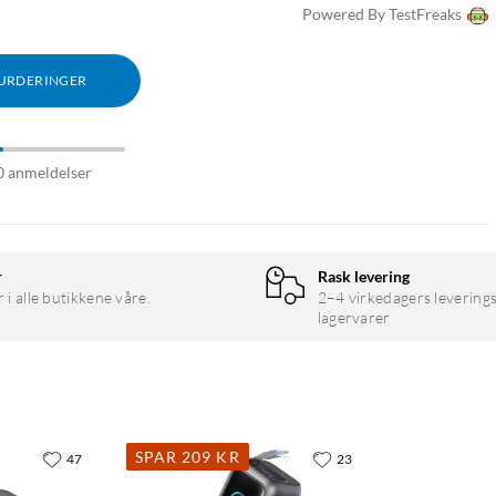
Powered By TestFreaks
VURDERINGER
0 anmeldelser
r
Rask levering
r i alle butikkene våre.
2–4 virkedagers leverings
lagervarer
SPAR 209 KR
47
23