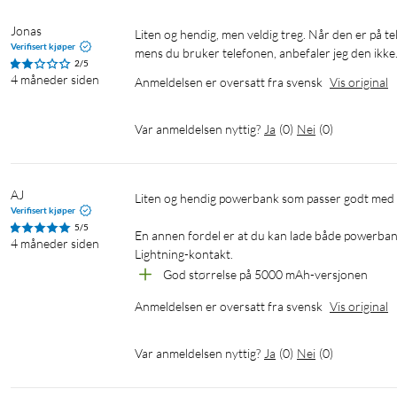
Jonas
Liten og hendig, men veldig treg. Når den er på telefonen min, står det sakte lading. Så hvis du skal bruke powerbanken 
Verifisert kjøper
mens du bruker telefonen, anbefaler jeg den ikke
2/5
4 måneder siden
Anmeldelsen er oversatt fra svensk
Vis original
Var anmeldelsen nyttig?
Ja
(
0
)
Nei
(
0
)
AJ
Liten og hendig powerbank som passer godt med MagSafe-magnet. Føles godt bygget med god kvalitet.

Verifisert kjøper
5/5
En annen fordel er at du kan lade både powerban
4 måneder siden
Lightning-kontakt.
God størrelse på 5000 mAh-versjonen
Anmeldelsen er oversatt fra svensk
Vis original
Var anmeldelsen nyttig?
Ja
(
0
)
Nei
(
0
)