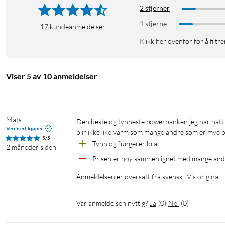
påen lang dag på farten.
2 stjerner
1 stjerne
17
kundeanmeldelser
Spesifikasjoner
Klikk her ovenfor for å filtre
Kapasitet: 5000 mAh
Uteffekt: opptil 22,5 W
Tilkobling: Innebygget USB-C kontakt
Viser 5 av 10 anmeldelser
LED-indikator: Ja
Sikkerhet: MultiProtect-system
Mål: 10,2 x 7,6 x 0,86 cm
Vekt: ca 130 g
Mats
Den beste og tynneste powerbanken jeg har hatt. Sammenlignet med mange andre i samme størrelse, fungerer denne og 
Verifisert kjøper
blir ikke like varm som mange andre som er mye bi
5/5
I pakken
Tynn og fungerer bra
2 måneder siden
Anker Nano Powerbank 5000 mAh
Prisen er høy sammenlignet med mange and
USB-C til USB-C kabel
Anmeldelsen er oversatt fra svensk
Vis original
Manual
Var anmeldelsen nyttig?
Ja
(
0
)
Nei
(
0
)