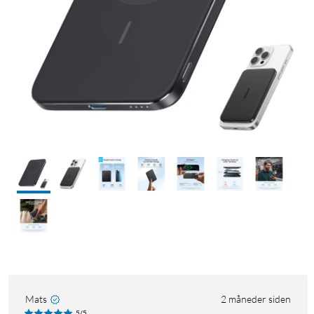
Mats
2 måneder siden
5/5