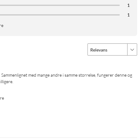
1
1
re
Relevans
lligere.
re