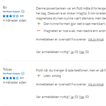
Bo
Denne powerbanken var en flott måte å forlenge levetiden til iPhone mini-en min på, da batteriet ikke lenger kunne vare en 
Verifisert kjøper
hel dag. Dessverre er Anker MagGo 5 mm bredere
3/5
magnetiske styrken kunne vært sterkere, men den
4 måneder siden
Den tynne formen gjør det knapt merkbart at
Magneten er noe svak, men bedre enn andr
Anmeldelsen er oversatt fra svensk
Vis original
Var anmeldelsen nyttig?
Ja
(
0
)
Nei
(
0
)
Tobias
Flott når du trenger å lade telefonen, men er på f
Verifisert kjøper
Liten, smidig
4/5
4 måneder siden
Anmeldelsen er oversatt fra svensk
Vis original
Var anmeldelsen nyttig?
Ja
(
0
)
Nei
(
0
)