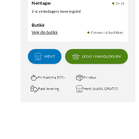
Nettlager
1+ st
2-6 virkedagers leveringstid
Butikk
Velg din butikk
Finnes i 6 butikker.
HENT
LEGG I HANDLEKURV
Fri frakt fra 599,-
Fri retur
Rask levering
Hent i butikk, GRATIS!