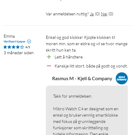
Var anmeldelsen nyttig?
Ja
(
0
)
Nei
(
0
)
Emma
Enkel og god klokke! Kjøpte klokken til 
Verifisert kjøper
moren min, som er eldre og vil se hvor mange 
4/5
skritt hun kan ta.
3 måneder siden
Lett å håndtere.
Kanskje litt stort, både på godt og vondt.
Rasmus M - Kjell & Company
Takk for anmeldelsen.

Mibro Watch C4 er designet som en 
enkel og brukervennlig smartklokke 
med fokus på grunnleggende 
funksjoner som skritttelling og 
tydelig informasjon. Den enkle 