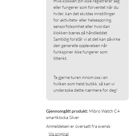
Hvis klokken din ikke registrerer seg 
Dimensjoner: 51 × 41 × 9,8 mm
eller fungerer som forventet når du 
hviler, kan det skyldes innstillinger 
Vekt: 29 g (uten rem), 45 g (med rem)
for aktivitets- eller helsesporing, 
Skjerm: 2,0" TFT, 240 × 296 oppløsning
sensorfølsomhet eller hvordan 
Batteritid: Opptil 10 dager bruk, 45 dager standby
klokken bæres på håndleddet. 
Vannbeskyttelse: 2ATM
Samtidig forstår vi at det kan påvirke 
Bluetooth: 5.3
den generelle opplevelsen når 
Sensorer: Pulsmåler, SpO2, akselerometer
funksjoner ikke fungerer som 
Kompatibilitet: Android 5.0 og iOS 10 eller nyere
tiltenkt.

Lading: Magnetisk lader
Ta gjerne turen innom oss i en 
I pakken
hvilken som helst butikk, så kan vi 
Mibro Watch C4
undersøke dette nærmere for deg!
Ladekabel
Brukerveiledning
Gjennomgått produkt:
Mibro Watch C4 
smartklocka Silver
Anmeldelsen er oversatt fra svensk
Vis original