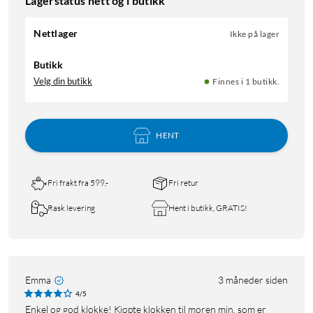
Lagerstatus nett og i butikk
Nettlager
Ikke på lager
Butikk
Velg din butikk
Finnes i 1 butikk.
HENT
Fri frakt fra 599,-
Fri retur
Rask levering
Hent i butikk, GRATIS!
Emma
3 måneder siden
4/5
Enkel og god klokke! Kjøpte klokken til moren min, som er