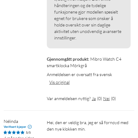
håndteringen og de tydelige 
funksjonene gjør modellen spesielt 
egnet for brukere som ønsker å 
holde oversikt over sin daglige 
aktivitet uten unødvendig avanserte 
innstillinger.
Gjennomgått produkt:
Mibro Watch C4 
smartklocka Mörkgrå
Anmeldelsen er oversatt fra svensk
Vis original
Var anmeldelsen nyttig?
Ja
(
0
)
Nei
(
0
)
Nélinda
Hei, den er veldig bra, jeg er så fornøyd med 
Verifisert kjøper
den nye klokken min.
5/5