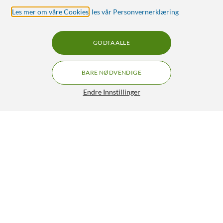
Les mer om våre Cookies
,
les vår Personvernerklæring
GODTA ALLE
BARE NØDVENDIGE
Endre Innstillinger
Mibro C4 Smartklokke Sølv
425,-
4/5
HENT