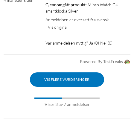
4 måneder siden
Gjennomgått produkt:
Mibro Watch C4 
smartklocka Silver
Anmeldelsen er oversatt fra svensk
Vis original
Var anmeldelsen nyttig?
Ja
(
0
)
Nei
(
0
)
Powered By TestFreaks
VIS FLERE VURDERINGER
Viser 3 av 7 anmeldelser