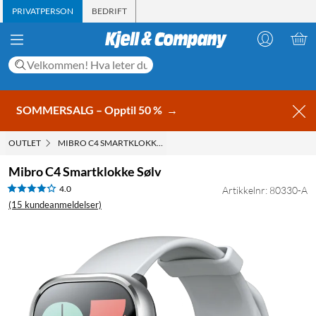
PRIVATPERSON
BEDRIFT
SOMMERSALG – Opptil 50 %
→
OUTLET
MIBRO C4 SMARTKLOKKE SØLV
Mibro C4 Smartklokke Sølv
4.0
Artikkelnr: 80330-A
(15 kundeanmeldelser)