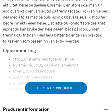
aktivitet, helse og daglige gjøremål. Den store skjermen gir
god oversikt over varsler, tid og treningsdata. Klokken hjelper
deg med å følge med på puls, søvn og bevegelse, slik at du får
bedre innsikt i egen helse. Det lette og komfortable designet
gjør at du kan bruke den hele dagen, både på jobb, under
trening og i fritiden. Med lang batteritid er den en praktisk
følgesvenn som passer inn i en aktiv hverdag.
Oppsummering
Stor 2,0" skjerm med tydelig visning
Pulsmåling, SpO2 og søvnovervåkning
Over 100 sportsmoduser
2ATM vannbeskyttelse
Bluetooth 5.3 tilkobling
LES MER OM PRODUKTET
Opptil 10 dagers batteritid
Design og komfort
Mibro Watch C4 har et lett og slankt design som sitter
Produsentinformasjon