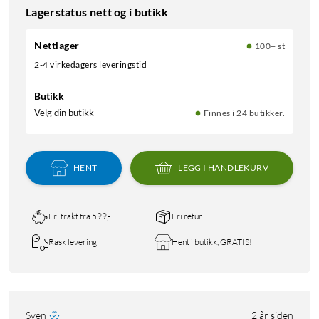
Lagerstatus nett og i butikk
Nettlager
100+ st
2-4 virkedagers leveringstid
Butikk
Velg din butikk
Finnes i 24 butikker.
HENT
LEGG I HANDLEKURV
Fri frakt fra 599,-
Fri retur
Rask levering
Hent i butikk, GRATIS!
Sven
2 år siden