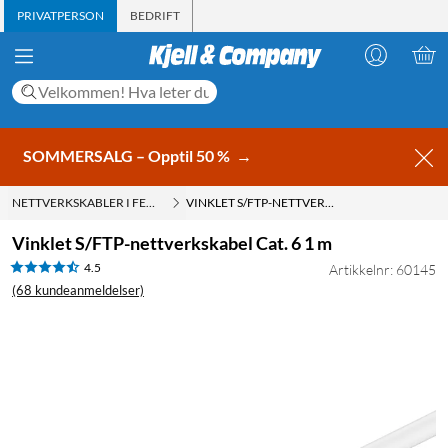
PRIVATPERSON
BEDRIFT
SOMMERSALG – Opptil 50 %
→
NETTVERKSKABLER I FERDIG LENGDE
VINKLET S/FTP-NETTVERKSKABEL CAT. 6 1 M
Vinklet S/FTP-nettverkskabel Cat. 6 1 m
4.5
Artikkelnr: 60145
(68 kundeanmeldelser)