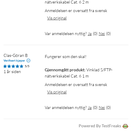
nätverkskabel Cat. 6 2 m
Anmeldelsen er oversatt fra svensk
Vis original
Var anmeldelsen nyttig?
Ja
(
0
)
Nei
(
0
)
Clas-Göran B
Fungerer som den skal!
Verifisert kjøper
5/5
Gjennomgått produkt:
Vinklad S/FTP-
1 år siden
nätverkskabel Cat. 6 1 m
Anmeldelsen er oversatt fra svensk
Vis original
Var anmeldelsen nyttig?
Ja
(
0
)
Nei
(
0
)
Powered By TestFreaks