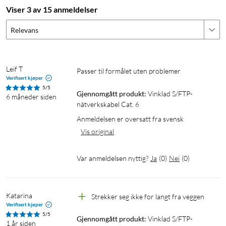
Viser 3 av 15 anmeldelser
Relevans
Leif T
Passer til formålet uten problemer
Verifisert kjøper
5/5
Gjennomgått produkt:
Vinklad S/FTP-
6 måneder siden
nätverkskabel Cat. 6
Anmeldelsen er oversatt fra svensk
Vis original
Var anmeldelsen nyttig?
Ja
(
0
)
Nei
(
0
)
Katarina
Strekker seg ikke for langt fra veggen 
Verifisert kjøper
5/5
Gjennomgått produkt:
Vinklad S/FTP-
1 år siden