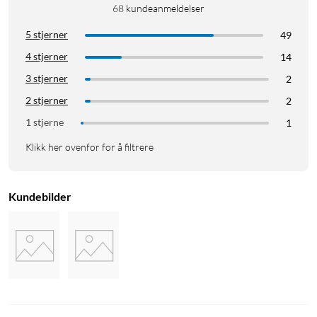
68
kundeanmeldelser
5 stjerner
49
4 stjerner
14
3 stjerner
2
2 stjerner
2
1 stjerne
1
Klikk her ovenfor for å filtrere
Kundebilder