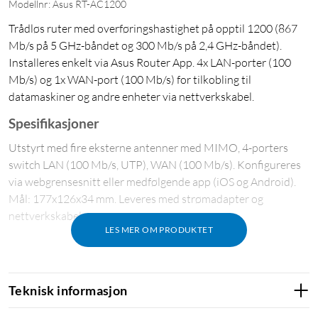
Modellnr: Asus RT-AC1200
Trådløs ruter med overføringshastighet på opptil 1200 (867
Mb/s på 5 GHz-båndet og 300 Mb/s på 2,4 GHz-båndet).
Installeres enkelt via Asus Router App. 4x LAN-porter (100
Mb/s) og 1x WAN-port (100 Mb/s) for tilkobling til
datamaskiner og andre enheter via nettverkskabel.
Spesifikasjoner
Utstyrt med fire eksterne antenner med MIMO, 4-porters
switch LAN (100 Mb/s, UTP), WAN (100 Mb/s). Konfigureres
via webgrensesnitt eller medfølgende app (iOS og Android).
Mål: 177x126x34 mm. Leveres med strømadapter og
nettverkskabel.
LES MER OM PRODUKTET
Teknisk informasjon