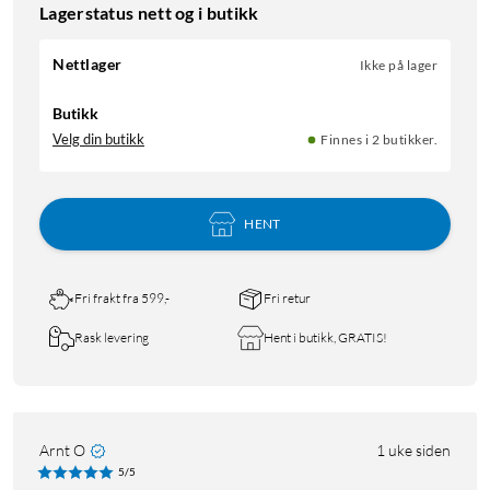
Lagerstatus nett og i butikk
Nettlager
Ikke på lager
Butikk
Velg din butikk
Finnes i 2 butikker.
HENT
Fri frakt fra 599,-
Fri retur
Rask levering
Hent i butikk, GRATIS!
Arnt O
1 uke siden
5/5