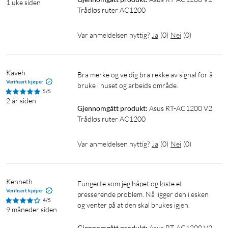
1 uke siden
Trådløs ruter AC1200
Var anmeldelsen nyttig?
Ja
(
0
)
Nei
(
0
)
Kaveh
Bra merke og veldig bra rekke av signal for å 
Verifisert kjøper
bruke i huset og arbeids område.
5/5
2 år siden
Gjennomgått produkt:
Asus RT-AC1200 V2 
Trådløs ruter AC1200
Var anmeldelsen nyttig?
Ja
(
0
)
Nei
(
0
)
Kenneth
Fungerte som jeg håpet og løste et 
Verifisert kjøper
presserende problem. Nå ligger den i esken 
4/5
og venter på at den skal brukes igjen.
9 måneder siden
Gjennomgått produkt:
Asus RT-AC1200 V2 