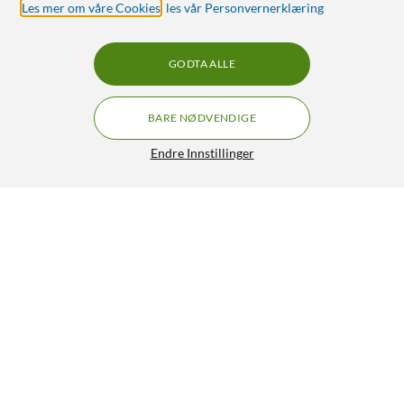
Les mer om våre Cookies
,
les vår Personvernerklæring
GODTA ALLE
BARE NØDVENDIGE
Endre Innstillinger
Asus RT-AC1200 V2 Trådløs ruter AC1200
510,-
4.5/5
HENT