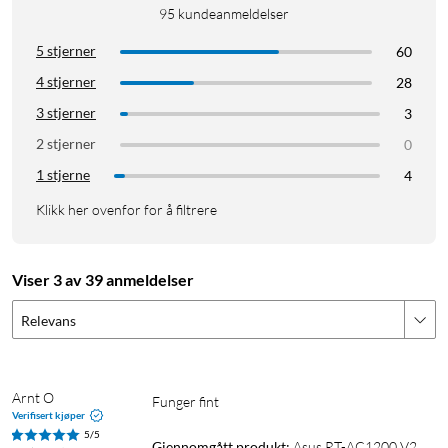
95
kundeanmeldelser
5 stjerner
60
4 stjerner
28
3 stjerner
3
2 stjerner
0
1 stjerne
4
Klikk her ovenfor for å filtrere
Viser 3 av 39 anmeldelser
Relevans
Arnt O
Funger fint 
Verifisert kjøper
5/5
Gjennomgått produkt:
Asus RT-AC1200 V2 