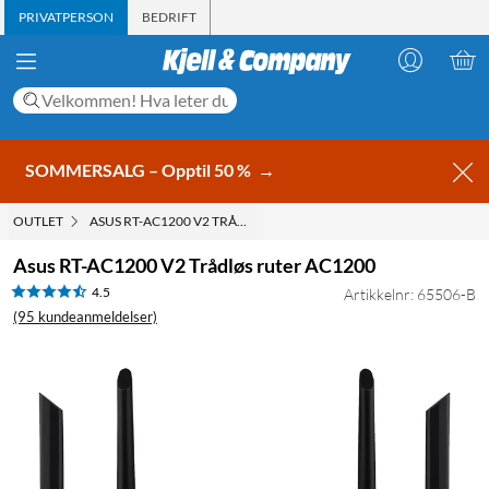
PRIVATPERSON
BEDRIFT
SOMMERSALG – Opptil 50 %
→
OUTLET
ASUS RT-AC1200 V2 TRÅDLØS RUTER AC1200
Asus RT-AC1200 V2 Trådløs ruter AC1200
4.5
Artikkelnr: 65506-B
(95 kundeanmeldelser)