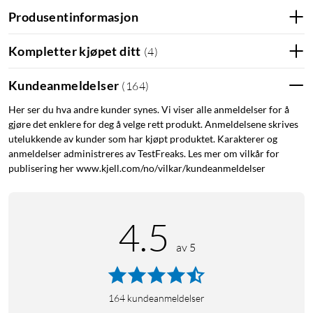
sikkerheten
Produsentinformasjon
Clean Network Initiative-kompatibelt, for sikkerhet og
integritet
Kompletter kjøpet ditt
(
4
)
Talestyringskompatibilitet med Google Assistant og
Amazon Alexa
Kundeanmeldelser
(
164
)
Her ser du hva andre kunder synes. Vi viser alle anmeldelser for å
gjøre det enklere for deg å velge rett produkt. Anmeldelsene skrives
Eagle Pro AI-funksjoner:
utelukkende av kunder som har kjøpt produktet. Karakterer og
anmeldelser administreres av TestFreaks. Les mer om vilkår for
Wi-Fi Optimizer søker gjennom og analyserer alle
publisering her www.kjell.com/no/vilkar/kundeanmeldelser
nærliggende wifi-nettverk for å finne en støyfri kanal for
wifi-nettet ditt.
Mesh Optimizer gjør det samme, men for alle mesh-
4.5
kompatible repeatere, aksesspunkter og rutere.
av 5
Traffic Optimizer og AI-assistant hjelper til med å gjøre
wifien så stabil og trygg som mulig.
164
kundeanmeldelser