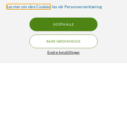
Les mer om våre Cookies
,
les vår Personvernerklæring
GODTA ALLE
BARE NØDVENDIGE
Endre Innstillinger
D-Link R15 AX1500 Wifi 6-ruter - Hvit
595,-
4.5/5
HENT