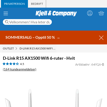
PRIVATPERSON
BEDRIFT
SOMMERSALG – Opptil 50 %
→
OUTLET
D-LINK R15 AX1500 WIFI 6-RUTER - HVIT
D-Link R15 AX1500 Wifi 6-ruter - Hvit
4.5
Artikkelnr: 64916-B
(164 kundeanmeldelser)