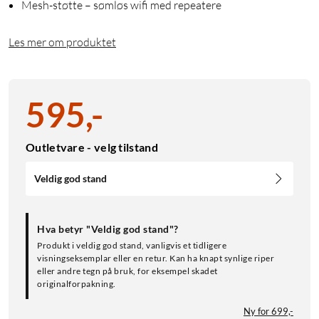
Mesh-støtte – sømløs wifi med repeatere
Les mer om produktet
595
,
-
Outletvare - velg tilstand
Veldig god stand
Hva betyr "Veldig god stand"?
Produkt i veldig god stand, vanligvis et tidligere
visningseksemplar eller en retur. Kan ha knapt synlige riper
eller andre tegn på bruk, for eksempel skadet
originalforpakning.
Ny for 699,-