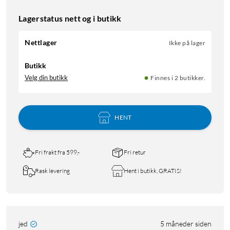
Lagerstatus nett og i butikk
Nettlager
Ikke på lager
Butikk
Velg din butikk
Finnes i 2 butikker.
HENT
Fri frakt fra 599,-
Fri retur
Rask levering
Hent i butikk, GRATIS!
jed
5 måneder siden