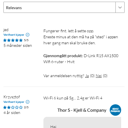
Relevans
jed
Fungerer fint. lett å sette opp.

Verifisert kjøper
Eneste minus at den må ha på "sted" i appen 
5/5
hver gang man skal bruke den.
5 måneder siden
Gjennomgått produkt:
D-Link R15 AX1500 
Wifi 6-ruter - Hvit
Var anmeldelsen nyttig?
Ja
(
0
)
Nei
(
0
)
Krzysztof
Wi-Fi 6 kun på 5g... 2,4g er Wi-Fi 4 
Verifisert kjøper
2/5
Thor S - Kjell & Company
4 år siden
Hei
