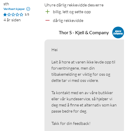
sth
uhyre dårlig rekkevidde desverre
Verifisert kjøper
billig, lett og sette opp
1/5
4 år siden
dårlig rekkevidde
Thor S - Kjell & Company
Hei

Leit å høre at varen ikke levde opp til 
forventningene, men din 
tilbakemelding er viktig for oss og 
dette tar vi med oss videre.

Ta kontakt med en av våre butikker 
eller vår kundeservice, så hjelper vi 
deg med å finne et alternativ som kan 
passe bedre for deg.

Takk for din feedback!