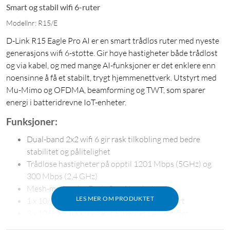
Smart og stabil wifi 6-ruter
Modellnr: R15/E
D-Link R15 Eagle Pro AI er en smart trådløs ruter med nyeste
generasjons wifi 6-støtte. Gir høye hastigheter både trådløst
og via kabel, og med mange AI-funksjoner er det enklere enn
noensinne å få et stabilt, trygt hjemmenettverk. Utstyrt med
Mu-Mimo og OFDMA, beamforming og TWT, som sparer
energi i batteridrevne IoT-enheter.
Funksjoner:
Dual-band 2x2 wifi 6 gir rask tilkobling med bedre
stabilitet og pålitelighet
Trådløse hastigheter på opptil 1201 Mbps (5GHz) og
300 Mbps (2,4 GHz)
Mesh-med andre Eagle Pro AI-enheter
LES MER OM PRODUKTET
1 x 10/100/1000 Gigabit Ethernet WAN-port
3 x 10/100/1000 Gigabit Ethernet LAN-porter
Støtter WPA, WPA2 og den nyeste WPA3 wifi-