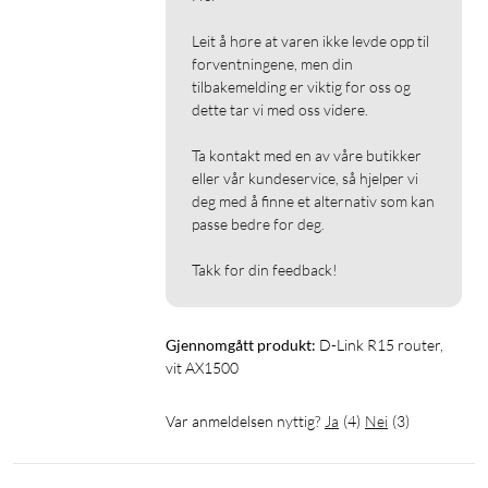
Leit å høre at varen ikke levde opp til 
forventningene, men din 
tilbakemelding er viktig for oss og 
dette tar vi med oss videre.

Ta kontakt med en av våre butikker 
eller vår kundeservice, så hjelper vi 
deg med å finne et alternativ som kan 
passe bedre for deg.

Takk for din feedback!
Gjennomgått produkt:
D-Link R15 router, 
vit AX1500
Var anmeldelsen nyttig?
Ja
(
4
)
Nei
(
3
)