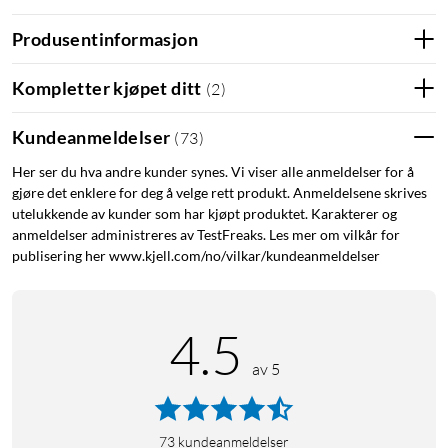
Kobles til wifi eller kablet nettverk via RJ45-porten
Tre innstillinger for klar og tydelig innspilling av video i mørket
Produsentinformasjon
AI-gjenkjenning av lyd, mennesker og husdyr
Utløser alarm og sender et varsel til smartenheten din når
Kompletter kjøpet ditt
(
2
)
bevegelse oppdages
Høyttaler og mikrofon for toveiskommunikasjon via appen.
Kundeanmeldelser
(
73
)
Overvåkingsområdet kan begrenses for f.eks. å unngå falske
Her ser du hva andre kunder synes. Vi viser alle anmeldelser for å
alarmer
gjøre det enklere for deg å velge rett produkt. Anmeldelsene skrives
Privat modus – kamerat kan slås av med et knappetrykk i
utelukkende av kunder som har kjøpt produktet. Karakterer og
appen
anmeldelser administreres av TestFreaks. Les mer om vilkår for
Lagrer video på minnekort, i skyen eller på en
publisering her www.kjell.com/no/vilkar/kundeanmeldelser
nettverkstilkoblet innspillingsenhet (NVR).
To kameraer ser mer enn ett – begge spiller inn
4.5
høyoppløst video
av 5
Ved å rette det faste kameraet i en retning og la det bevegelige
kameraet overvåke rommet fritt, får du en fleksibel
sikkerhetsløsning som dekker to soner. Det faste kameraet
73
kundeanmeldelser