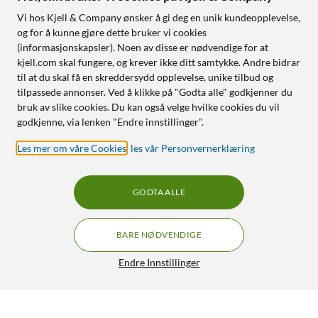
Vi hos Kjell & Company ønsker å gi deg en unik kundeopplevelse,
og for å kunne gjøre dette bruker vi cookies
(informasjonskapsler). Noen av disse er nødvendige for at
kjell.com skal fungere, og krever ikke ditt samtykke. Andre bidrar
til at du skal få en skreddersydd opplevelse, unike tilbud og
tilpassede annonser. Ved å klikke på "Godta alle" godkjenner du
bruk av slike cookies. Du kan også velge hvilke cookies du vil
godkjenne, via lenken "Endre innstillinger".
Les mer om våre Cookies
,
les vår Personvernerklæring
GODTA ALLE
BARE NØDVENDIGE
Endre Innstillinger
Imou Ranger Dual Overvåkingskamera 6 MP
720,-
4.5/5