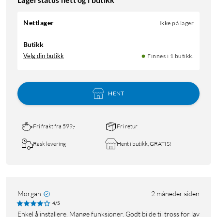
Nettlager
Ikke på lager
Butikk
Velg din butikk
Finnes i 1 butikk.
HENT
Fri frakt fra 599,-
Fri retur
Rask levering
Hent i butikk, GRATIS!
Morgan
2 måneder siden
4/5
Enkel å installere. Mange funksjoner. Godt bilde til tross for lav