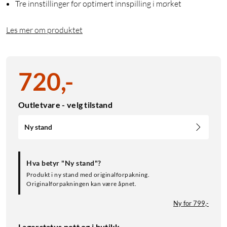
Tre innstillinger for optimert innspilling i mørket
Les mer om produktet
720
,
-
Outletvare - velg tilstand
Ny stand
Hva betyr "Ny stand"?
Produkt i ny stand med originalforpakning.
Originalforpakningen kan være åpnet.
Ny for 799,-
Lagerstatus nett og i butikk