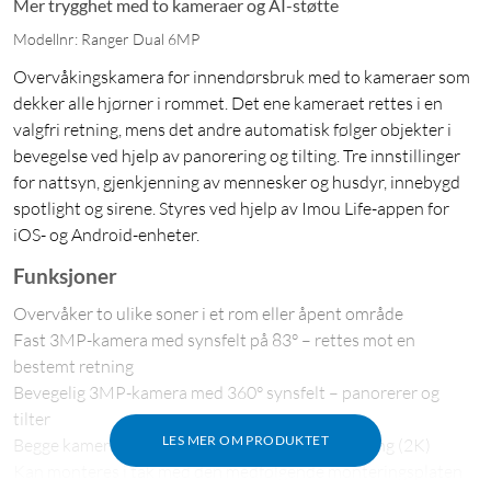
Mer trygghet med to kameraer og AI-støtte
Modellnr: Ranger Dual 6MP
Overvåkingskamera for innendørsbruk med to kameraer som
dekker alle hjørner i rommet. Det ene kameraet rettes i en
valgfri retning, mens det andre automatisk følger objekter i
bevegelse ved hjelp av panorering og tilting. Tre innstillinger
for nattsyn, gjenkjenning av mennesker og husdyr, innebygd
spotlight og sirene. Styres ved hjelp av Imou Life-appen for
iOS- og Android-enheter.
Funksjoner
Overvåker to ulike soner i et rom eller åpent område
Fast 3MP-kamera med synsfelt på 83° – rettes mot en
bestemt retning
Bevegelig 3MP-kamera med 360° synsfelt – panorerer og
tilter
LES MER OM PRODUKTET
Begge kameraene spiller inn video i høy oppløsning (2K)
Kan monteres i tak med den medfølgende monteringsplaten