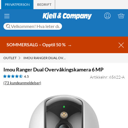
PRIVATPERSON
BEDRIFT
SOMMERSALG – Opptil 50 %
→
OUTLET
IMOU RANGER DUAL OVERVÅKINGSKAMERA 6 MP
Imou Ranger Dual Overvåkingskamera 6 MP
4.5
Artikkelnr: 65622-A
(73 kundeanmeldelser)