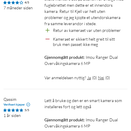
4/5
fuglebrettet men dette er et innendørs 
dine. I Imou Life-appen kan du angi om du vil overvåke en viss
7 måneder siden
kamera. Retur til Kjell var helt uten 
del av synsfeltet, for eksempel en ytterdør, men ikke
problemer og jeg kjøpte et utendørskamera 
innerdøren ved siden av. Du kan også tidsinnstille
fra samme leverandør i stede.
overvåkingen og spille inn et eget alarmsignal.
Retur av kameraet var uten problemer
Kameraet er sikkert helt greit til sitt 
Lagre lokalt, sentralt eller i mørket
bruk men passet ikke meg
Innspilte videoklipp kan lagres lokalt på et minnekort i
Gjennomgått produkt:
Imou Ranger Dual 
kameraet, i skyen eller på en sentral innspillingsenhet som er
Overvåkingskamera 6 MP
koblet til samme wifi-nettverk som overvåkingskameraet, og
som er kompatibel med Onvif-protokollen. Ranger Dual har
Var anmeldelsen nyttig?
Ja
(
0
)
Nei
(
0
)
støtte for Micro-SD-kort opptil 256 GB (selges separat).
Spesifikasjoner
Qassim
Lett å bruke og den er en smart kamera som 
Verifisert kjøper
installeres fort og lett også
5/5
Drift og mål
1 år siden
Strømforsyning: DC 5 V / 1,5 A (adapter er inkludert)
Gjennomgått produkt:
Imou Ranger Dual 
Strømforbruk: <5,56 w>
Overvåkingskamera 6 MP