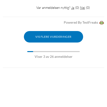
Driftstemperatur: -10 °C til +45 °C
Mål: 82,2×82,2×115,4 mm
Var anmeldelsen nyttig?
Ja
(
0
)
Nei
(
0
)
Vekt: 225 g
Powered By TestFreaks
Nettverk
1x 100 Mbps Ethernet-port
Wifi: 2,4 GHz IEEE802.11 b/g/n, Wifi 6 opptil 50 m
VIS FLERE VURDERINGER
Imou-app: iOS, Android
Standard for nettverksvideoutstyr: ONVIF
Viser 3 av 26 anmeldelser
Fast kamera
Kamerasensor: 3 Megapixel Progressive CMOS (2304 x 1296)
Objektiv: 3,6 mm fast fokus
Nattsyn: 15 m
Synsfelt: 84° horisontalt, 101° diagonalt, 45° vertikalt
Manuell panorering og tilting: 0–355° panorering, 0–15°
tilting
Bevegelig kamera