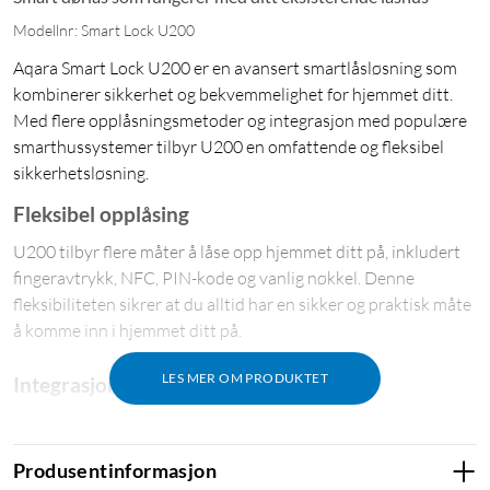
Modellnr: Smart Lock U200
Aqara Smart Lock U200 er en avansert smartlåsløsning som
kombinerer sikkerhet og bekvemmelighet for hjemmet ditt.
Med flere opplåsningsmetoder og integrasjon med populære
smarthussystemer tilbyr U200 en omfattende og fleksibel
sikkerhetsløsning.
Fleksibel opplåsing
U200 tilbyr flere måter å låse opp hjemmet ditt på, inkludert
fingeravtrykk, NFC, PIN-kode og vanlig nøkkel. Denne
fleksibiliteten sikrer at du alltid har en sikker og praktisk måte
å komme inn i hjemmet ditt på.
LES MER OM PRODUKTET
Integrasjon med smarthjemsystemer
U200 er kompatibel med Apple HomeKit, Google Home og
Amazon Alexa via Matter-protokoll. Dette gjør at du kan styre
Produsentinformasjon
låsen med stemmen din eller smarttelefonen og integrere den