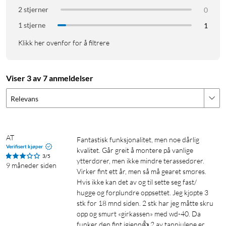
værforhold, noe som gjør den egnet for både innendørs og
2 stjerner
0
utendørs bruk. Låsen fungerer effektivt i temperaturer fra -15
1 stjerne
1
°C til 66 °C, noe som gjør den til et pålitelig valg for forskjellige
klimaer.
Klikk her ovenfor for å filtrere
Enkel installasjon
Viser 3 av 7 anmeldelser
U200 er designet for enkelt å bli montert over eksisterende
lås uten behov for boring eller modifikasjon av døren. Den er
Relevans
kompatibel med både europeiske og amerikanske
låsstandarder, noe som gjør den til et allsidig valg for de fleste
dører.
AT
Fantastisk funksjonalitet, men noe dårlig 
Verifisert kjøper
kvalitet. Går greit å montere på vanlige 
Spesifikasjoner
3/5
ytterdører, men ikke mindre terassedører. 
9 måneder siden
Opplåsingsmetoder: Fingeravtrykk, NFC, PIN-kode, mekanisk
Virker fint ett år, men så må gearet smøres. 
nøkkel
Hvis ikke kan det av og til sette seg fast/ 
hugge og forplundre oppsettet. Jeg kjøpte 3 
Kompatibilitet: Apple HomeKit, Google Home, Amazon Alexa
stk for 18 mnd siden. 2 stk har jeg måtte skru 
via Matter-protokoll
opp og smurt «girkassen» med wd-40. Da 
Batteritid: Opptil 6 måneder for oppladbart batteri; AAA-
funker den fint igjenn👍 2 av tannjulene er 