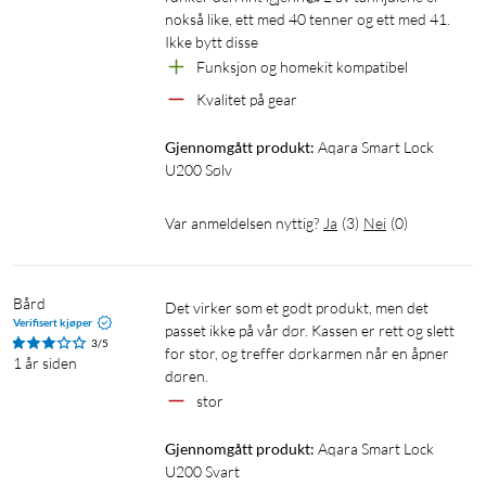
batterier for tastaturet
nokså like, ett med 40 tenner og ett med 41. 
Værbestandighet: IPX5-klasse
Ikke bytt disse
Driftstemperatur: -15 til 66 °C
Funksjon og homekit kompatibel
Kvalitet på gear
Funksjoner
Gjennomgått produkt:
Aqara Smart Lock 
AES-kryptering: For å sikre at dine data og adgangspunkter er
U200 Sølv
beskyttet.
Midlertidige koder: Opprett og del midlertidige adgangskoder
Var anmeldelsen nyttig?
Ja
(
3
)
Nei
(
0
)
med venner og familie.
Anti-peep PIN-beskyttelse: Gjør det mulig å oppgi misvisende
sifre før og etter din faktiske PIN-kode, for bedre sikkerhet.
Bård
Det virker som et godt produkt, men det 
Verifisert kjøper
I pakken
passet ikke på vår dør. Kassen er rett og slett 
3/5
for stor, og treffer dørkarmen når en åpner 
1 år siden
Smartlås U200
døren.
Manual
stor
Oppladbart batteri
Adapterkit for låsesylinder
Gjennomgått produkt:
Aqara Smart Lock 
USB-C- til USB-A-kabel
U200 Svart