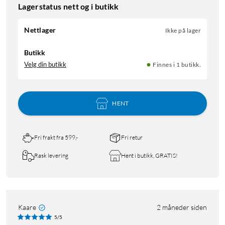
Lagerstatus nett og i butikk
Nettlager
Ikke på lager
Butikk
Velg din butikk
Finnes i 1 butikk.
HENT
Fri frakt fra 599,-
Fri retur
Rask levering
Hent i butikk, GRATIS!
Kaare
2 måneder siden
5/5