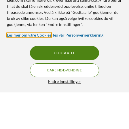
kjell.com skal fungere, og krever ikke ditt samtykke. Andre bidrar
til at du skal få en skreddersydd opplevelse, unike tilbud og
tilpassede annonser. Ved å klikke på "Godta alle" godkjenner du
bruk av slike cookies. Du kan også velge hvilke cookies du vil
godkjenne, via lenken "Endre innstillinger".
Les mer om våre Cookies
,
les vår Personvernerklæring
GODTA ALLE
BARE NØDVENDIGE
Endre Innstillinger
Aqara Smart Lock U200 Sølv
1 700,-
4.5/5
HENT