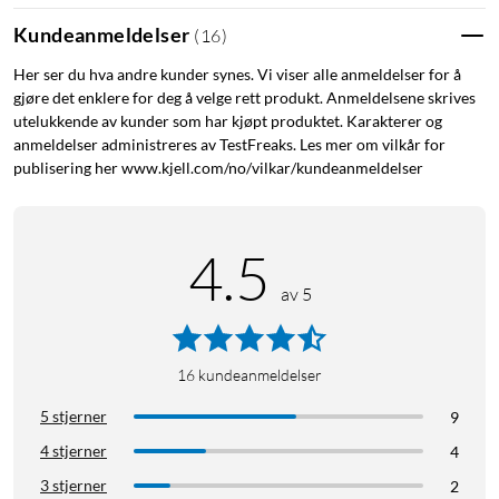
med andre smarte enheter i hjemmet ditt.
Kundeanmeldelser
(
16
)
Avansert sikkerhet
Her ser du hva andre kunder synes. Vi viser alle anmeldelser for å
gjøre det enklere for deg å velge rett produkt. Anmeldelsene skrives
U200 har AES-kryptering og fingeravtrykksensor som
utelukkende av kunder som har kjøpt produktet. Karakterer og
garanterer at kun autoriserte brukere kan låse opp hjemmet
anmeldelser administreres av TestFreaks. Les mer om vilkår for
ditt. I tillegg kan du opprette midlertidige adgangskoder for
publisering her www.kjell.com/no/vilkar/kundeanmeldelser
gjester eller håndverkere, noe som gir ekstra fleksibilitet uten
at det går på bekostning av sikkerheten.
4.5
Lang batteritid
av 5
Låsen drives av et oppladbart batteri som varer i opptil 6
måneder per lading, noe som reduserer behovet for hyppig
vedlikehold. Knappepanelet bruker AAA-batterier, noe som gir
16
kundeanmeldelser
ytterligere fleksibilitet og enkelhet.
5 stjerner
9
Holdbarhet og værbestandighet
4 stjerner
4
U200 er IPX5-klassifisert og konstruert for å tåle tøffe
3 stjerner
2