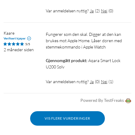
AAA-batteri
3M-festepute
Var anmeldelsen nyttig?
Ja
(
2
)
Nei
(
0
)
Skruer
NFC-kort
AA-batteriadapter
Kaare
Fungerer som den skal. Digger at den kan 
Verifisert kjøper
brukes mot Apple Home. Låser døren med 
5/5
stemmekommando i Apple Watch
2 måneder siden
Gjennomgått produkt:
Aqara Smart Lock 
U200 Sølv
Var anmeldelsen nyttig?
Ja
(
0
)
Nei
(
1
)
Powered By TestFreaks
VIS FLERE VURDERINGER