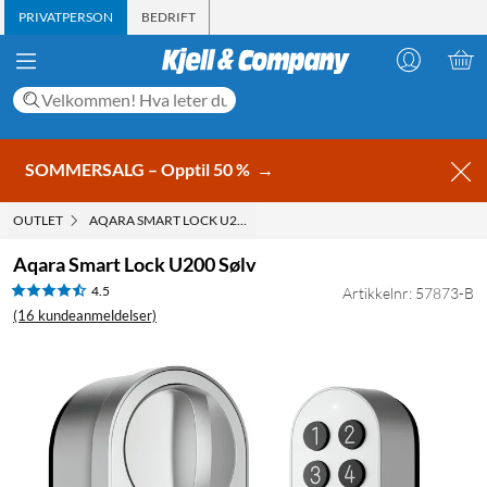
PRIVATPERSON
BEDRIFT
SOMMERSALG – Opptil 50 %
→
OUTLET
AQARA SMART LOCK U200 SØLV
Aqara Smart Lock U200 Sølv
4.5
Artikkelnr: 57873-B
(16 kundeanmeldelser)