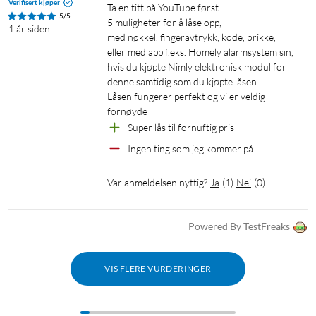
Verifisert kjøper
Ta en titt på YouTube først

Godkjenning: SSF 3522, CE-godkjent
5/5
5 muligheter for å låse opp,

1 år siden
Størrelse: 184/224x45x28mm
med nøkkel, fingeravtrykk, kode, brikke,

eller med app f.eks. Homely alarmsystem sin,

hvis du kjøpte Nimly elektronisk modul for

denne samtidig som du kjøpte låsen.

Låsen fungerer perfekt og vi er veldig 
fornøyde
Super lås til fornuftig pris
Ingen ting som jeg kommer på
Var anmeldelsen nyttig?
Ja
(
1
)
Nei
(
0
)
Powered By TestFreaks
VIS FLERE VURDERINGER