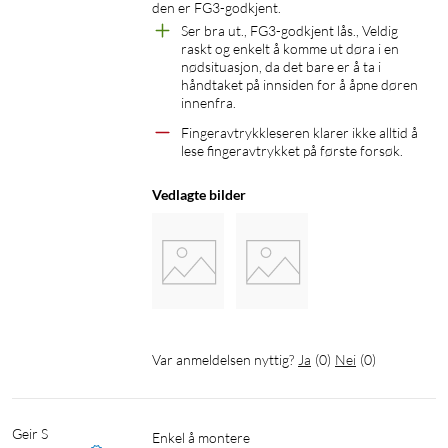
den er FG3-godkjent.
1x innvendig og utvendig enhet
Ser bra ut., FG3-godkjent lås., Veldig 
1x låshus
raskt og enkelt å komme ut døra i en 
1x sluttstykke
nødsituasjon, da det bare er å ta i 
1x utbyggingsbeslag
håndtaket på innsiden for å åpne døren 
innenfra.
3x nøkkelbrikker
3x nødnøkler
Fingeravtrykkleseren klarer ikke alltid å 
lese fingeravtrykket på første forsøk.
3x AA-batterier
1x installasjonsmateriale + monteringsverktøy
Vedlagte bilder
Teknisk informasjon
Farge: Ultimate Black / Silver-black
Antall fingeravtrykk: 199 stk.
Antall koder: 999 stk.
Nøkkelbrikker: 999 stk.
Var anmeldelsen nyttig?
Ja
(
0
)
Nei
(
0
)
Nødåpning: mekanisk nødnøkkel
Batterier: 3x AA, DC 1,5 V
Driftstemperatur: -35 til 40 °C
Geir S
Enkel å montere

Klassifisering: Låseklasse 3, IP65