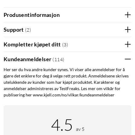
Produsentinformasjon
Support
(
2
)
OBS! Ny modell. Verktøy er erstattet med en bits som ligger
vedlagt i en papirpose.
Kompletter kjøpet ditt
(
3
)
Kundeanmeldelser
(
114
)
Mange åpningsalternativer
Her ser du hva andre kunder synes. Vi viser alle anmeldelser for å
Opplev hvor enkelt det er å låse opp ytterdøren med
gjøre det enklere for deg å velge rett produkt. Anmeldelsene skrives
fingeravtrykk. Du kan fremdeles på en enkel måte låse opp
utelukkende av kunder som har kjøpt produktet. Karakterer og
med kode på opptil 8 sifre. Gi barna hver sin nøkkelbrikke for
anmeldelser administreres av TestFreaks. Les mer om vilkår for
enkel og trygg åpning. En nøkkelbrikke kan enkelt slettes hvis
publisering her www.kjell.com/no/vilkar/kundeanmeldelser
noen skulle miste den. Med nødnøkkel har du tryggheten i å
kunne åpne døren mekanisk hvis f.eks. batteriene har gått
tomme.
4.5
av 5
En smart lås