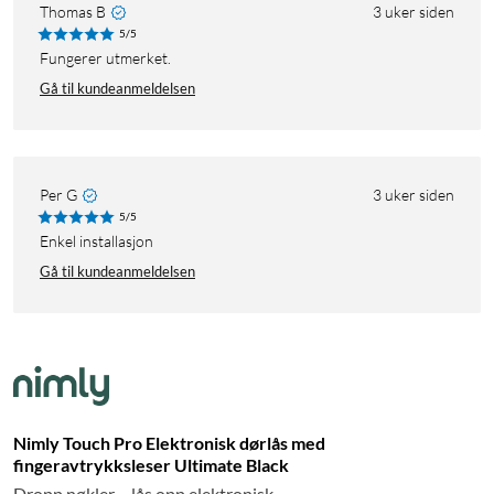
Thomas B
3 uker siden
5/5
Fungerer utmerket.
Gå til kundeanmeldelsen
Per G
3 uker siden
5/5
enkel installasjon
Gå til kundeanmeldelsen
Nimly Touch Pro Elektronisk dørlås med
fingeravtrykksleser Ultimate Black
Dropp nøkler – lås opp elektronisk