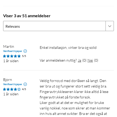
benytte det innvendige kodepanelet.
Viser 3 av 51 anmeldelser
Enkel montering
Markedets enkleste installasjon. Kompatibel med dører som
Relevans
går både til høyre og venstre, med åpning i henhold til
skandinavisk standard (stor) SS 817383 for ytterdør. Låshus
med hakereile for økt sikkerhet. Låsen CE-godkjent og
Martin
Enkel installasjon, virker bra og solid
godkjent i henhold til SSF 3522, låseklasse 3. Ved behov for
Verifisert kjøper
flerpunktslåsing/multipoint kontakt sales@nimly.se.
5/5
Var anmeldelsen nyttig?
Ja
(
0
)
Nei
(
0
)
1 år siden
Batteritid
Låsen er utstyrt med en praktisk magnetisk lås for batteriene
Bjørn
Veldig fornøyd med dørlåsen så langt. Den 
på låsens indre enhet. Du vil bli varslet i god tid når batteriene
Verifisert kjøper
ser bra ut og fungerer stort sett veldig bra. 
4/5
begynner å bli utladet. Hvis uhellet skulle være ute, kan
Fingeravtrykkleseren klarer ikke alltid å lese 
1 år siden
fingeravtrykket på første forsøk.

nødnøkkelen brukes som reserveløsning.
Liker godt at at det er mulighet for bruke 
vanlig nøkkel, noe som sikrer at man kommer 
Innhold i pakken
inn hvis alt annet svikter. Bra er det også at 