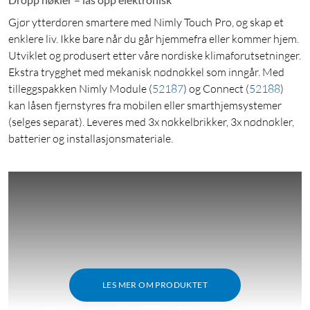
Gjør ytterdøren smartere med Nimly Touch Pro, og skap et
enklere liv. Ikke bare når du går hjemmefra eller kommer hjem.
Utviklet og produsert etter våre nordiske klimaforutsetninger.
Ekstra trygghet med mekanisk nødnøkkel som inngår. Med
tilleggspakken Nimly Module
(
52187
)
og Connect
(
52188
)
kan låsen fjernstyres fra mobilen eller smarthjemsystemer
(selges separat). Leveres med 3x nøkkelbrikker, 3x nødnøkler,
batterier og installasjonsmateriale.
LES MER OM PRODUKTET