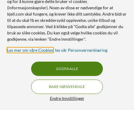
og for å kunne gjøre dette bruker vi cookies
(informasjonskapsler). Noen av disse er nødvendige for at
kjell.com skal fungere, og krever ikke ditt samtykke. Andre bidrar
til at du skal få en skreddersydd opplevelse, unike tilbud og
tilpassede annonser. Ved å klikke på "Godta alle" godkjenner du
bruk av slike cookies. Du kan også velge hvilke cookies du vil
godkjenne, via lenken "Endre innstillinger".
Les mer om våre Cookies
,
les vår Personvernerklæring
GODTA ALLE
BARE NØDVENDIGE
Endre Innstillinger
Nimly Touch Pro Elektronisk dørlås med
fingeravtrykksleser Ultimate Black
3 392,-
4.5/5