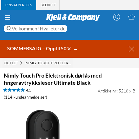
PRIVATPERSON
BEDRIFT
SOMMERSALG – Opptil 50 %
→
OUTLET
NIMLY TOUCH PRO ELEKTRONISK DØRLÅS MED FINGERAVTRYKK
Nimly Touch Pro Elektronisk dørlås med
fingeravtrykksleser Ultimate Black
4.5
Artikkelnr: 52186-B
(114 kundeanmeldelser)