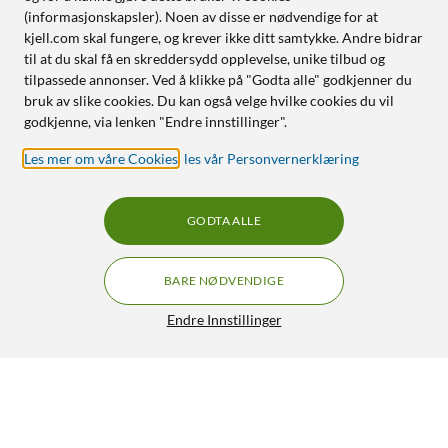
(informasjonskapsler). Noen av disse er nødvendige for at
kjell.com skal fungere, og krever ikke ditt samtykke. Andre bidrar
til at du skal få en skreddersydd opplevelse, unike tilbud og
tilpassede annonser. Ved å klikke på "Godta alle" godkjenner du
bruk av slike cookies. Du kan også velge hvilke cookies du vil
godkjenne, via lenken "Endre innstillinger".
Les mer om våre Cookies
,
les vår Personvernerklæring
GODTA ALLE
BARE NØDVENDIGE
Endre Innstillinger
Yale Doorman L3S Flex Svart
4 667,-
4.5/5
HENT