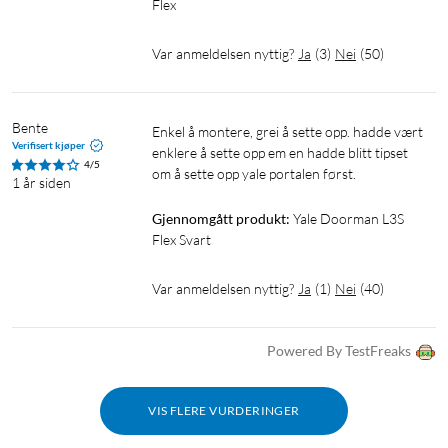
Flex
Var anmeldelsen nyttig?
Ja
(
3
)
Nei
(
50
)
Bente
enkel å montere, grei å sette opp. hadde vært 
Verifisert kjøper
enklere å sette opp em en hadde blitt tipset 
4/5
1 år siden
Gjennomgått produkt:
Yale Doorman L3S 
Flex Svart
Var anmeldelsen nyttig?
Ja
(
1
)
Nei
(
40
)
Powered By TestFreaks
VIS FLERE VURDERINGER