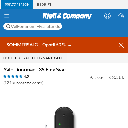
PRIVATPERSON
BEDRIFT
SOMMERSALG – Opptil 50 %
→
OUTLET
YALE DOORMAN L3S FLEX SVART
Yale Doorman L3S Flex Svart
4.5
Artikkelnr: 66151-B
(124 kundeanmeldelser)