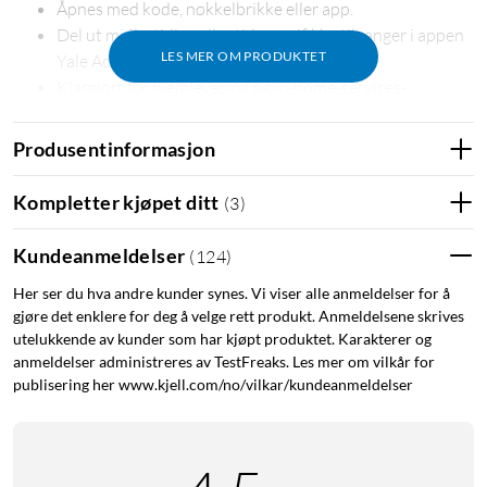
Åpnes med kode, nøkkelbrikke eller app.
Del ut midlertidige eller tidsspesifikke tilganger i appen
LES MER OM PRODUKTET
Yale Access
Klargjort for hjemlevering og in-home-services-
tjenester.
Innebygd dørklokke
Produsentinformasjon
Mekanisk nødåpning fra innsiden
Nødstrøm fra utsiden med 9-volts batteri
Kompletter kjøpet ditt
(
3
)
Yale Doorman L3S er en sikker smartlås sertifisert av
SSF, som sikrer både mekanisk og digital sikkerhet (SSF
Kundeanmeldelser
(
124
)
3522).
Her ser du hva andre kunder synes. Vi viser alle anmeldelser for å
Moderne og sikker RFID-kommunikasjon basert på
gjøre det enklere for deg å velge rett produkt. Anmeldelsene skrives
Mifare Desfire.
utelukkende av kunder som har kjøpt produktet. Karakterer og
anmeldelser administreres av TestFreaks. Les mer om vilkår for
publisering her www.kjell.com/no/vilkar/kundeanmeldelser
Passer de fleste ytterdører
Doorman L3S passer de fleste norske ytterdører med 50 mm
nøkkelhullsavstand og standard døruttak. Med et slankt
tilbehør på innsiden passer L3S også bra til tykkere