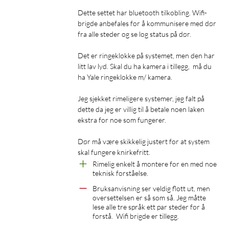
Spesifikasjoner
Dette settet har bluetooth tilkobling. Wifi-
brigde anbefales for å kommunisere med dør 
Maks 30 stk. nøkkelbrikker kan registreres på en lås (uten
fra alle steder og se log status på dør. 

integrasjon mot Yale Access App).
Nøkkelbrikke L3 kan registreres på et ubegrenset antall Yale
Det er ringeklokke på systemet, men den har 
litt lav lyd. Skal du ha kamera i tillegg,  må du 
Doorman L3S-låser. Vår tidligere nøkkelbrikke, Nøkkelbrikke
ha Yale ringeklokke m/ kamera. 

Classic, kan fortsatt kobles måt 6 stk. låser.
Maks 30 brukerkoder kan registreres på én lås (uten
Jeg sjekket rimeligere systemer, jeg falt på 
integrasjon mot Yale Home-appen).
dette da jeg er villig til å betale noen laken 
Maks 254 brukere (gjester eller eier) i Yale Home.
ekstra for noe som fungerer.

Tåler bruk utendørs (IP55-klassifisert).
Temperaturområde: Inne: 0 til +50 grader. Ute: -20 til +60
Dør må være skikkelig justert for at system 
skal fungere knirkefritt. 
grader.
Rimelig enkelt å montere for en med noe 
Yale Doorman L3S er forsikringsgodkjent for både mekanisk
teknisk forståelse.
og digital sikkerhet (SSF 3522).
Bruksanvisning ser veldig flott ut, men 
IP55 (ute)
oversettelsen er så som så. Jeg måtte 
Passer eksisterende låseuttak for skandinaviske ytterdører.
lese alle tre språk ett par steder for å 
Ingen kabeltrekking.
forstå.  Wifi brigde er tillegg.
Klarer dørtykkelser fra 40–88 mm uten tilpasning.