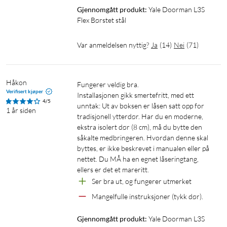
Drives av 4x alkaliske AA-batterier.
Gjennomgått produkt:
Yale Doorman L3S 
Flex Børstet stål
Branntestet opptil 120 minutter (Indikativt. Brannklasse er
avhengig av dørkonstruksjonen.)
Var anmeldelsen nyttig?
Ja
(
14
)
Nei
(
71
)
Krever broen Yale ConnectX Wi-Fi
(
66154
)
for fjernstyring av
låsen via Yale Home-appen.
Håkon
Fungerer veldig bra.

Verifisert kjøper
Installasjonen gikk smertefritt, med ett 
4/5
unntak: Ut av boksen er låsen satt opp for 
1 år siden
tradisjonell ytterdør. Har du en moderne, 
ekstra isolert dør (8 cm), må du bytte den 
såkalte medbringeren. Hvordan denne skal 
byttes, er ikke beskrevet i manualen eller på 
nettet. Du MÅ ha en egnet låseringtang, 
ellers er det et mareritt.
Ser bra ut, og fungerer utmerket
Mangelfulle instruksjoner (tykk dør).
Gjennomgått produkt:
Yale Doorman L3S 