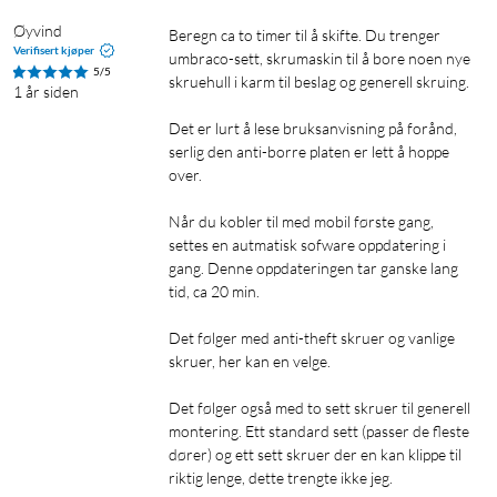
Styr alt fra appen
Øyvind
Beregn ca to timer til å skifte. Du trenger 
Lås og lås opp på avstand, eller se i Yale Home-appen når noen
Verifisert kjøper
umbraco-sett, skrumaskin til å bore noen nye 
åpner døren. Gjør innstillinger direkte i appen. Du kan også
5/5
skruehull i karm til beslag og generell skruing. 

1 år siden
koble til en partnerapp.
Det er lurt å lese bruksanvisning på forånd, 
Dørklokke
serlig den anti-borre platen er lett å hoppe 
over. 

En helt ny og smart funksjon i Yale Doorman L3 er den
innebygde dørklokken. Nå trenger du ikke trykknappen ved
Når du kobler til med mobil første gang, 
siden av døren – alt ligger direkte i låsens funksjoner. Både
settes en autmatisk sofware oppdatering i 
gang. Denne oppdateringen tar ganske lang 
elegant og funksjonelt!
tid, ca 20 min. 

Yale Access-appen
Det følger med anti-theft skruer og vanlige 
skruer, her kan en velge. 

Yale Access er Yales digitale plattform for låseløsning til
boligmarkedet. Yales smartlås kan nå styres ved hjelp av Yale
Det følger også med to sett skruer til generell 
Home-appen, og det gir deg full kontroll over låsen. Du kan
montering. Ett standard sett (passer de fleste 
låse opp og låse døren, gi tilgang til andre og ha kontroll på
dører) og ett sett skruer der en kan klippe til 
besøkendes tilgang via din mobile enhet.
riktig lenge, dette trengte ikke jeg. 
