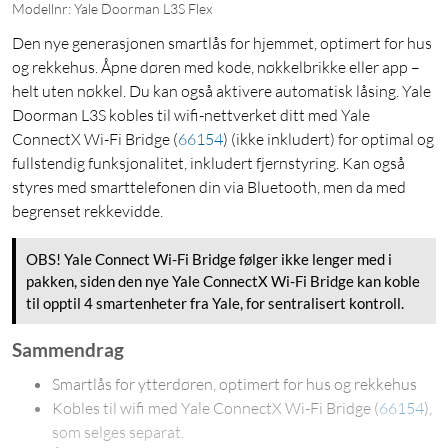
Modellnr: Yale Doorman L3S Flex
Den nye generasjonen smartlås for hjemmet, optimert for hus
og rekkehus. Åpne døren med kode, nøkkelbrikke eller app –
helt uten nøkkel. Du kan også aktivere automatisk låsing. Yale
Doorman L3S kobles til wifi-nettverket ditt med Yale
ConnectX Wi-Fi Bridge
(
66154
)
(ikke inkludert) for optimal og
fullstendig funksjonalitet, inkludert fjernstyring. Kan også
styres med smarttelefonen din via Bluetooth, men da med
begrenset rekkevidde.
OBS! Yale Connect Wi-Fi Bridge følger ikke lenger med i
pakken, siden den nye Yale ConnectX Wi-Fi Bridge kan koble
til opptil 4 smartenheter fra Yale, for sentralisert kontroll.
Sammendrag
Smartlås for ytterdøren, optimert for hus og rekkehus
Kobles til wifi med Yale ConnectX Wi-Fi Bridge
(
66154
)
,
som selges separat.