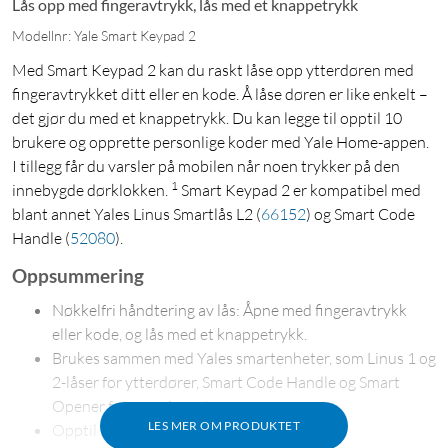
Lås opp med fingeravtrykk, lås med et knappetrykk
Modellnr: Yale Smart Keypad 2
Med Smart Keypad 2 kan du raskt låse opp ytterdøren med
fingeravtrykket ditt eller en kode. Å låse døren er like enkelt –
det gjør du med et knappetrykk. Du kan legge til opptil 10
brukere og opprette personlige koder med Yale Home-appen.
I tillegg får du varsler på mobilen når noen trykker på den
1
innebygde dørklokken.
Smart Keypad 2 er kompatibel med
blant annet Yales Linus Smartlås L2
(
66152
)
og Smart Code
Handle
(
52080
)
.
Oppsummering
Nøkkelfri håndtering av lås: Åpne med fingeravtrykk
eller kode, og lås med et knappetrykk.
Brukes sammen med Yales smartenheter, som Linus 1 og
2-låser for ytterdører, Smart Code Handle og Smart
Opener for garasjeporter.
LES MER OM PRODUKTET
Opptil 10 fingeravtrykk/brukere.