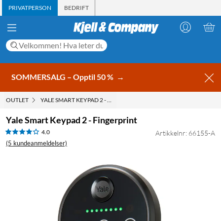
PRIVATPERSON
BEDRIFT
SOMMERSALG – Opptil 50 %
→
OUTLET
YALE SMART KEYPAD 2 - FINGERPRINT
Yale Smart Keypad 2 - Fingerprint
4.0
Artikkelnr: 66155-A
(5 kundeanmeldelser)