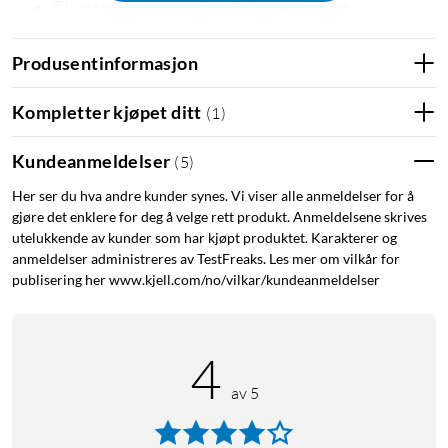
Tilpassede personlige koder med 4 til 8 sifre.
Tastaturet lyser opp når du nærmer deg.
IP55-klassifisert, tåler vann, støv og temperaturer fra
Produsentinformasjon
-20 til 50 °C.
1
Varsler, pushvarsler og dørklokkefunksjon.
Kompletter kjøpet ditt
(
1
)
1
Kompatibel med taleassistenter.
Kundeanmeldelser
(
5
)
1
Yale ConnectX Wi-Fi Bridge kreves for enheter uten
innebygd wifi. Se
(
66154
)
.
Her ser du hva andre kunder synes. Vi viser alle anmeldelser for å
gjøre det enklere for deg å velge rett produkt. Anmeldelsene skrives
Lås og lås opp enklere og raskere
utelukkende av kunder som har kjøpt produktet. Karakterer og
anmeldelser administreres av TestFreaks. Les mer om vilkår for
Opplev friheten ved å slippe nøkler og brikker. Med Yale Smart
publisering her www.kjell.com/no/vilkar/kundeanmeldelser
Keypad 2 kan du låse opp med fingeravtrykk eller personlig
kode og låse med et enkelt knappetrykk. Registrer opptil 10
brukere og opprett unike koder i Yale Home-appen. Perfekt
4
for familie og venner – en trygg og enkel løsning for
av 5
hverdagen.
Smart Keypad 2 med fingeravtrykksleser passer Yales Linus