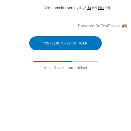
2x veggplugger
Var anmeldelsen nyttig?
Ja
(
0
)
Nei
(
0
)
4x AAA-batterier
Manual
Powered By TestFreaks
VIS FLERE VURDERINGER
Viser 3 av 5 anmeldelser