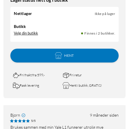
Nettlager
Ikke på lager
Butikk
Velg din butikk
Finnes i 2 butikker.
HENT
Fri frakt fra 599,-
Fri retur
Rask levering
Hent i butikk, GRATIS!
Bjørn
9 måneder siden
5/5
Brukes sammen med min Yale L1 fungerer utrolig mye