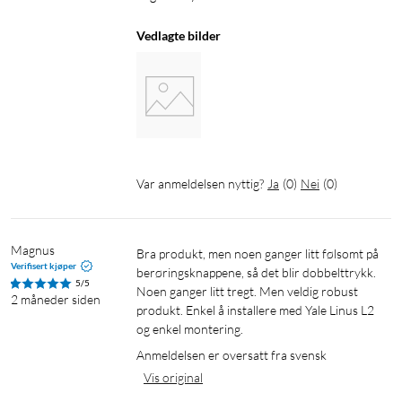
Funksjoner:
- Lås opp med fingeravtrykk
Vedlagte bilder
- Lås opp med knappepanel
- Lås med et knappetrykk
1
- Dørklokken sender et varsel i appen
- Knappepanelet lyser opp når du nærmer deg
- Knappepanelet har lys- og lydindikatorer
Taleassistenter: Amazon Alexa, Google Home (krever Yale
Var anmeldelsen nyttig?
Ja
(
0
)
Nei
(
0
)
Connect Wi-Fi Bridge)
Installasjon: To skruer og plugger eller dobbeltsidig teip.
Plasser enheten innenfor Bluetooth-rekkevidde for
Magnus
Bra produkt, men noen ganger litt følsomt på 
smartlåsen.
Verifisert kjøper
berøringsknappene, så det blir dobbelttrykk. 
5/5
Noen ganger litt tregt. Men veldig robust 
2 måneder siden
I pakken
produkt. Enkel å installere med Yale Linus L2 
og enkel montering.
Yale Smart Keypad 2 – Fingerprint
Anmeldelsen er oversatt fra svensk
Dobbeltsidig teip
Verktøy for å fjerne baksiden ved montering med skruer
Vis original
2x skruer