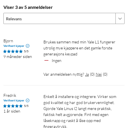
pushvarsler til mobilen eller taleassistenten når den brukes.
Viser 3 av 5 anmeldelser
Mer informasjon om Yale ConnectX Wi-Fi Bridge finner du
her
.
Relevans
Spesifikasjoner
Mål (BxLxD): 69x 122x19 mm
Bjørn
Brukes sammen med min Yale L1 fungerer 
Vekt: 142 g
Verifisert kjøper
utrolig mye kjappere en det gamle første 
Batteri: 4x AAA-batterier, opptil 6 måneders batteritid.
5/5
generasjons keypad 
9 måneder siden
IP-klassifisering: IP55 (vann- og støvbestandig)
Ingen
Driftstemperatur: -20 til 50 °C
Kompatibilitet med smartenheter:
Var anmeldelsen nyttig?
Ja
(
0
)
Nei
(
0
)
- Linus L1 og L2
(
66152
)
- Smart Opener for motoriserte garasjeporter
(
66156
)
- Smart Code Handle
(
52080
)
Fredrik
Enkelt å installere og integrere. Virker som 
Verifisert kjøper
god kvalitet og har god brukervennlighet. 
Mobilapp: Yale Home for iOS og Android.
5/5
Gjorde Yale Linus l2 langt mere praktisk, 
Kommunikasjon: Bluetooth 5.3
1 år siden
faktisk helt avgjørende. Fint med egen 
Sikkerhet: Kryptert brukerinformasjon og
låseknapp og raskt å låse opp med 
totrinnsautentisering.
fingeravtrykk. 