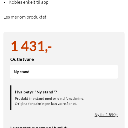
Kobles enkelt til app
Les mer om produktet
1 431
,
-
Outletvare
Ny stand
Hva betyr "Ny stand"?
Produkt i ny stand med originalforpakning.
Originalforpakningen kan være åpnet.
Ny for 1 590,-
Lagerstatus nett og i butikk