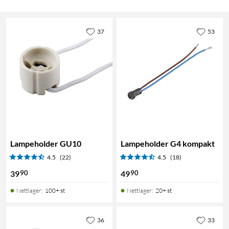
37
53
Lampeholder GU10
Lampeholder G4 kompakt
4.5
(22)
4.5
(18)
90
90
39
49
Nettlager
:
100+ st
Nettlager
:
20+ st
36
33