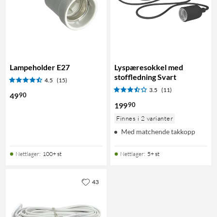
Lampeholder E27
Lyspæresokkel med
stoffledning Svart
4.5
(15)
3.5
(11)
90
49
90
199
Finnes i 2 varianter
Med matchende takkopp
Nettlager
:
100+ st
Nettlager
:
5+ st
43