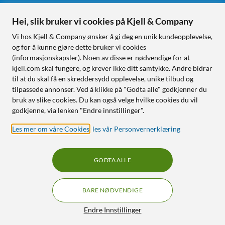
Hei, slik bruker vi cookies på Kjell & Company
Følg oss
Vi hos Kjell & Company ønsker å gi deg en unik kundeopplevelse,
og for å kunne gjøre dette bruker vi cookies
(informasjonskapsler). Noen av disse er nødvendige for at
kjell.com skal fungere, og krever ikke ditt samtykke. Andre bidrar
Handle fra:
til at du skal få en skreddersydd opplevelse, unike tilbud og
tilpassede annonser. Ved å klikke på "Godta alle" godkjenner du
Sverige
bruk av slike cookies. Du kan også velge hvilke cookies du vil
Norge
godkjenne, via lenken "Endre innstillinger".
Les mer om våre Cookies
,
les vår Personvernerklæring
GODTA ALLE
BARE NØDVENDIGE
RÅD OG TILBEHØR TIL
HJEMMEELEKTRONIKK
Filtre
Endre Innstillinger
© Copyright
2026
Kjell & Company