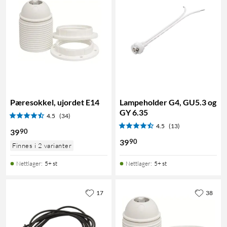
Pæresokkel, ujordet E14
Lampeholder G4, GU5.3 og
GY 6.35
4.5
(34)
4.5
(13)
90
39
90
39
Finnes i 2 varianter
Nettlager
:
5+ st
Nettlager
:
5+ st
17
38