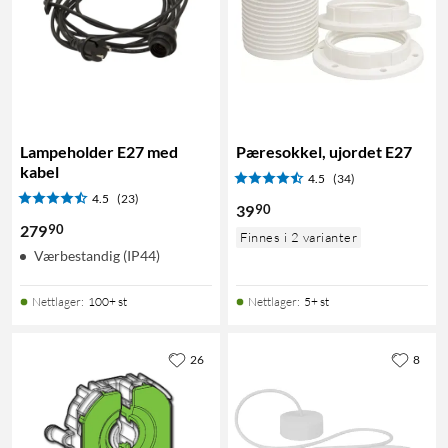
Lampeholder E27 med
Pæresokkel, ujordet E27
kabel
4.5
(34)
4.5
(23)
90
39
90
279
Finnes i 2 varianter
Værbestandig (IP44)
Nettlager
:
100+ st
Nettlager
:
5+ st
26
8