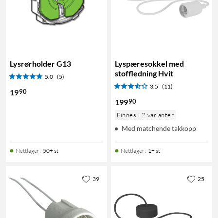
Lysrørholder G13
Lyspæresokkel med
stoffledning Hvit
5.0
(5)
3.5
(11)
90
19
90
199
Finnes i 2 varianter
Med matchende takkopp
Nettlager
:
50+ st
Nettlager
:
1+ st
39
25