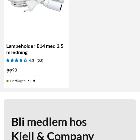
Lampeholder E14 med 3,5
m ledning
4.5
(23)
90
99
Nettlager
:
5+ st
Bli medlem hos
Kjell & Company