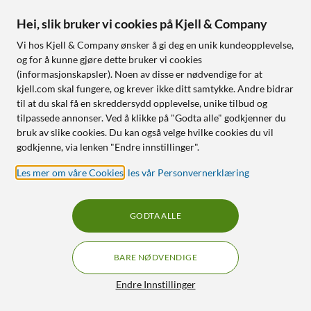
Matter, Zigbee og Bluetooth-
Timer 6/18 t
styring
Hei, slik bruker vi cookies på Kjell & Company
Vi hos Kjell & Company ønsker å gi deg en unik kundeopplevelse,
Nettlager
:
20+ st
Nettlager
:
50+ st
og for å kunne gjøre dette bruker vi cookies
(informasjonskapsler). Noen av disse er nødvendige for at
2
0
kjell.com skal fungere, og krever ikke ditt samtykke. Andre bidrar
til at du skal få en skreddersydd opplevelse, unike tilbud og
tilpassede annonser. Ved å klikke på "Godta alle" godkjenner du
bruk av slike cookies. Du kan også velge hvilke cookies du vil
godkjenne, via lenken "Endre innstillinger".
Les mer om våre Cookies
,
les vår Personvernerklæring
GODTA ALLE
(PRODUKTDATABLAD)
(PRODUKTDATABLAD)
Philips
Philips
BARE NØDVENDIGE
Ultra Efficient E27 LED-
Ultra Efficient GU10 LED-
lampe 840 lm
spotlight 375 lm
Filtre
Endre Innstillinger
5.0
(2)
4.0
(4)