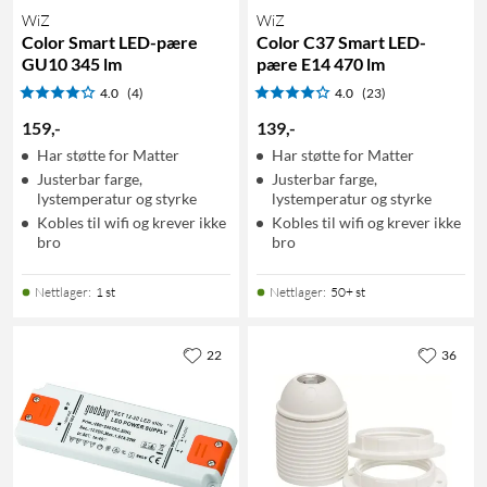
WiZ
WiZ
Color Smart LED-pære
Color C37 Smart LED-
GU10 345 lm
pære E14 470 lm
4.0
(4)
4.0
(23)
159
,
-
139
,
-
Har støtte for Matter
Har støtte for Matter
Justerbar farge,
Justerbar farge,
lystemperatur og styrke
lystemperatur og styrke
Kobles til wifi og krever ikke
Kobles til wifi og krever ikke
bro
bro
Nettlager
:
1 st
Nettlager
:
50+ st
22
36