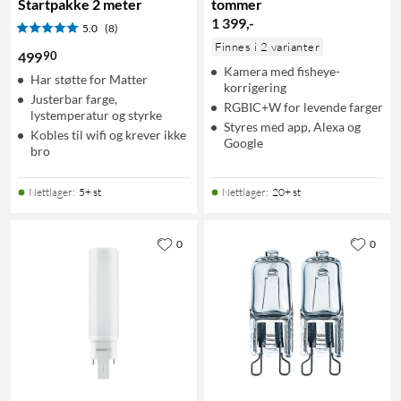
Startpakke 2 meter
tommer
1 399
,
-
5.0
(8)
Finnes i 2 varianter
90
499
Kamera med fisheye-
Har støtte for Matter
korrigering
Justerbar farge,
RGBIC+W for levende farger
lystemperatur og styrke
Styres med app, Alexa og
Kobles til wifi og krever ikke
Google
bro
Nettlager
:
5+ st
Nettlager
:
20+ st
0
0