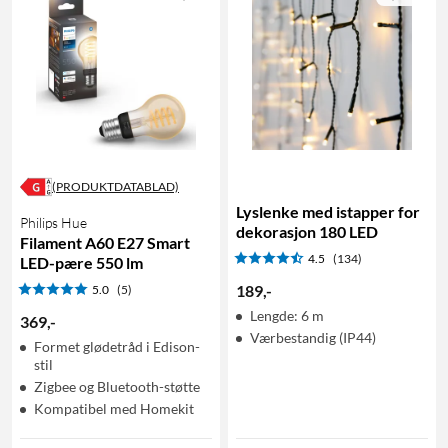
(PRODUKTDATABLAD)
Lyslenke med istapper for
Philips Hue
dekorasjon 180 LED
Filament A60 E27 Smart
4.5
(134)
LED-pære 550 lm
189
,
-
5.0
(5)
Lengde: 6 m
369
,
-
Værbestandig (IP44)
Formet glødetråd i Edison-
stil
Zigbee og Bluetooth-støtte
Kompatibel med Homekit