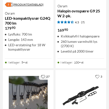
(PRODUKTDATABLAD)
Osram
Halopin ovnspære G9 25
Osram
W 2-pk.
LED-kompaktlysrør G24Q
4.5
(7)
700 lm
90
179
90
169
Lysfluks: 700 lm
Kvikksølvfri halogenpære
Lengde: 143 mm
260 lumen varmhvitt lys
LED-erstatning for 18 W
(2700 K)
kompaktlysrør
Levetid på 2000 timer
Nettlager
:
5+ st
Nettlager
:
100+ st
27
3