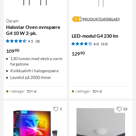
(PRODUKTDATABLAD)
Osram
Halostar Oven ovnspære
G4 10 W 2-pk.
LED-modul G4 230 lm
4.5
(8)
4.0
(63)
90
109
90
129
130 lumen med ekstra varm
fargetone
Kvikksølvfri halogenpære
Levetid på 2000 timer
Nettlager
:
50+ st
Nettlager
:
50+ st
2
22