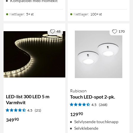
Kompatibel med Homekit
Nettlager
:
5+ st
Nettlager
:
100+ st
48
170
Rubicson
LED-list 300 LED 5 m
Touch LED-spot 2-pk.
Varmhvit
4.5
(268)
4.5
(21)
90
129
90
349
Selvlysende touchknapp
Selvklebende