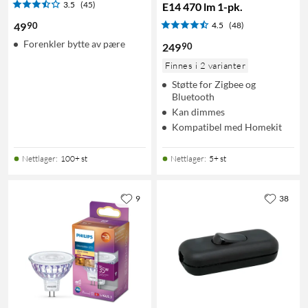
3.5
(45)
E14 470 lm 1-pk.
90
49
4.5
(48)
Forenkler bytte av pære
90
249
Finnes i 2 varianter
Støtte for Zigbee og
Bluetooth
Kan dimmes
Kompatibel med Homekit
Nettlager
:
100+ st
Nettlager
:
5+ st
9
38