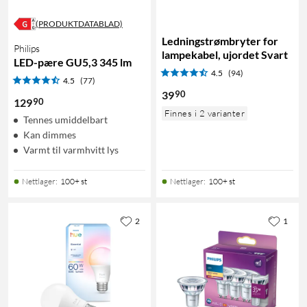
(PRODUKTDATABLAD)
Ledningstrømbryter for
Philips
lampekabel, ujordet Svart
LED-pære GU5,3 345 lm
4.5
(94)
4.5
(77)
90
39
90
129
Finnes i 2 varianter
Tennes umiddelbart
Kan dimmes
Varmt til varmhvitt lys
Nettlager
:
100+ st
Nettlager
:
100+ st
2
1