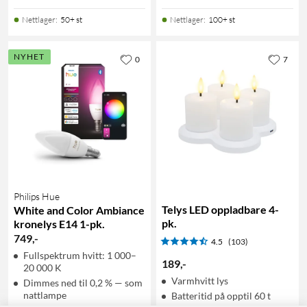
Nettlager
:
50+ st
Nettlager
:
100+ st
NYHET
0
7
Philips Hue
Telys LED oppladbare 4-
White and Color Ambiance
pk.
kronelys E14 1-pk.
749
,
-
4.5
(103)
Fullspektrum hvitt: 1 000–
189
,
-
20 000 K
Varmhvitt lys
Dimmes ned til 0,2 % — som
nattlampe
Batteritid på opptil 60 t