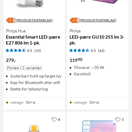
(PRODUKTDATABLAD)
(PRODUKTDATABLAD)
Philips Hue
Philips
Essential Smart LED-pære
LED-pære GU10 255 lm 3-
E27 806 lm 1-pk.
pk.
4.5
(15)
4.5
(62)
90
279
,
-
119
Tilsvarer: ~35 W
Finnes i 2 varianter
Varmhvit
Justerbart hvitt og farget lys
App for Bluetooth eller wifi
Støtte for talestyring
Nettlager
:
50+ st
Nettlager
:
50+ st
8
5