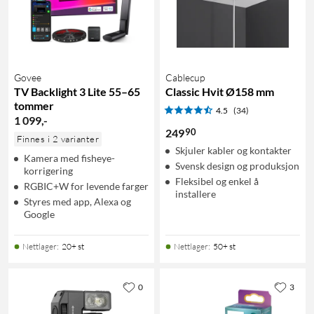
Govee
Cablecup
TV Backlight 3 Lite 55–65
Classic Hvit Ø158 mm
tommer
4.5
(34)
1 099
,
-
90
249
Finnes i 2 varianter
Skjuler kabler og kontakter
Kamera med fisheye-
Svensk design og produksjon
korrigering
Fleksibel og enkel å
RGBIC+W for levende farger
installere
Styres med app, Alexa og
Google
Nettlager
:
20+ st
Nettlager
:
50+ st
0
3