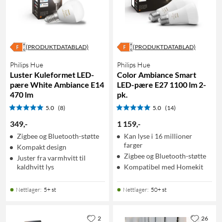
(PRODUKTDATABLAD)
(PRODUKTDATABLAD)
Philips Hue
Philips Hue
Luster Kuleformet LED-
Color Ambiance Smart
pære White Ambiance E14
LED-pære E27 1100 lm 2-
470 lm
pk.
5.0
(8)
5.0
(14)
349
,
-
1 159
,
-
Zigbee og Bluetooth-støtte
Kan lyse i 16 millioner
farger
Kompakt design
Zigbee og Bluetooth-støtte
Juster fra varmhvitt til
kaldhvitt lys
Kompatibel med Homekit
Nettlager
:
5+ st
Nettlager
:
50+ st
2
26