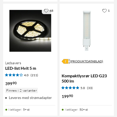
68
1
(PRODUKTDATABLAD)
Ledsavers
LED-list Hvit 5 m
4.0
(211)
Kompaktlysrør LED G23
500 lm
90
399
5.0
(33)
Finnes i 2 varianter
90
199
Leveres med strømadapter
Nettlager
:
5+ st
Nettlager
:
50+ st