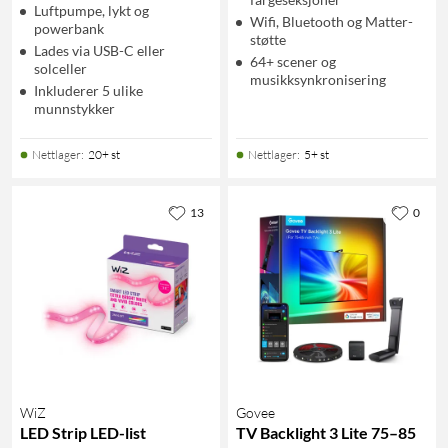
Luftpumpe, lykt og
Wifi, Bluetooth og Matter-
powerbank
støtte
Lades via USB-C eller
64+ scener og
solceller
musikksynkronisering
Inkluderer 5 ulike
munnstykker
Nettlager
:
20+ st
Nettlager
:
5+ st
13
0
WiZ
Govee
LED Strip LED-list
TV Backlight 3 Lite 75–85