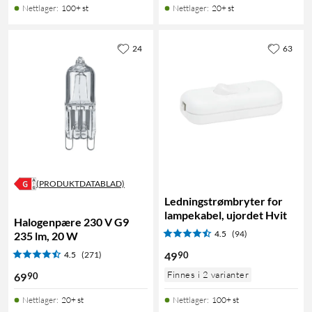
Nettlager
:
100+ st
Nettlager
:
20+ st
24
63
(PRODUKTDATABLAD)
Ledningstrømbryter for
lampekabel, ujordet Hvit
Halogenpære 230 V G9
4.5
(94)
235 lm, 20 W
90
4.5
(271)
49
Finnes i 2 varianter
90
69
Nettlager
:
20+ st
Nettlager
:
100+ st