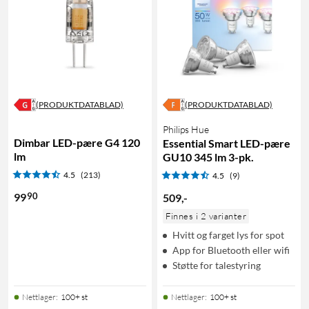
(PRODUKTDATABLAD)
(PRODUKTDATABLAD)
Philips Hue
Dimbar LED-pære G4 120
Essential Smart LED-pære
lm
GU10 345 lm 3-pk.
4.5
(213)
4.5
(9)
90
99
509
,
-
Finnes i 2 varianter
Hvitt og farget lys for spot
App for Bluetooth eller wifi
Støtte for talestyring
Nettlager
:
100+ st
Nettlager
:
100+ st