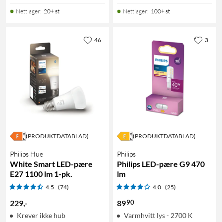
Nettlager
:
20+ st
Nettlager
:
100+ st
46
3
(PRODUKTDATABLAD)
(PRODUKTDATABLAD)
Philips Hue
Philips
White Smart LED-pære
Philips LED-pære G9 470
E27 1100 lm 1-pk.
lm
4.5
(74)
4.0
(25)
90
229
,
-
89
Krever ikke hub
Varmhvitt lys - 2700 K