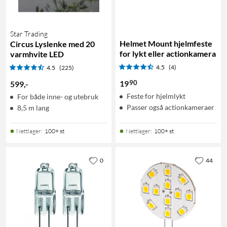
Star Trading
Helmet Mount hjelmfeste
Circus Lyslenke med 20
for lykt eller actionkamera
varmhvite LED
4.5
(4)
4.5
(225)
90
19
599
,
-
Feste for hjelmlykt
For både inne- og utebruk
Passer også actionkameraer
8,5 m lang
Nettlager
:
100+ st
Nettlager
:
100+ st
0
44