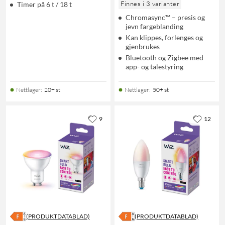
Finnes i 3 varianter
Timer på 6 t / 18 t
Chromasync™ – presis og
jevn fargeblanding
Kan klippes, forlenges og
gjenbrukes
Bluetooth og Zigbee med
app- og talestyring
Nettlager
:
20+ st
Nettlager
:
50+ st
9
12
(PRODUKTDATABLAD)
(PRODUKTDATABLAD)