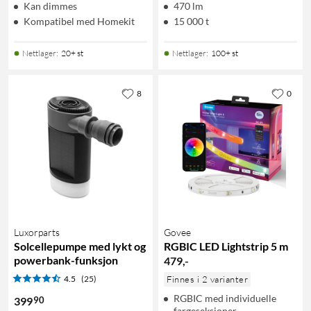
Kan dimmes
470 lm
Kompatibel med Homekit
15 000 t
Nettlager
:
20+ st
Nettlager
:
100+ st
8
0
Luxorparts
Govee
Solcellepumpe med lykt og
RGBIC LED Lightstrip 5 m
powerbank-funksjon
479
,
-
4.5
(25)
Finnes i 2 varianter
RGBIC med individuelle
90
399
fargeseksjoner