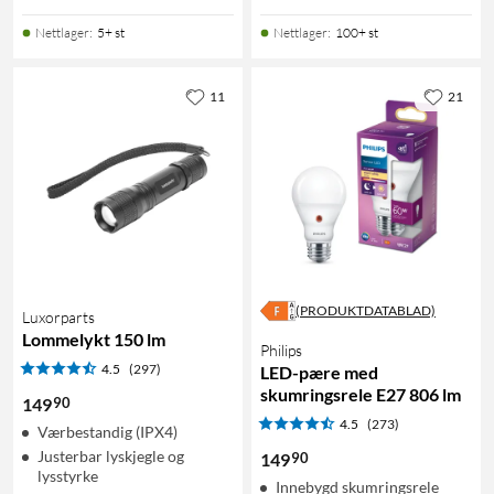
Nettlager
:
5+ st
Nettlager
:
100+ st
11
21
(PRODUKTDATABLAD)
Luxorparts
Lommelykt 150 lm
Philips
4.5
(297)
LED-pære med
skumringsrele E27 806 lm
90
149
4.5
(273)
Værbestandig (IPX4)
Justerbar lyskjegle og
90
149
lysstyrke
Innebygd skumringsrele