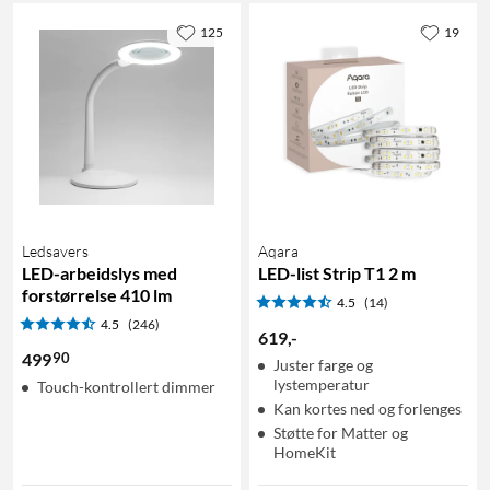
125
19
Ledsavers
Aqara
LED-arbeidslys med
LED-list Strip T1 2 m
forstørrelse 410 lm
4.5
(14)
4.5
(246)
619
,
-
90
499
Juster farge og
lystemperatur
Touch-kontrollert dimmer
Kan kortes ned og forlenges
Støtte for Matter og
HomeKit