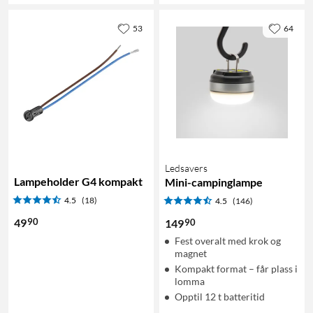
53
64
Ledsavers
Lampeholder G4 kompakt
Mini-campinglampe
4.5
(18)
4.5
(146)
90
49
90
149
Fest overalt med krok og
magnet
Kompakt format – får plass i
lomma
Opptil 12 t batteritid