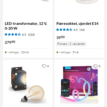
LED-transformator, 12 V,
Pæresokkel, ujordet E14
0-20 W
4.5
(34)
4.5
(102)
90
39
90
279
Finnes i 2 varianter
Nettlager
:
20+ st
Nettlager
:
5+ st
4
0