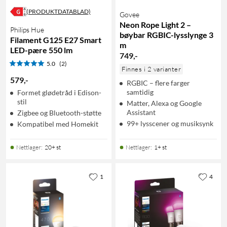
(PRODUKTDATABLAD)
Govee
Neon Rope Light 2 –
Philips Hue
bøybar RGBIC-lysslynge 3
Filament G125 E27 Smart
m
LED-pære 550 lm
749
,
-
5.0
(2)
Finnes i 2 varianter
579
,
-
RGBIC – flere farger
samtidig
Formet glødetråd i Edison-
stil
Matter, Alexa og Google
Assistant
Zigbee og Bluetooth-støtte
99+ lysscener og musiksynk
Kompatibel med Homekit
Nettlager
:
20+ st
Nettlager
:
1+ st
1
4