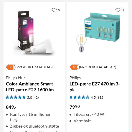
5
3
(PRODUKTDATABLAD)
(PRODUKTDATABLAD)
Philips Hue
Philips
Color Ambiance Smart
LED-pære E27 470 lm 3-
LED-pære E27 1600 lm
pk.
5.0
(2)
4.5
(32)
90
849
,
-
79
Kan lyse i 16 millioner
Tilsvarer: ~40 W
farger
Varmhvit
Zigbee og Bluetooth-støtte