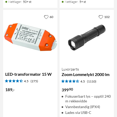
Nettlager
:
50+ st
Nettlager
:
5+ st
60
102
Luxorparts
LED-transformator 15 W
Zoom Lommelykt 2000 lm
4.5
(275)
4.5
(1110)
189
,
-
90
399
Fokuserbart lys – opptil 240
m rekkevidde
Vannbestandig (IPX4)
Lades via USB-C