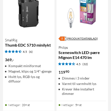
(PRODUKTDATABLAD)
SmallRig
Thumb EDC 5710 minilykt
Philips
4.5
(6)
Sceneswitch LED-pære
Mignon E14 470 lm
369
,
-
4.5
(32)
Kompakt miniformat
Magnet, klips og 1/4"-gjenge
90
119
Hvitt lys, RGB-lys og
Dimmes i 3 nivåer
diffusor
Varmt til varmhvitt lys
Krever ikke installert
dimmer
Nettlager
:
20+ st
Nettlager
:
5+ st