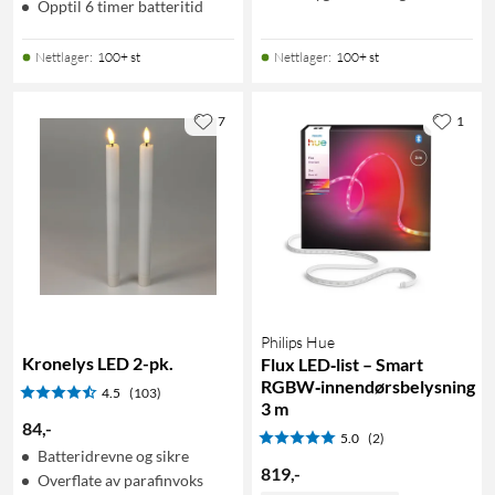
Opptil 6 timer batteritid
Nettlager
:
100+ st
Nettlager
:
100+ st
7
1
Philips Hue
Kronelys LED 2-pk.
Flux LED‑list – Smart
RGBW‑innendørsbelysning
4.5
(103)
3 m
84
,
-
5.0
(2)
Batteridrevne og sikre
819
,
-
Overflate av parafinvoks