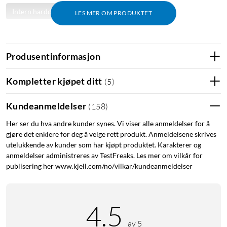
Intern harddisk
Intern SSD
LES MER OM PRODUKTET
Produsentinformasjon
Kompletter kjøpet ditt
(
5
)
Kundeanmeldelser
(
158
)
Her ser du hva andre kunder synes. Vi viser alle anmeldelser for å
gjøre det enklere for deg å velge rett produkt. Anmeldelsene skrives
utelukkende av kunder som har kjøpt produktet. Karakterer og
anmeldelser administreres av TestFreaks. Les mer om vilkår for
publisering her www.kjell.com/no/vilkar/kundeanmeldelser
4.5
av 5