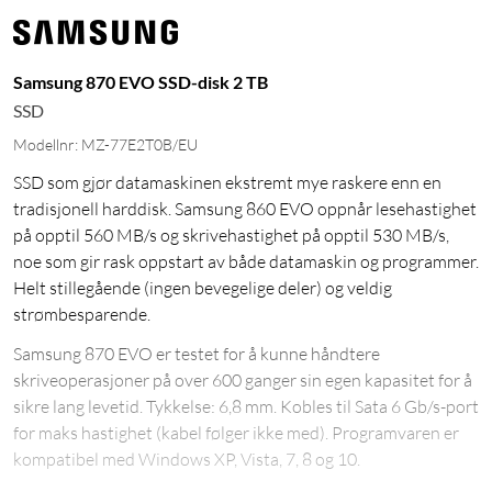
Samsung 870 EVO SSD-disk 2 TB
SSD
Modellnr: MZ-77E2T0B/EU
SSD som gjør datamaskinen ekstremt mye raskere enn en
tradisjonell harddisk. Samsung 860 EVO oppnår lesehastighet
på opptil 560 MB/s og skrivehastighet på opptil 530 MB/s,
noe som gir rask oppstart av både datamaskin og programmer.
Helt stillegående (ingen bevegelige deler) og veldig
strømbesparende.
Samsung 870 EVO er testet for å kunne håndtere
skriveoperasjoner på over 600 ganger sin egen kapasitet for å
sikre lang levetid. Tykkelse: 6,8 mm. Kobles til Sata 6 Gb/s-port
for maks hastighet (kabel følger ikke med). Programvaren er
kompatibel med Windows XP, Vista, 7, 8 og 10.