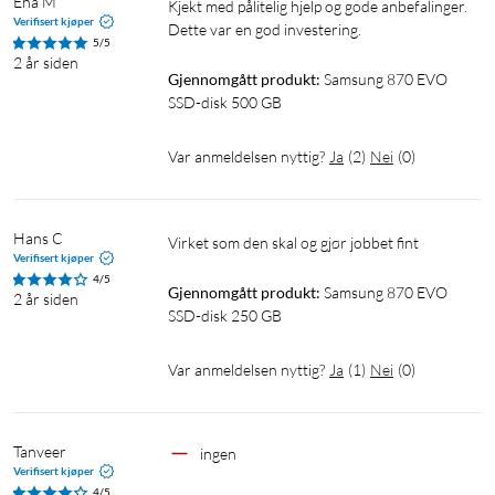
Ena M
Kjekt med pålitelig hjelp og gode anbefalinger. 
Verifisert kjøper
Dette var en god investering.
5/5
2 år siden
Gjennomgått produkt:
Samsung 870 EVO 
SSD-disk 500 GB
Var anmeldelsen nyttig?
Ja
(
2
)
Nei
(
0
)
Hans C
Virket som den skal og gjør jobbet fint
Verifisert kjøper
4/5
Gjennomgått produkt:
Samsung 870 EVO 
2 år siden
SSD-disk 250 GB
Var anmeldelsen nyttig?
Ja
(
1
)
Nei
(
0
)
Tanveer
ingen 
Verifisert kjøper
4/5