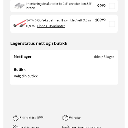
Monteringsbrakett for to 2,5"-enheter i en 3,5"-
99
90
brønn
109
90
SATA 6 Gb/s-kabel med lås, vinklet/rett 0,5 m
0,5 m
Finnes i 3 varianter
Lagerstatus nett og i butikk
Nettlager
Ikke på lager
Butikk
Velg din butikk
Fri frakt fra 599,-
Fri retur
Rask levering
Hent i butikk, GRATIS!