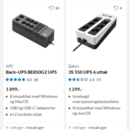
10
4
APC
Eaton
Back-UPS BE850G2 UPS
3S 550 UPS 6 uttak
5.0
(8)
2.5
(7)
1 899
,
-
1 299
,
-
Kompatibel med Windows
Innebygd
og MacOS
overspenningsbeskyttelse
USB og USB-C-ladeporter
Kompatibel med Windows
og macOS
6+2 jordede uttak
Nettlager
:
Ikke på lager
Nettlager
:
Ikke på lager