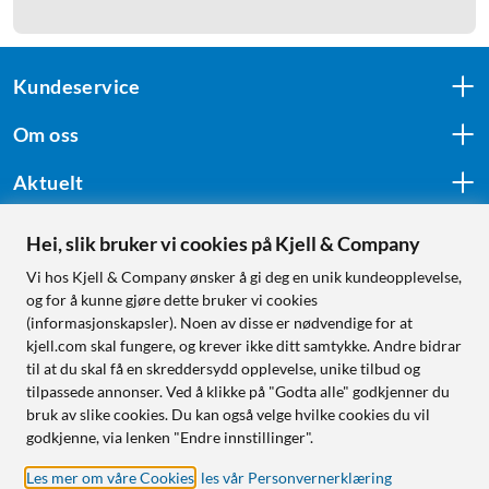
Kundeservice
Om oss
Aktuelt
Hei, slik bruker vi cookies på Kjell & Company
Følg oss
Vi hos Kjell & Company ønsker å gi deg en unik kundeopplevelse,
og for å kunne gjøre dette bruker vi cookies
(informasjonskapsler). Noen av disse er nødvendige for at
kjell.com skal fungere, og krever ikke ditt samtykke. Andre bidrar
Handle fra:
til at du skal få en skreddersydd opplevelse, unike tilbud og
tilpassede annonser. Ved å klikke på "Godta alle" godkjenner du
Sverige
bruk av slike cookies. Du kan også velge hvilke cookies du vil
Norge
godkjenne, via lenken "Endre innstillinger".
Les mer om våre Cookies
,
les vår Personvernerklæring