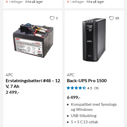
Nettlager
:
Ikke på lager
Nettlager
:
Ikke på lager
1
10
APC
APC
Erstatningsbatteri #48 – 12
Back-UPS Pro 1500
V, 7 Ah
4.5
(9)
2 499
,
-
6 499
,
-
Kompatibel med Synology
og Windows
USB-tilkobling
5 + 5 C13-uttak