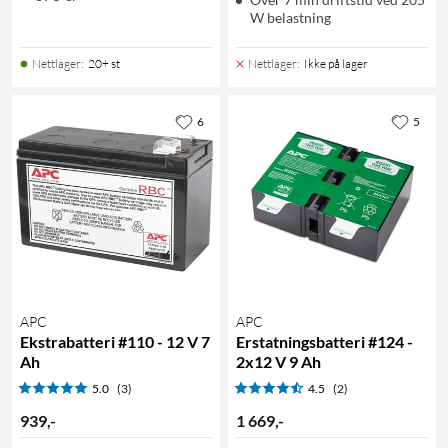
W belastning
Nettlager
:
20+ st
Nettlager
:
Ikke på lager
6
5
APC
APC
Ekstrabatteri #110 - 12 V 7
Erstatningsbatteri #124 -
Ah
2x12 V 9 Ah
5.0
(3)
4.5
(2)
939
,
-
1 669
,
-