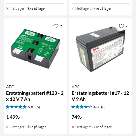
Nettlager
:
Ikke på lager
Nettlager
:
Ikke på lager
2
7
APC
APC
Erstatningsbatteri #123 - 2
Erstatningsbatteri #17 - 12
x 12 V 7 Ah
V 9 Ah
5.0
(5)
4.0
(8)
1 499
,
-
749
,
-
Nettlager
:
Ikke på lager
Nettlager
:
Ikke på lager