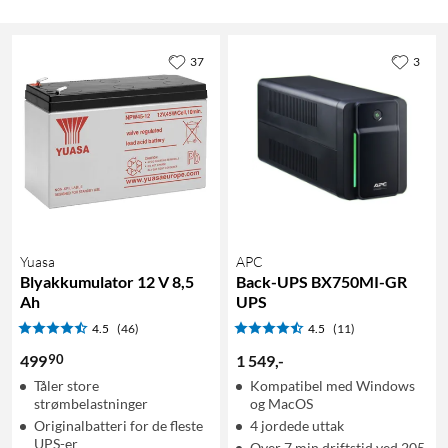
37
3
Yuasa
APC
Blyakkumulator 12 V 8,5
Back-UPS BX750MI-GR
Ah
UPS
4.5
(46)
4.5
(11)
90
499
1 549
,
-
Tåler store
Kompatibel med Windows
strømbelastninger
og MacOS
Originalbatteri for de fleste
4 jordede uttak
UPS-er
Over 7 min driftstid ved 205