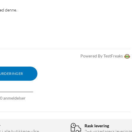
med denne.
Powered By TestFreaks
VURDERINGER
00 anmeldelser
r
Rask levering
r i alle butikkene våre.
2–4 virkedagers leverings