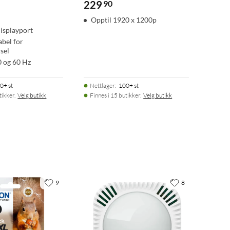
229
90
Opptil 1920 x 1200p
isplayport
abel for
sel
 og 60 Hz
0+ st
Nettlager
:
100+ st
tikker.
Velg butikk
Finnes i 15 butikker.
Velg butikk
9
8