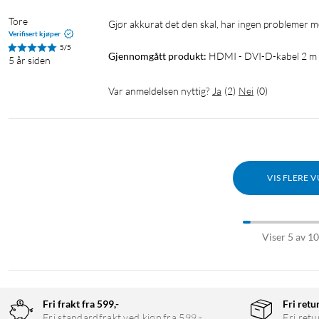
Tore
Gjør akkurat det den skal, har ingen problemer 
Verifisert kjøper
5/5
Gjennomgått produkt:
HDMI - DVI-D-kabel 2 m
5 år siden
Var anmeldelsen nyttig?
Ja
(
2
)
Nei
(
0
)
VIS FLERE 
Viser 5 av 1
Fri frakt fra 599,-
Fri retu
Fri standardfrakt ved kjøp fra 599,-
Fri retu