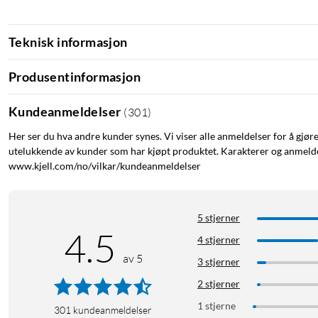
Teknisk informasjon
Produsentinformasjon
Kundeanmeldelser
(
301
)
Her ser du hva andre kunder synes. Vi viser alle anmeldelser for å gjør
utelukkende av kunder som har kjøpt produktet. Karakterer og anmeldel
www.kjell.com/no/vilkar/kundeanmeldelser
5 stjerner
4.5
4 stjerner
av 5
3 stjerner
2 stjerner
1 stjerne
301
kundeanmeldelser