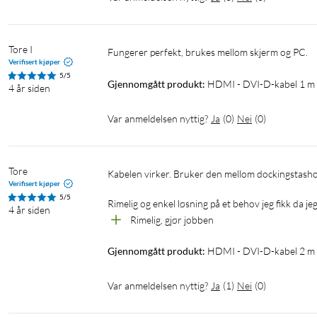
Tore I
Fungerer perfekt, brukes mellom skjerm og PC.
Verifisert kjøper
5/5
Gjennomgått produkt:
HDMI - DVI-D-kabel 1 m
4 år siden
Var anmeldelsen nyttig?
Ja
(
0
)
Nei
(
0
)
Tore
Kabelen virker. Bruker den mellom dockingstashon med DVI utgang og monitor med HDMI inngang.

Verifisert kjøper
5/5
Rimelig og enkel løsning på et behov jeg fikk da je
4 år siden
Rimelig, gjør jobben
Gjennomgått produkt:
HDMI - DVI-D-kabel 2 m
Var anmeldelsen nyttig?
Ja
(
1
)
Nei
(
0
)