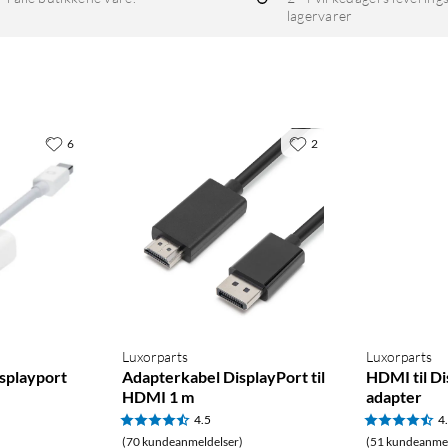
lagervarer
6
2
Luxorparts
Luxorparts
splayport
Adapterkabel DisplayPort til
HDMI til Di
HDMI 1 m
adapter
4.5
4
(70 kundeanmeldelser)
(51 kundeanmel