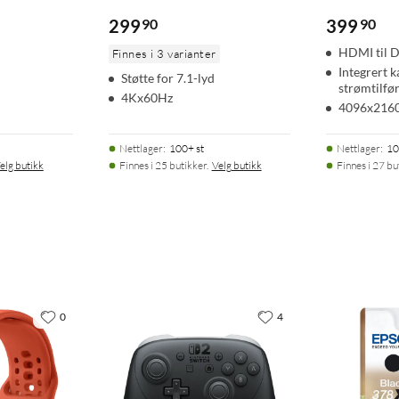
299
90
399
90
HDMI til D
Finnes i 3 varianter
Integrert k
Støtte for 7.1-lyd
strømtilfør
4Kx60Hz
4096x2160
Nettlager
:
100+ st
Nettlager
:
10
elg butikk
Finnes i 25 butikker.
Velg butikk
Finnes i 27 bu
0
4