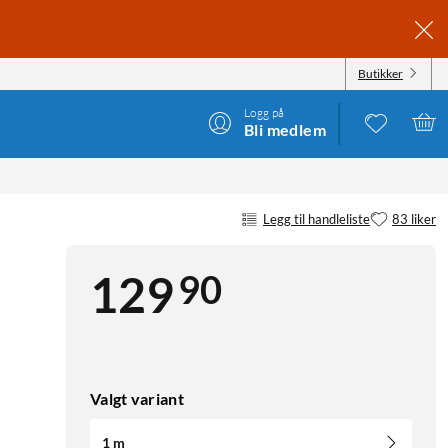
Butikker
Logg på
Bli medlem
Legg til handleliste
83 liker
90
129
Valgt variant
1 m