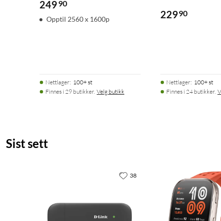
249
90
229
90
Opptil 2560 x 1600p
Nettlager
:
100+ st
Nettlager
:
100+ st
Finnes i 29 butikker.
Velg butikk
Finnes i 24 butikker.
V
Sist sett
38