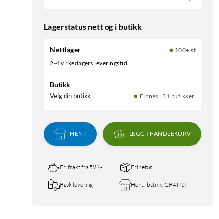
Lagerstatus nett og i butikk
Nettlager
100+ st
2-4 virkedagers leveringstid
Butikk
Velg din butikk
Finnes i 31 butikker.
HENT
LEGG I HANDLEKURV
Fri frakt fra 599,-
Fri retur
Rask levering
Hent i butikk, GRATIS!