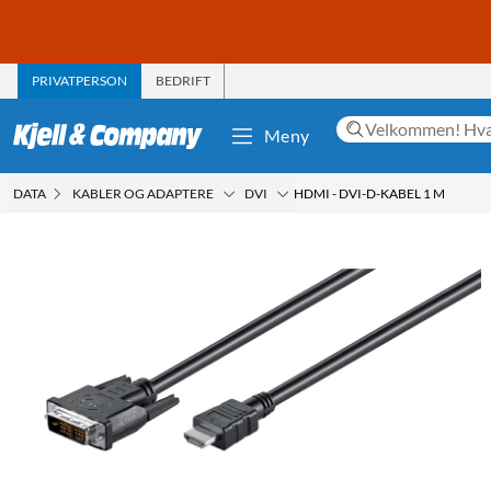
PRIVATPERSON
BEDRIFT
Meny
DATA
KABLER OG ADAPTERE
DVI
HDMI - DVI-D-KABEL 1 M