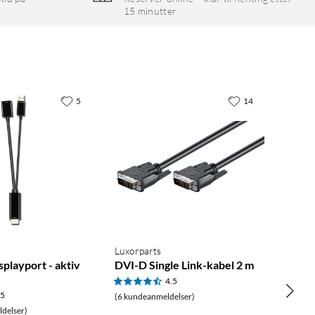
15 minutter
5
14
Luxorparts
splayport - aktiv
DVI-D Single Link-kabel 2 m
4.5
.5
(6 kundeanmeldelser)
delser)