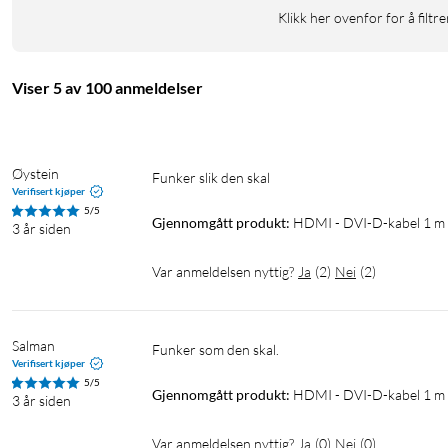
Klikk her ovenfor for å filtre
Viser 5 av 100 anmeldelser
Øystein
Funker slik den skal 
Verifisert kjøper
5/5
Gjennomgått produkt:
HDMI - DVI-D-kabel 1 m
3 år siden
Var anmeldelsen nyttig?
Ja
(
2
)
Nei
(
2
)
Salman
Funker som den skal.
Verifisert kjøper
5/5
Gjennomgått produkt:
HDMI - DVI-D-kabel 1 m
3 år siden
Var anmeldelsen nyttig?
Ja
(
0
)
Nei
(
0
)