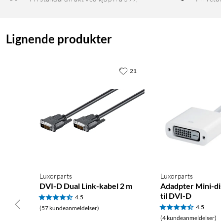
Lignende produkter
21
Luxorparts
Luxorparts
DVI-D Dual Link-kabel 2 m
Adadpter Mini-di
til DVI-D
4.5
4.5
(57 kundeanmeldelser)
(4 kundeanmeldelser)