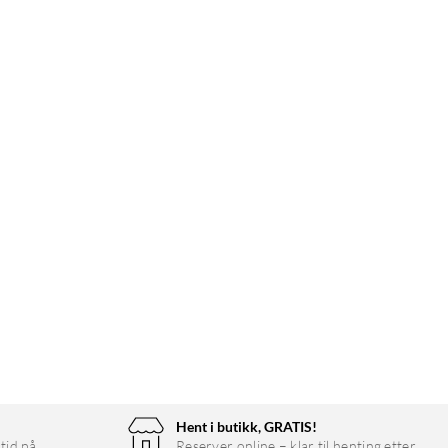
Hent i butikk, GRATIS!
tid på
Reserver online – klar til henting etter