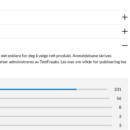
e det enklere for deg å velge rett produkt. Anmeldelsene skrives
ser administreres av TestFreaks. Les mer om vilkår for publisering her
231
56
8
3
3