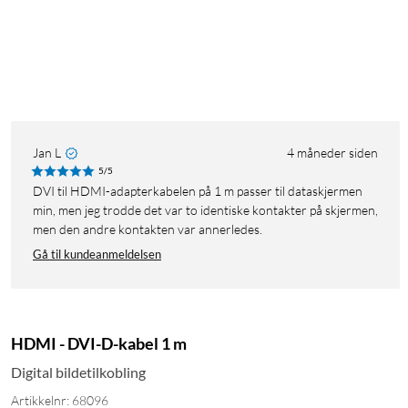
Jan L
4 måneder siden
5/5
DVI til HDMI-adapterkabelen på 1 m passer til dataskjermen
min, men jeg trodde det var to identiske kontakter på skjermen,
men den andre kontakten var annerledes.
Gå til kundeanmeldelsen
HDMI - DVI-D-kabel 1 m
Digital bildetilkobling
Artikkelnr: 68096