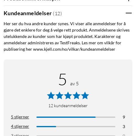
Kundeanmeldelser
(
12
)
Her ser du hva andre kunder synes. Vi viser alle anmeldelser for å
gjøre det enklere for deg å velge rett produkt. Anmeldelsene skrives
utelukkende av kunder som har kjøpt produktet. Karakterer og
anmeldelser administreres av TestFreaks. Les mer om vilkår for
publisering her www.kjell.com/no/vilkar/kundeanmeldelser
5
av 5
12
kundeanmeldelser
5 stjerner
9
4 stjerner
3
3 stjerner
0