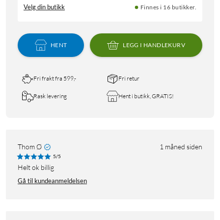
Velg din butikk
Finnes i 16 butikker.
HENT
LEGG I HANDLEKURV
Fri frakt fra 599,-
Fri retur
Rask levering
Hent i butikk, GRATIS!
Thom Ø
1 måned siden
5/5
Helt ok billig
Gå til kundeanmeldelsen