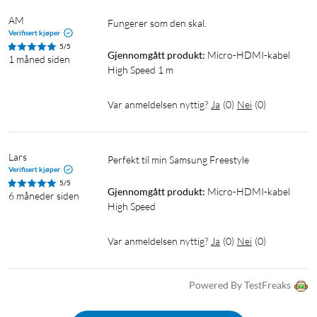
AM
Fungerer som den skal. 
Verifisert kjøper
5/5
Gjennomgått produkt:
Micro-HDMI-kabel 
1 måned siden
High Speed 1 m
Var anmeldelsen nyttig?
Ja
(
0
)
Nei
(
0
)
Lars
Perfekt til min Samsung Freestyle
Verifisert kjøper
5/5
Gjennomgått produkt:
Micro-HDMI-kabel 
6 måneder siden
High Speed
Var anmeldelsen nyttig?
Ja
(
0
)
Nei
(
0
)
Powered By TestFreaks