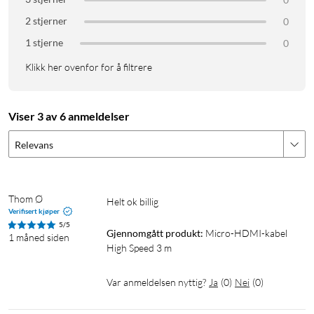
2 stjerner
0
1 stjerne
0
Klikk her ovenfor for å filtrere
Viser 3 av 6 anmeldelser
Relevans
Thom Ø
Helt ok billig
Verifisert kjøper
5/5
Gjennomgått produkt:
Micro-HDMI-kabel 
1 måned siden
High Speed 3 m
Var anmeldelsen nyttig?
Ja
(
0
)
Nei
(
0
)