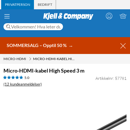
PRIVATPERSON
BEDRIFT
SOMMERSALG – Opptil 50 %
→
MICRO-HDMI
MICRO-HDMI-KABEL HIGH SPEED 3 M
Micro-HDMI-kabel High Speed 3 m
5.0
Artikkelnr: 57781
(12 kundeanmeldelser)