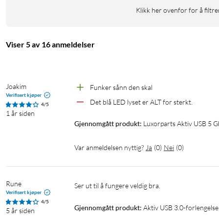
Operativsystem: Windows, macOS, Linux
Klikk her ovenfor for å filtre
Kabellengde: 5 m
Ekstern strømtilførsel (tilvalg): 5 V DC via rund DC-kontakt. Ada
passform før tilkobling.
Viser 5 av 16 anmeldelser
I pakken
1x aktiv USB 3.2 Gen 1-forlengelseskabel (5 m)
Joakim
Funker sånn den skal
Verifisert kjøper
Det blå LED lyset er ALT for sterkt.
4/5
USB-adapter
USB-kabel
USB-forlengelse
USB-A
1 år siden
Gjennomgått produkt:
Luxorparts Aktiv USB 5 Gb
Var anmeldelsen nyttig?
Ja
(
0
)
Nei
(
0
)
Rune
Ser ut til å fungere veldig bra.
Verifisert kjøper
4/5
Gjennomgått produkt:
Aktiv USB 3.0-forlengelse
5 år siden