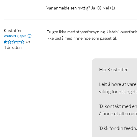
Var anmeldelsen nyttig?
Ja
(
0
)
Nei
(
1
)
Kristoffer
Fulgte ikke med strømforsyning. Ustabil overføring Butikk forsto ikke hvorfor strømforsyning manglet og kunne heller 
Verifisert kjøper
ikke bistå med finne noe som passet til. 
1/5
4 år siden
Hei Kristoffer

Leit å høre at var
viktig for oss og de
Ta kontakt med en 
å finne et alternat
Takk for din feedb