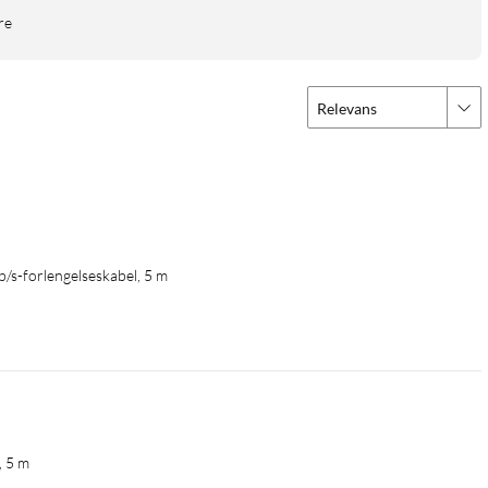
re
pter kreves ikke for normal bruk. Kontroller polaritet og
Relevans
/s-forlengelseskabel, 5 m
, 5 m