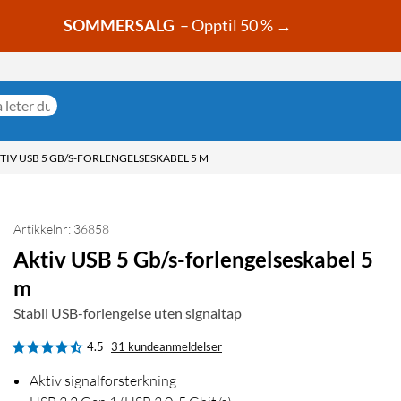
SOMMERSALG
– Opptil 50 % →
TIV USB 5 GB/S-FORLENGELSESKABEL 5 M
Artikkelnr: 36858
Aktiv USB 5 Gb/s-forlengelseskabel 5
m
Stabil USB-forlengelse uten signaltap
4.5
31 kundeanmeldelser
Aktiv signalforsterkning