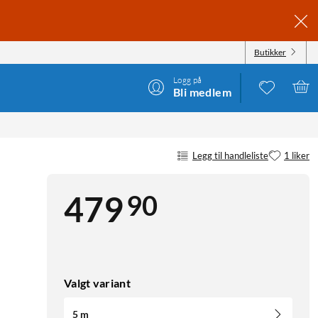
Butikker
Logg på
Bli medlem
Legg til handleliste
1 liker
90
479
Valgt variant
5 m