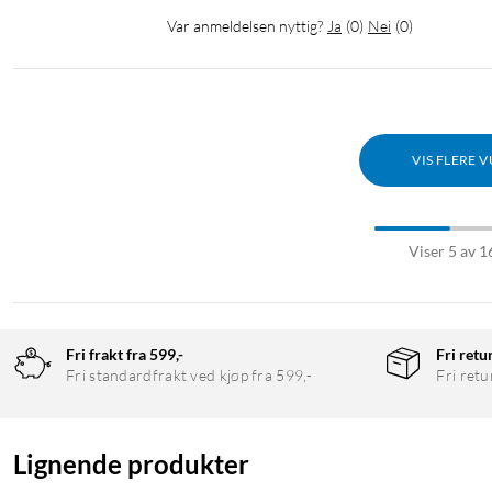
Var anmeldelsen nyttig?
Ja
(
0
)
Nei
(
0
)
VIS FLERE 
Viser 5 av 1
Fri frakt fra 599,-
Fri retu
Fri standardfrakt ved kjøp fra 599,-
Fri retu
Lignende produkter