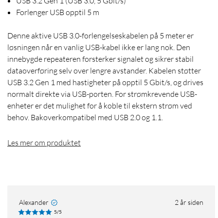
USB 3.2 Gen 1 (USB 3.0, 5 Gbit/s)
Forlenger USB opptil 5 m
Denne aktive USB 3.0-forlengelseskabelen på 5 meter er
løsningen når en vanlig USB-kabel ikke er lang nok. Den
innebygde repeateren forsterker signalet og sikrer stabil
dataoverføring selv over lengre avstander. Kabelen støtter
USB 3.2 Gen 1 med hastigheter på opptil 5 Gbit/s, og drives
normalt direkte via USB-porten. For strømkrevende USB-
enheter er det mulighet for å koble til ekstern strøm ved
behov. Bakoverkompatibel med USB 2.0 og 1.1.
Les mer om produktet
Alexander
2 år siden
5/5