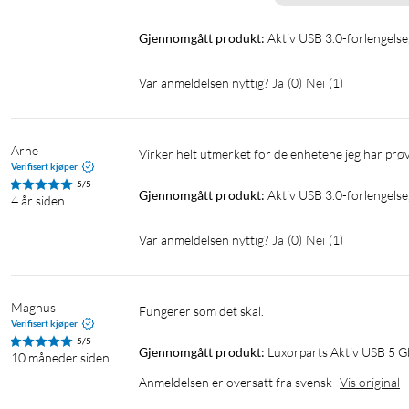
Gjennomgått produkt:
Aktiv USB 3.0-forlengelse
Var anmeldelsen nyttig?
Ja
(
0
)
Nei
(
1
)
Arne
Virker helt utmerket for de enhetene jeg har prø
Verifisert kjøper
5/5
Gjennomgått produkt:
Aktiv USB 3.0-forlengelse
4 år siden
Var anmeldelsen nyttig?
Ja
(
0
)
Nei
(
1
)
Magnus
Fungerer som det skal.
Verifisert kjøper
5/5
Gjennomgått produkt:
Luxorparts Aktiv USB 5 G
10 måneder siden
Anmeldelsen er oversatt fra svensk
Vis original