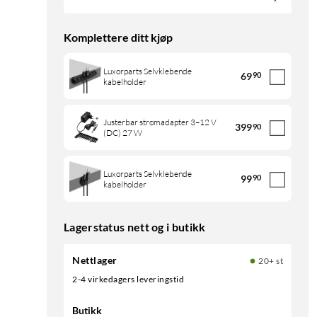
Komplettere ditt kjøp
Luxorparts Selvklebende
69
90
kabelholder
Justerbar strømadapter 3–12 V
399
90
(DC) 27 W
Luxorparts Selvklebende
99
90
kabelholder
Lagerstatus nett og i butikk
Nettlager
20+ st
2-4 virkedagers leveringstid
Butikk