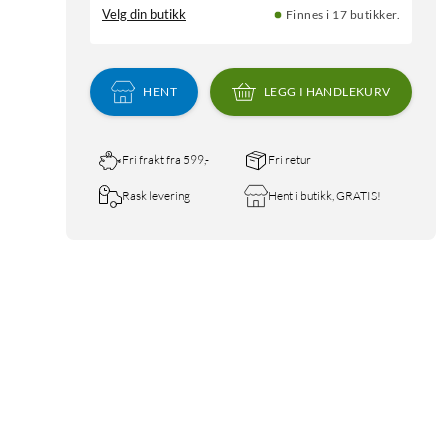
Velg din butikk
Finnes i 17 butikker.
HENT
LEGG I HANDLEKURV
Fri frakt fra 599,-
Fri retur
Rask levering
Hent i butikk, GRATIS!