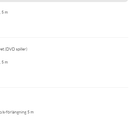
, 5 m
vet.(DVD spiller)
, 5 m
b/s-förlängning 5 m