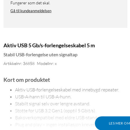
Fungerer som det skal.
Gå til kundeanmeldelsen
Aktiv USB 5 Gb/s-forlengelseskabel 5 m
Stabil USB-forlengelse uten signaltap
Artikkelnr: 36858
Modellnr: x
Kort om produktet
Aktiv USB-forlengelseskabel med innebygd repeater.
USB-A-hann til USB-A-hunn.
Stabilt signal selv over lengre avstand.
Støtte for USB 3.2 Gen1 (opptil 5 Gbit/s).
Bakoverkompatibel med eldre USB-standarder.
LES MER O
Plug and play – ingen installasjon kreves.