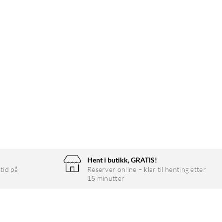
Hent i butikk, GRATIS!
tid på
Reserver online – klar til henting etter
15 minutter