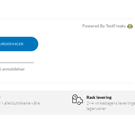
Powered By TestFreaks
VURDERINGER
6 anmeldelser
r
Rask levering
r i alle butikkene våre.
2–4 virkedagers leverings
lagervarer