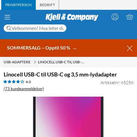
PRIVATPERSON
BEDRIFT
SOMMERSALG – Opptil 50 %
→
USB-ADAPTERE
LINOCELL USB-C TIL USB-C OG 3,5 MM-LYDADAPTER
Linocell USB-C til USB-C og 3,5 mm-lydadapter
4.0
Artikkelnr: 65256
(73 kundeanmeldelser)