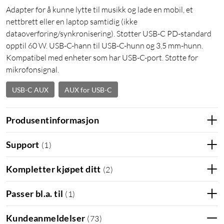
Adapter for å kunne lytte til musikk og lade en mobil, et
nettbrett eller en laptop samtidig (ikke
dataoverføring/synkronisering). Støtter USB-C PD-standard
opptil 60 W. USB-C-hann til USB-C-hunn og 3,5 mm-hunn.
Kompatibel med enheter som har USB-C-port. Støtte for
mikrofonsignal.
USB-C AUX
AUX for USB-C
Produsentinformasjon
Support
(
1
)
Kompletter kjøpet ditt
(
2
)
Passer bl.a. til
(
1
)
Kundeanmeldelser
(
73
)