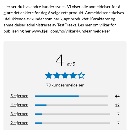
Her ser du hva andre kunder synes. Vi viser alle anmeldelser for å
gjøre det enklere for deg å velge rett produkt. Anmeldelsene skrives
utelukkende av kunder som har kjøpt produktet. Karakterer og
anmeldelser administreres av TestFreaks. Les mer om vilkår for
publisering her www.kjell.com/no/vilkar/kundeanmeldelser
4
av 5
73
kundeanmeldelser
5 stjerner
44
4 stjerner
12
3 stjerner
7
2 stjerner
7