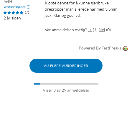
Arild
Kjøpte denne for å kunne gjenbruke 
Verifisert kjøper
ørepropper man allerede har med 3,5mm 
5/5
jack. Klar og god lyd.
2 år siden
Var anmeldelsen nyttig?
Ja
(
1
)
Nei
(
0
)
Powered By TestFreaks
VIS FLERE VURDERINGER
Viser 3 av 29 anmeldelser