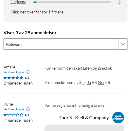
1 stjerne
3
Klikk her ovenfor for å filtrere
Viser 3 av 29 anmeldelser
Relevans
Amalie
Funker som den skal! Liten og praktisk
Verifisert kjøper
5/5
Var anmeldelsen nyttig?
Ja
(
0
)
Nei
(
0
)
2 måneder siden
Rune
Varme seg enormt, umulig å bruke
Verifisert kjøper
1/5
Thor S - Kjell & Company
7 måneder siden