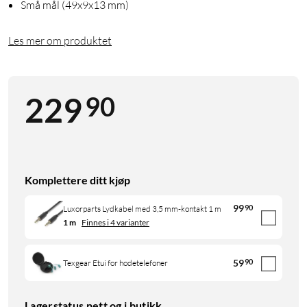
Små mål (49x9x13 mm)
Les mer om produktet
90
229
Komplettere ditt kjøp
99
90
Luxorparts Lydkabel med 3,5 mm-kontakt 1 m
1 m
Finnes i 4 varianter
59
90
Texgear Etui for hodetelefoner
Lagerstatus nett og i butikk