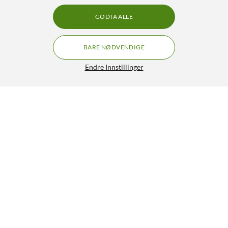
GODTA ALLE
BARE NØDVENDIGE
Endre Innstillinger
Linocell USB-C til USB-C og 3,5 mm-lydadapter
229,90
4/5
HENT
LEGG I HANDLEKURV