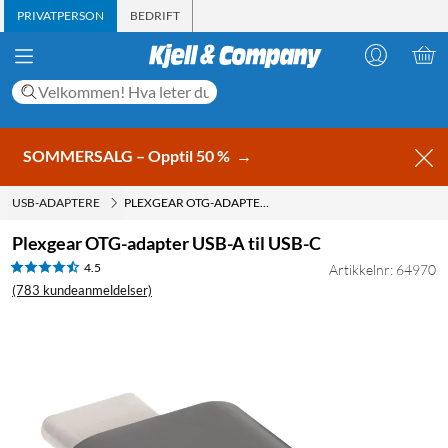
PRIVATPERSON
BEDRIFT
SOMMERSALG – Opptil 50 %
→
USB-ADAPTERE
PLEXGEAR OTG-ADAPTER USB-A TIL USB-C
Plexgear OTG-adapter USB-A til USB-C
4.5
Artikkelnr: 64970
(783 kundeanmeldelser)