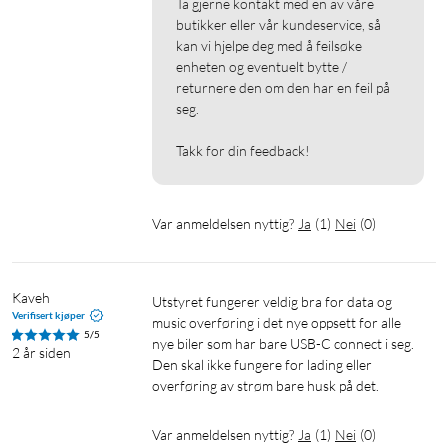
Ta gjerne kontakt med en av våre 
butikker eller vår kundeservice, så 
kan vi hjelpe deg med å feilsøke 
enheten og eventuelt bytte / 
returnere den om den har en feil på 
seg.

Takk for din feedback!
Var anmeldelsen nyttig?
Ja
(
1
)
Nei
(
0
)
Kaveh
Utstyret fungerer veldig bra for data og 
Verifisert kjøper
music overføring i det nye oppsett for alle 
5/5
nye biler som har bare USB-C connect i seg.

2 år siden
Den skal ikke fungere for lading eller 
overføring av strøm bare husk på det.
Var anmeldelsen nyttig?
Ja
(
1
)
Nei
(
0
)