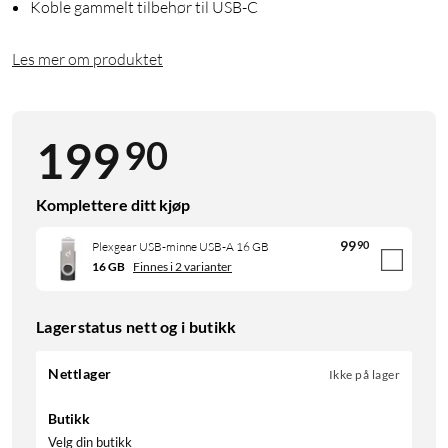
Koble gammelt tilbehør til USB-C
Les mer om produktet
90
199
Komplettere ditt kjøp
99
90
Plexgear USB-minne USB-A 16 GB
16 GB
Finnes i 2 varianter
Lagerstatus nett og i butikk
Nettlager
Ikke på lager
Butikk
Velg din butikk