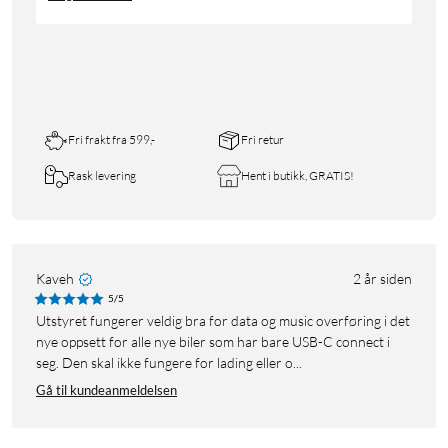
Fri frakt fra 599,-
Fri retur
Rask levering
Hent i butikk, GRATIS!
Kaveh
2 år siden
5/5
Utstyret fungerer veldig bra for data og music overføring i det
nye oppsett for alle nye biler som har bare USB-C connect i
seg. Den skal ikke fungere for lading eller o...
Gå til kundeanmeldelsen