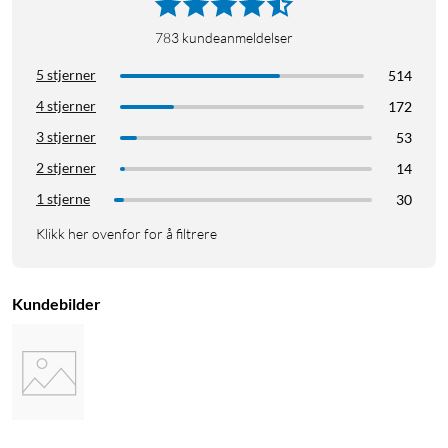
783
kundeanmeldelser
5 stjerner
514
4 stjerner
172
3 stjerner
53
2 stjerner
14
1 stjerne
30
Klikk her ovenfor for å filtrere
Kundebilder