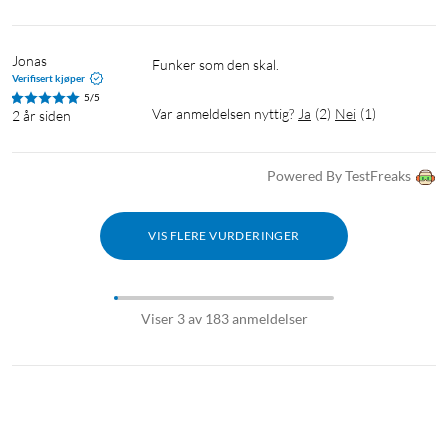
Jonas
Funker som den skal.
Verifisert kjøper
5/5
Var anmeldelsen nyttig?
Ja
(
2
)
Nei
(
1
)
2 år siden
Powered By TestFreaks
VIS FLERE VURDERINGER
Viser 3 av 183 anmeldelser