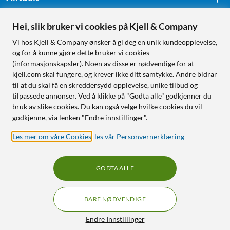
Hei, slik bruker vi cookies på Kjell & Company
Følg oss
Vi hos Kjell & Company ønsker å gi deg en unik kundeopplevelse,
og for å kunne gjøre dette bruker vi cookies
(informasjonskapsler). Noen av disse er nødvendige for at
kjell.com skal fungere, og krever ikke ditt samtykke. Andre bidrar
Handle fra:
til at du skal få en skreddersydd opplevelse, unike tilbud og
tilpassede annonser. Ved å klikke på "Godta alle" godkjenner du
Sverige
bruk av slike cookies. Du kan også velge hvilke cookies du vil
Norge
godkjenne, via lenken "Endre innstillinger".
Les mer om våre Cookies
,
les vår Personvernerklæring
GODTA ALLE
BARE NØDVENDIGE
RÅD OG TILBEHØR TIL
HJEMMEELEKTRONIKK
Filtre
Endre Innstillinger
© Copyright
2026
Kjell & Company