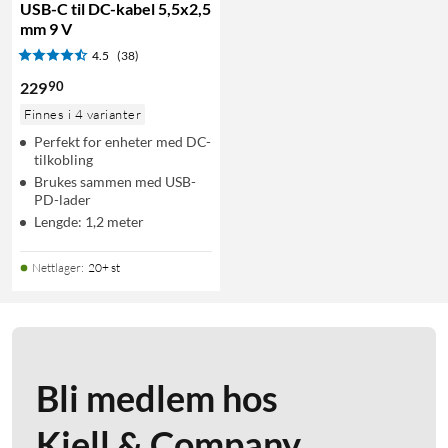
USB-C til DC-kabel 5,5x2,5
mm 9 V
4.5
(38)
90
229
Finnes i 4 varianter
Perfekt for enheter med DC-
tilkobling
Brukes sammen med USB-
PD-lader
Lengde: 1,2 meter
Nettlager
:
20+ st
Bli medlem hos
Kjell & Company