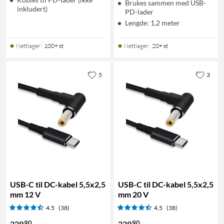
Brukes sammen med USB-
inkludert)
PD-lader
Lengde: 1,2 meter
Nettlager
:
100+ st
Nettlager
:
20+ st
5
3
USB-C til DC-kabel 5,5x2,5
USB-C til DC-kabel 5,5x2,5
mm 12 V
mm 20 V
4.5
(38)
4.5
(38)
90
90
229
229