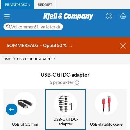
PRIVATPERSON
BEDRIFT
SOMMERSALG – Opptil 50 %
→
USB
USB-C TIL DC-ADAPTER
USB-C til DC-adapter
5 produkter
USB-C til DC-
adapter
g
USB til 3,5 mm
USB-datablokkere