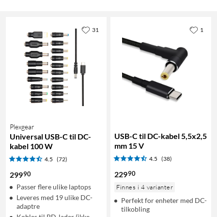
31
1
Plexgear
USB-C til DC-kabel 5,5x2,5
Universal USB-C til DC-
mm 15 V
kabel 100 W
4.5
(38)
4.5
(72)
90
229
90
299
Passer flere ulike laptops
Finnes i 4 varianter
Leveres med 19 ulike DC-
Perfekt for enheter med DC-
adaptre
tilkobling
Kobles til PD-lader (ikke