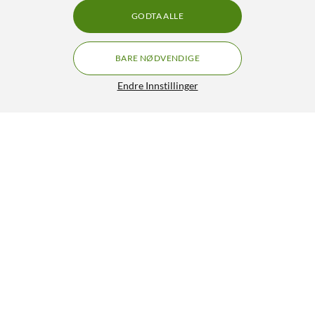
GODTA ALLE
BARE NØDVENDIGE
Endre Innstillinger
Luxorparts VGA-adapter (HD15) To hunnkontakter
99,90
4.5/5
HENT
LEGG I HANDLEKURV