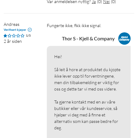
Var anmeldelsen nyttig?
Ja
(
0
)
Nei
(
0
)
Andreas
Fungerte ikke, fikk ikke signal. 
Verifisert kjøper
1/5
Thor S - Kjell & Company
2 år siden
Hei!

Så leit å høre at produktet du kjøpte 
ikke lever opp til forventningene, 
men din tilbakemelding er viktig for 
oss og dette tar vi med oss videre.

Ta gjerne kontakt med en av våre 
butikker eller vår kundeservice, så 
hjelper vi deg med å finne et 
alternativ som kan passe bedre for 
deg.
