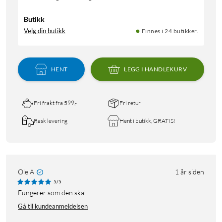
Butikk
Velg din butikk
Finnes i 24 butikker.
HENT
LEGG I HANDLEKURV
Fri frakt fra 599,-
Fri retur
Rask levering
Hent i butikk, GRATIS!
Ole A
1 år siden
5/5
Fungerer som den skal
Gå til kundeanmeldelsen