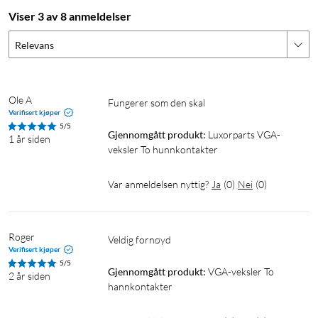
Viser 3 av 8 anmeldelser
Relevans
Ole A
Fungerer som den skal
Verifisert kjøper
5/5
Gjennomgått produkt:
Luxorparts VGA-
1 år siden
veksler To hunnkontakter
Var anmeldelsen nyttig?
Ja
(
0
)
Nei
(
0
)
Roger
Veldig fornøyd
Verifisert kjøper
5/5
Gjennomgått produkt:
VGA-veksler To 
2 år siden
hannkontakter