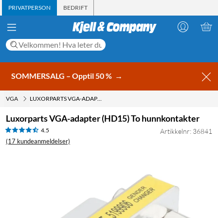
PRIVATPERSON
BEDRIFT
SOMMERSALG – Opptil 50 %
→
VGA
LUXORPARTS VGA-ADAPTER (HD15) TO HUNNKONTAKTER
Luxorparts VGA-adapter (HD15) To hunnkontakter
4.5
Artikkelnr: 36841
(17 kundeanmeldelser)