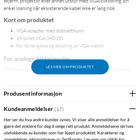
skjerm, projektor eller annet utstyr med VGA-tilkobling. En
enkel løsning når eksisterende kabel ikke er lang nok.
Kort om produktet
VGA-adapter med dobbelthunn
15-polet VGA (HD15)
For forlengelse og skjøting av VGA-kabler
For analoge bildesignaler
LES MER OM PRODUKTET
VGA brukes til analog bildeoverføring mellom datamaskiner
og skjermer, projektorer og annet visningsutstyr. Adapteren
gjør det mulig å koble sammen to VGA-kabler uten behov for
spesialkabler eller verktøy.
Produsentinformasjon
Spesifikasjoner
Kundeanmeldelser
(
17
)
Tilkobling: VGA-hunn til VGA-hann (HD15)
Her ser du hva andre kunder synes. Vi viser alle anmeldelser for å
Type: Kontaktadapter
gjøre det enklere for deg å velge rett produkt. Anmeldelsene skrives
utelukkende av kunder som har kjøpt produktet. Karakterer og
anmeldelser administreres av TestFreaks. Les mer om vilkår for