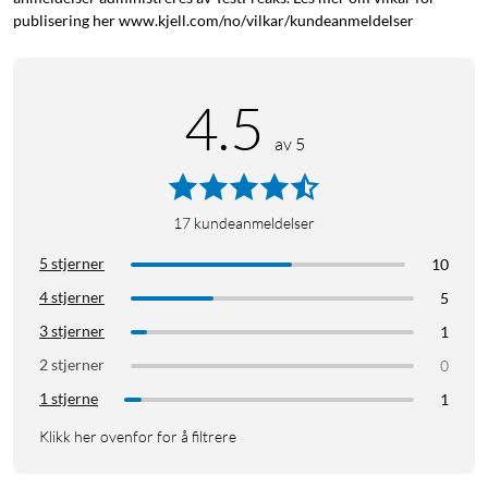
I pakken
publisering her www.kjell.com/no/vilkar/kundeanmeldelser
1x VGA-adapter dobbelthunn (HD15)
VGA-hann
VGA-hunn
4.5
av 5
17
kundeanmeldelser
5 stjerner
10
4 stjerner
5
3 stjerner
1
2 stjerner
0
1 stjerne
1
Klikk her ovenfor for å filtrere