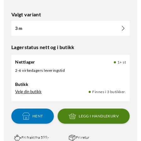
Valgt variant
3 m
Lagerstatus nett og i butikk
Nettlager
1+ st
2-6 virkedagers leveringstid
Butikk
Velg din butikk
Finnes i 3 butikker.
HENT
LEGG I HANDLEKURV
Fri frakt fra 599,-
Fri retur