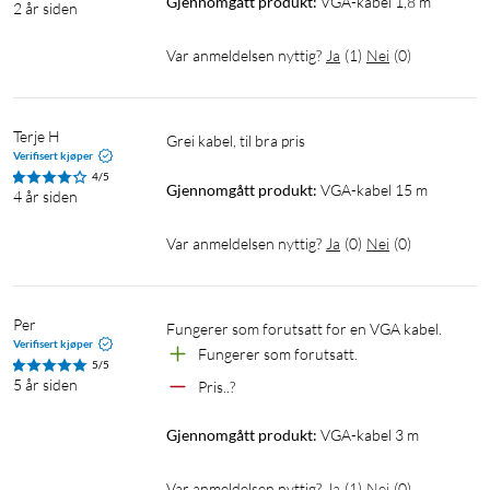
Gjennomgått produkt:
VGA-kabel 1,8 m
2 år siden
Var anmeldelsen nyttig?
Ja
(
1
)
Nei
(
0
)
Terje H
Grei kabel, til bra pris
Verifisert kjøper
4/5
Gjennomgått produkt:
VGA-kabel 15 m
4 år siden
Var anmeldelsen nyttig?
Ja
(
0
)
Nei
(
0
)
Per
Fungerer som forutsatt for en VGA kabel.
Verifisert kjøper
Fungerer som forutsatt.
5/5
5 år siden
Pris..?
Gjennomgått produkt:
VGA-kabel 3 m
Var anmeldelsen nyttig?
Ja
(
1
)
Nei
(
0
)