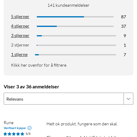
Spesifikasjoner
141
kundeanmeldelser
Tilkobling: VGA-hann til VGA-hann (HD15)
5 stjerner
87
Skjerming: Dobbeltskjermet
4 stjerner
37
Ferrittkjerner: Ja
3 stjerner
9
2 stjerner
I pakken
1
1 stjerne
7
1x VGA-kabel hann til hann
Klikk her ovenfor for å filtrere
Skjermkabel
Skjerm kabel
Monitorkabel
Monitor kabel
Viser 3 av 36 anmeldelser
Relevans
Rune
Helt ok produkt, fungere som den skal. 
Verifisert kjøper
5/5