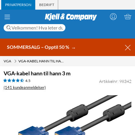
PRIVATPERSON
BEDRIFT
SOMMERSALG – Opptil 50 %
→
VGA
VGA-KABEL HANN TIL HANN 3 M
VGA-kabel hann til hann 3 m
4.5
Artikkelnr: 98342
(141 kundeanmeldelser)