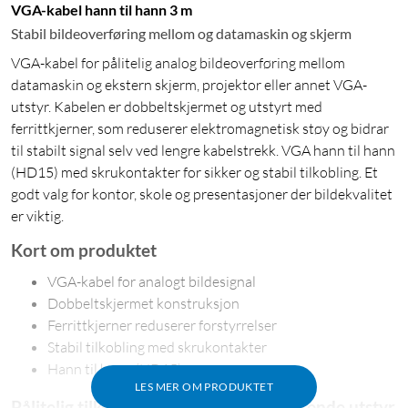
VGA-kabel hann til hann 3 m
Stabil bildeoverføring mellom og datamaskin og skjerm
VGA-kabel for pålitelig analog bildeoverføring mellom
datamaskin og ekstern skjerm, projektor eller annet VGA-
utstyr. Kabelen er dobbeltskjermet og utstyrt med
ferrittkjerner, som reduserer elektromagnetisk støy og bidrar
til stabilt signal selv ved lengre kabelstrekk. VGA hann til hann
(HD15) med skrukontakter for sikker og stabil tilkobling. Et
godt valg for kontor, skole og presentasjoner der bildekvalitet
er viktig.
Kort om produktet
VGA-kabel for analogt bildesignal
Dobbeltskjermet konstruksjon
Ferrittkjerner reduserer forstyrrelser
Stabil tilkobling med skrukontakter
Hann til hann (HD15)
LES MER OM PRODUKTET
Pålitelig tilkobling for eldre og eksisterende utstyr