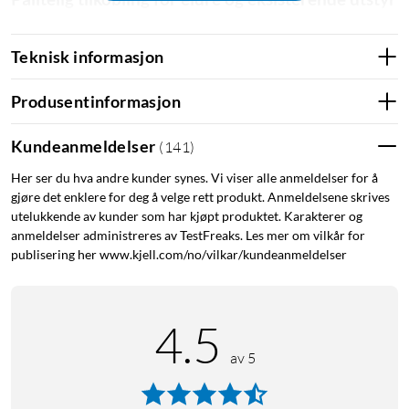
VGA er fortsatt vanlig i mange miljøer, spesielt på eldre
datamaskiner, skjermer og projektorer. Denne kabelen gir
Teknisk informasjon
stabil og konsistent bildeoverføring og er velegnet når HDMI
eller DisplayPort ikke er et alternativ.
Produsentinformasjon
Mindre forstyrrelser, jevnere bilde
Kundeanmeldelser
(
141
)
Takket være den dobbeltskjermede konstruksjonen i
Her ser du hva andre kunder synes. Vi viser alle anmeldelser for å
kombinasjon med ferrittkjerner reduseres risikoen for
gjøre det enklere for deg å velge rett produkt. Anmeldelsene skrives
forstyrrelser fra omkringliggende elektronikk. Det bidrar til et
utelukkende av kunder som har kjøpt produktet. Karakterer og
anmeldelser administreres av TestFreaks. Les mer om vilkår for
renere signal og jevnere bilde, selv ved lengre avstander
publisering her www.kjell.com/no/vilkar/kundeanmeldelser
mellom enhetene.
Sikker montering for fast installasjon
4.5
Skrukontaktene sørger for at kabelen sitter godt på plass. Det
av 5
er spesielt nyttig i faste installasjoner, møterom og klasserom
der tilkoblingen ikke skal løsne ved et uhell.