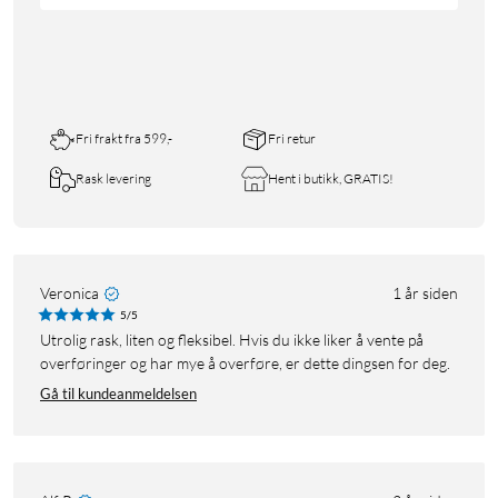
Fri frakt fra 599,-
Fri retur
Rask levering
Hent i butikk, GRATIS!
Veronica
1 år siden
5/5
Utrolig rask, liten og fleksibel. Hvis du ikke liker å vente på
overføringer og har mye å overføre, er dette dingsen for deg.
Gå til kundeanmeldelsen