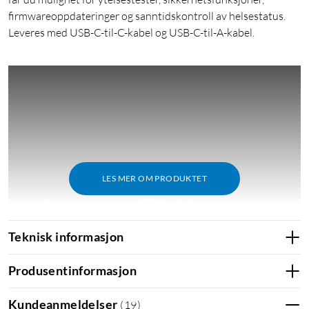
firmwareoppdateringer og sanntidskontroll av helsestatus.
Leveres med USB-C-til-C-kabel og USB-C-til-A-kabel.
LES MER OM PRODUKTET
Teknisk informasjon
Produsentinformasjon
Samsung Management Software
Med denne kostnadsfrie programvaren holder du SSD-en
Kundeanmeldelser
(
19
)