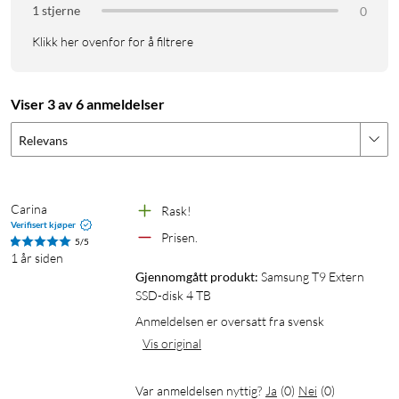
1 stjerne
Vekt: 122 g
0
Klikk her ovenfor for å filtrere
Viser 3 av 6 anmeldelser
Relevans
Carina
Rask!
Verifisert kjøper
Prisen.
5/5
1 år siden
Gjennomgått produkt:
Samsung T9 Extern 
SSD-disk 4 TB
Anmeldelsen er oversatt fra svensk
Vis original
Var anmeldelsen nyttig?
Ja
(
0
)
Nei
(
0
)