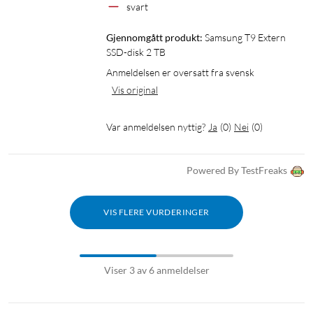
svart
Gjennomgått produkt:
Samsung T9 Extern 
SSD-disk 2 TB
Anmeldelsen er oversatt fra svensk
Vis original
Var anmeldelsen nyttig?
Ja
(
0
)
Nei
(
0
)
Powered By TestFreaks
VIS FLERE VURDERINGER
Viser 3 av 6 anmeldelser