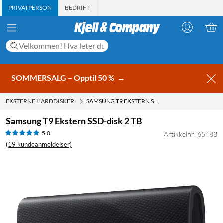
PRIVATPERSON
BEDRIFT
SOMMERSALG – Opptil 50 %
→
EKSTERNE HARDDISKER
SAMSUNG T9 EKSTERN SSD-DISK 2 TB
Samsung T9 Ekstern SSD-disk 2 TB
5.0
Artikkelnr: 65483
(19 kundeanmeldelser)