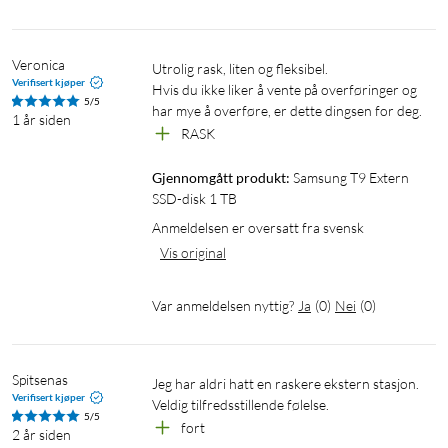
Veronica
Utrolig rask, liten og fleksibel. 

Verifisert kjøper
Hvis du ikke liker å vente på overføringer og 
5/5
har mye å overføre, er dette dingsen for deg. 
1 år siden
RASK
Gjennomgått produkt:
Samsung T9 Extern 
SSD-disk 1 TB
Anmeldelsen er oversatt fra svensk
Vis original
Var anmeldelsen nyttig?
Ja
(
0
)
Nei
(
0
)
Spitsenas
Jeg har aldri hatt en raskere ekstern stasjon. 
Verifisert kjøper
Veldig tilfredsstillende følelse.
5/5
fort
2 år siden