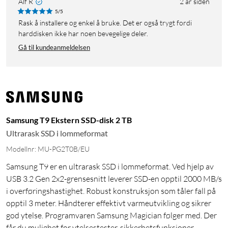
Alf R
2 år siden
5/5
Rask å installere og enkel å bruke. Det er også trygt fordi
harddisken ikke har noen bevegelige deler.
Gå til kundeanmeldelsen
Samsung T9 Ekstern SSD-disk 2 TB
Ultrarask SSD i lommeformat
Modellnr: MU-PG2T0B/EU
Samsung T9 er en ultrarask SSD i lommeformat. Ved hjelp av
USB 3.2 Gen 2x2-grensesnitt leverer SSD-en opptil 2000 MB/s
i overføringshastighet. Robust konstruksjon som tåler fall på
opptil 3 meter. Håndterer effektivt varmeutvikling og sikrer
god ytelse. Programvaren Samsung Magician følger med. Der
får du mulighet for ytelsestester, sikkerhetsfunksjoner,