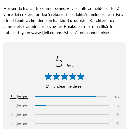
oppdatert og får informativ oversikt om statusen til SSD-en.
Du kan også enkelt velge et passord for å kryptere innholdet
Her ser du hva andre kunder synes. Vi viser alle anmeldelser for å
gjøre det enklere for deg å velge rett produkt. Anmeldelsene skrives
(AES 256-bit maskinvarekryptering).
utelukkende av kunder som har kjøpt produktet. Karakterer og
anmeldelser administreres av TestFreaks. Les mer om vilkår for
Sømløs kompatibilitet
publisering her www.kjell.com/no/vilkar/kundeanmeldelser
Samsung har designet T9 med tanke på å oppfylle USB Type-
C-strømspesifikasjonene. Det gir forbedret kompatibilitet
med operativsystemer som Windows, macOS, spillkonsoller,
5
smarttelefoner, nettbrett og profesjonelle kameraer med høy
av 5
oppløsning.
Spesifikasjoner
19
kundeanmeldelser
Grensesnitt: USB 3.2 Gen 2x2 (20 Gb/s)
5 stjerner
16
Sekvensiell lesing: opptil 2000 MB/s
Sekvensiell skriving: opptil 1950 MB/s
4 stjerner
3
Støtbestandig: opptil 3 m
3 stjerner
0
Kryptering: AES 256-biters maskinvarekryptering
2 stjerner
0
Mål: 88x60x14 mm