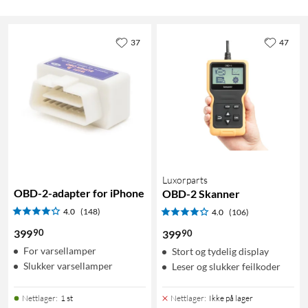
37
47
Luxorparts
OBD-2-adapter for iPhone
OBD-2 Skanner
4.0
(148)
4.0
(106)
90
399
90
399
For varsellamper
Stort og tydelig display
Slukker varsellamper
Leser og slukker feilkoder
Nettlager
:
1 st
Nettlager
:
Ikke på lager