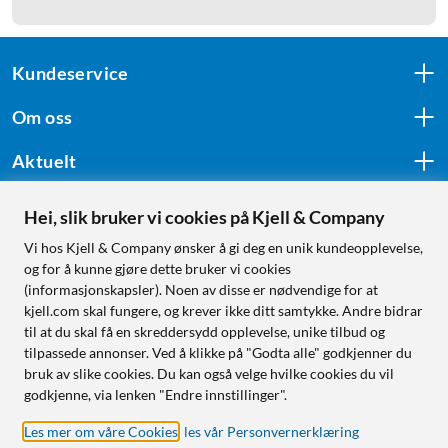
Kundeservice
Om oss
Aktuelt
Hei, slik bruker vi cookies på Kjell & Company
Følg oss
Vi hos Kjell & Company ønsker å gi deg en unik kundeopplevelse,
og for å kunne gjøre dette bruker vi cookies
(informasjonskapsler). Noen av disse er nødvendige for at
kjell.com skal fungere, og krever ikke ditt samtykke. Andre bidrar
Handle fra:
til at du skal få en skreddersydd opplevelse, unike tilbud og
tilpassede annonser. Ved å klikke på "Godta alle" godkjenner du
Sverige
bruk av slike cookies. Du kan også velge hvilke cookies du vil
Norge
godkjenne, via lenken "Endre innstillinger".
Les mer om våre Cookies
,
les vår Personvernerklæring