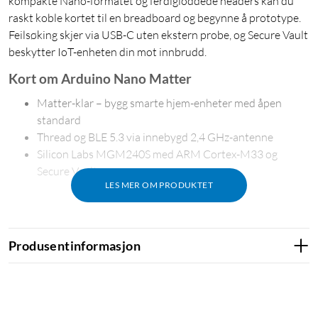
kompakte Nano-formatet og ferdigloddede headers kan du
raskt koble kortet til en breadboard og begynne å prototype.
Feilsøking skjer via USB-C uten ekstern probe, og Secure Vault
beskytter IoT-enheten din mot innbrudd.
Kort om Arduino Nano Matter
Matter-klar – bygg smarte hjem-enheter med åpen
standard
Thread og BLE 5.3 via innebygd 2,4 GHz-antenne
Silicon Labs MGM240S med ARM Cortex-M33 og
Secure Vault
LES MER OM PRODUKTET
Matter, Thread og Bluetooth i ett kort
Produsentinformasjon
Nano Matter støtter Matter, en av de mest brukte IoT-
standardene for smarte hjem. Gjennom Thread-protokollen
kommuniserer enheten direkte med andre Matter-enheter i et
mesh-nettverk, mens Bluetooth Low Energy 5.3 brukes til rask