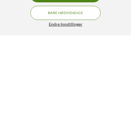
BARE NØDVENDIGE
Endre Innstillinger
Arduino Nano Matter utviklingskort
279,-
HENT
LEGG I HANDLEKURV
Lignende produkter