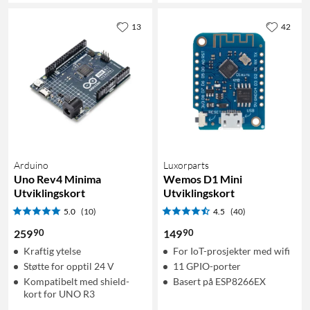
13
42
Arduino
Luxorparts
Uno Rev4 Minima
Wemos D1 Mini
Utviklingskort
Utviklingskort
5.0
(10)
4.5
(40)
90
90
259
149
Kraftig ytelse
For IoT-prosjekter med wifi
Støtte for opptil 24 V
11 GPIO-porter
Kompatibelt med shield-
Basert på ESP8266EX
kort for UNO R3