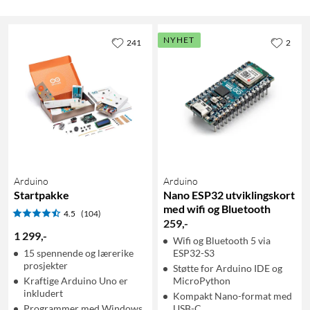
NYHET
241
2
Arduino
Arduino
Startpakke
Nano ESP32 utviklingskort
med wifi og Bluetooth
4.5
(104)
259
,
-
1 299
,
-
Wifi og Bluetooth 5 via
15 spennende og lærerike
ESP32-S3
prosjekter
Støtte for Arduino IDE og
Kraftige Arduino Uno er
MicroPython
inkludert
Kompakt Nano-format med
Programmer med Windows,
USB-C