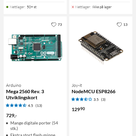
Nettlager
:
50+ st
Nettlager
:
Ikke på lager
73
13
Arduino
Joy-it
Mega 2560 Rev. 3
NodeMCU ESP8266
Utviklingskort
3.5
(3)
4.5
(13)
90
129
729
,
-
Mange digitale porter (54
stk.)
Ekstra stort flash-minne