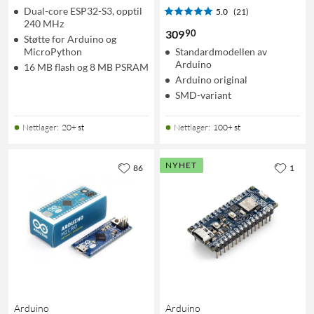
Dual-core ESP32-S3, opptil
5.0
(21)
240 MHz
90
309
Støtte for Arduino og
MicroPython
Standardmodellen av
Arduino
16 MB flash og 8 MB PSRAM
Arduino original
SMD-variant
Nettlager
:
20+ st
Nettlager
:
100+ st
NYHET
86
1
Arduino
Arduino