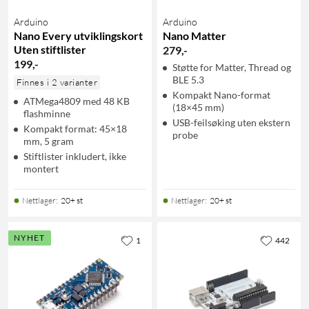
Arduino
Arduino
Nano Every utviklingskort
Nano Matter
Uten stiftlister
279
,
-
199
,
-
Støtte for Matter, Thread og
BLE 5.3
Finnes i 2 varianter
Kompakt Nano-format
ATMega4809 med 48 KB
(18×45 mm)
flashminne
USB-feilsøking uten ekstern
Kompakt format: 45×18
probe
mm, 5 gram
Stiftlister inkludert, ikke
montert
Nettlager
:
20+ st
Nettlager
:
20+ st
NYHET
1
442