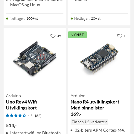
MacOS og Linux
Nettlager
:
100+ st
Nettlager
:
20+ st
NYHET
39
1
Arduino
Arduino
Uno Rev4 Wifi
Nano R4 utviklingskort
Utviklingskort
Med pinnelister
169
,
-
4.5
(62)
Finnes i 2 varianter
514
,
-
32-biters ARM Cortex-M4,
Integrert wifi- og Bluetooth-