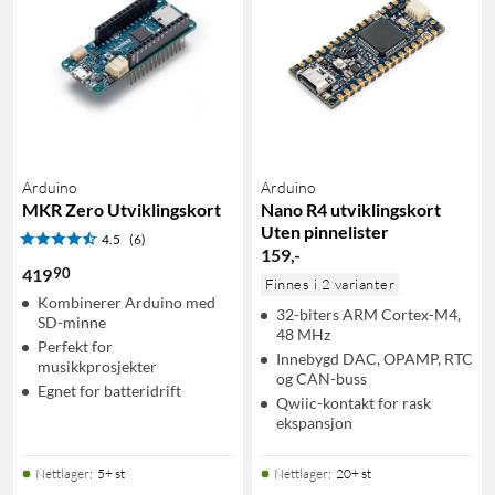
Arduino
Arduino
MKR Zero Utviklingskort
Nano R4 utviklingskort
Uten pinnelister
4.5
(6)
159
,
-
90
419
Finnes i 2 varianter
Kombinerer Arduino med
32-biters ARM Cortex-M4,
SD-minne
48 MHz
Perfekt for
Innebygd DAC, OPAMP, RTC
musikkprosjekter
og CAN-buss
Egnet for batteridrift
Qwiic-kontakt for rask
ekspansjon
Nettlager
:
5+ st
Nettlager
:
20+ st