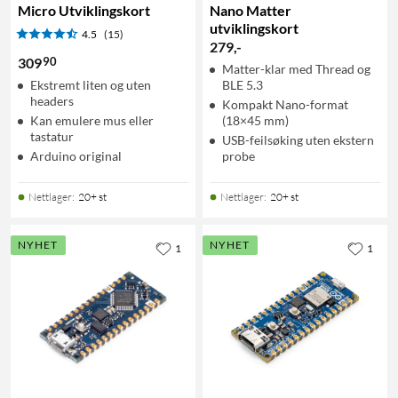
Micro Utviklingskort
Nano Matter
utviklingskort
4.5
(15)
279
,
-
90
309
Matter-klar med Thread og
Ekstremt liten og uten
BLE 5.3
headers
Kompakt Nano-format
Kan emulere mus eller
(18×45 mm)
tastatur
USB-feilsøking uten ekstern
Arduino original
probe
Nettlager
:
20+ st
Nettlager
:
20+ st
NYHET
NYHET
1
1