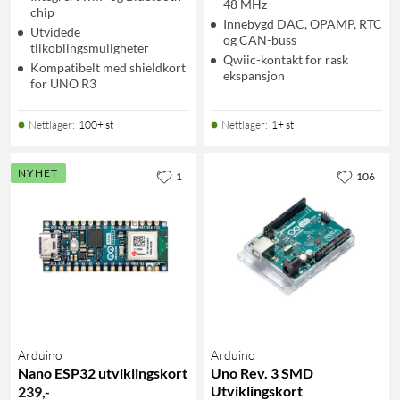
48 MHz
chip
Innebygd DAC, OPAMP, RTC
Utvidede
og CAN-buss
tilkoblingsmuligheter
Qwiic-kontakt for rask
Kompatibelt med shieldkort
ekspansjon
for UNO R3
Nettlager
:
100+ st
Nettlager
:
1+ st
NYHET
1
106
Arduino
Arduino
Nano ESP32 utviklingskort
Uno Rev. 3 SMD
Utviklingskort
239
,
-