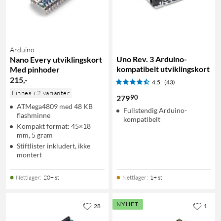
Arduino
Uno Rev. 3 Arduino-
Nano Every utviklingskort
kompatibelt utviklingskort
Med pinhoder
215
,
-
4.5
(43)
Finnes i 2 varianter
90
279
ATMega4809 med 48 KB
Fullstendig Arduino-
flashminne
kompatibelt
Kompakt format: 45×18
mm, 5 gram
Stiftlister inkludert, ikke
montert
Nettlager
:
20+ st
Nettlager
:
1+ st
NYHET
28
1