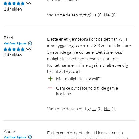
5/5
1 år siden
Var anmeldelsen nyttig?
Ja
(
0
)
Nei
(
0
)
Bård
Dette er et kjempebra kort da det har WiFi 
Verifisert kjøper
innebygget og ikke minst 3.3 volt ut ikke bare 
5/5
5v som de gamle kortene. Det åpner opp 
1 år siden
muligheter med mer sensorer enn før. 

Kortet har mer minne også, alt i alt et veldig 
bra utviklingskort. 
Mer muligheter og WiFi 
Ganske dyrt i forhold til de gamle 
kortene
Var anmeldelsen nyttig?
Ja
(
0
)
Nei
(
1
)
Anders
Datteren min kjøpte den til kjæresten sin, 
Verifisert kjøper