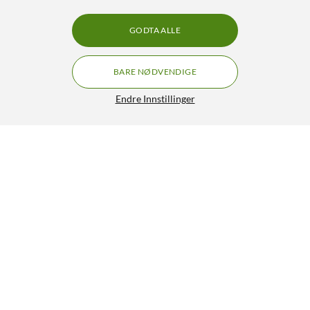
GODTA ALLE
BARE NØDVENDIGE
Endre Innstillinger
Arduino Uno Rev4 Wifi Utviklingskort
514,-
4.5/5
HENT
LEGG I HANDLEKURV