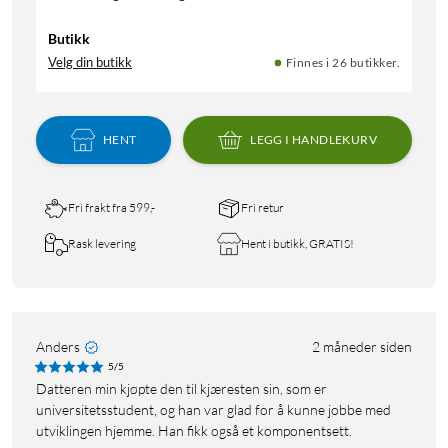
Butikk
Velg din butikk
Finnes i 26 butikker.
HENT
LEGG I HANDLEKURV
Fri frakt fra 599,-
Fri retur
Rask levering
Hent i butikk, GRATIS!
Anders
2 måneder siden
5/5
Datteren min kjøpte den til kjæresten sin, som er
universitetsstudent, og han var glad for å kunne jobbe med
utviklingen hjemme. Han fikk også et komponentsett.