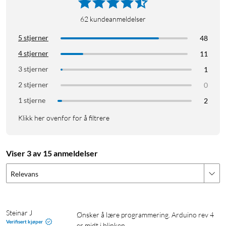
Spesifikasjoner
62
kundeanmeldelser
Modell: Arduino UNO R4 Wifi
Mikrokontroller: Renesas RA4M1 (ARM Cortex M4)
5 stjerner
48
Minne: 256 KB flash / 32 KB SRAM
4 stjerner
11
Strømtilførsel: 5 V
3 stjerner
1
Inngangsstrøm: 6–24 V
2 stjerner
0
Hastighet: 48 MHz
For fullstendige spesifikasjoner se datablad under Support.
1 stjerne
2
Klikk her ovenfor for å filtrere
Viser 3 av 15 anmeldelser
Relevans
Steinar J
Ønsker å lære programmering. Arduino rev 4 
Verifisert kjøper
er midt i blinken.