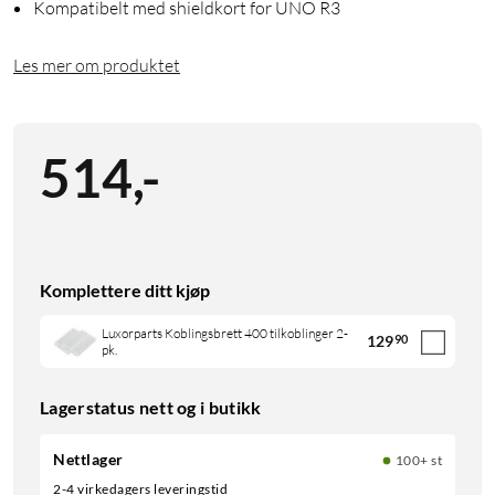
Kompatibelt med shieldkort for UNO R3
Les mer om produktet
514
,
-
Komplettere ditt kjøp
Luxorparts Koblingsbrett 400 tilkoblinger 2-
129
90
pk.
Lagerstatus nett og i butikk
Nettlager
100+ st
2-4 virkedagers leveringstid