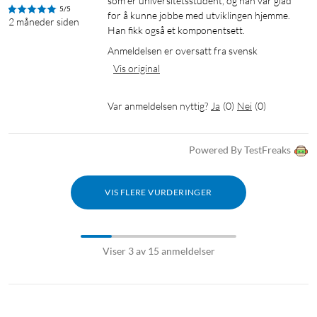
som er universitetsstudent, og han var glad 
5/5
for å kunne jobbe med utviklingen hjemme. 
2 måneder siden
Han fikk også et komponentsett.
Anmeldelsen er oversatt fra svensk
Vis original
Var anmeldelsen nyttig?
Ja
(
0
)
Nei
(
0
)
Powered By TestFreaks
VIS FLERE VURDERINGER
Viser 3 av 15 anmeldelser