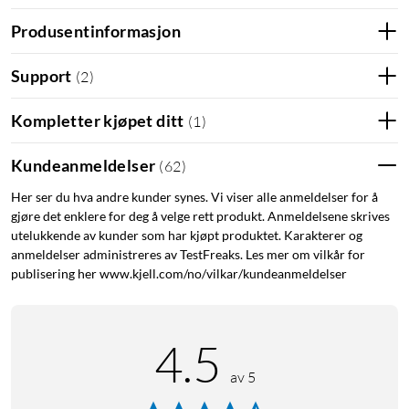
Produsentinformasjon
Support
(
2
)
Funksjoner
Mikrokontroller fra Renesas
Kompletter kjøpet ditt
(
1
)
Bakoverkompatibel med shield-kort for Arduino UNO
R3
Kundeanmeldelser
(
62
)
Støtte for opptil 24 V strømtilførsel med innebygd
beskyttelse mot kortslutning og overspenning
Her ser du hva andre kunder synes. Vi viser alle anmeldelser for å
gjøre det enklere for deg å velge rett produkt. Anmeldelsene skrives
Introduserer nyheter som 12-biters DAC, CAN-
utelukkende av kunder som har kjøpt produktet. Karakterer og
BUSS,OP AMP, 12x8 LED-matrise, QWIIC-tilkobling,
anmeldelser administreres av TestFreaks. Les mer om vilkår for
VRTC-pin for backup-batterier og en AV-pin
publisering her www.kjell.com/no/vilkar/kundeanmeldelser
4.5
av 5