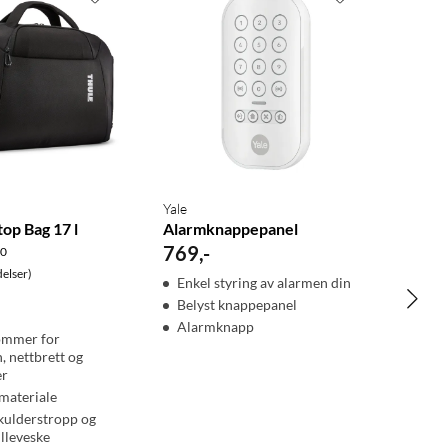
Yale
op Bag 17 l
Alarmknappepanel
769
,
-
.0
elser)
Enkel styring av alarmen din
Belyst knappepanel
Alarmknapp
ommer for
, nettbrett og
er
 materiale
kulderstropp og
ulleveske