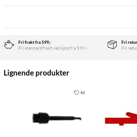
Fri frakt fra 599,-
Fri retu
Fri standardfrakt ved kjøp fra 599,-
Fri retu
Lignende produkter
42