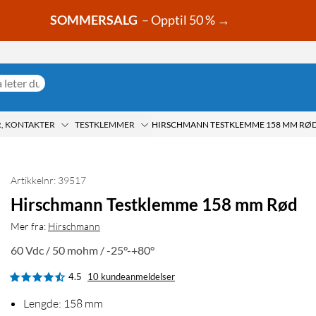
SOMMERSALG
– Opptil 50 % →
, KONTAKTER
TESTKLEMMER
HIRSCHMANN TESTKLEMME 158 MM RØ
Artikkelnr: 39517
Hirschmann Testklemme 158 mm Rød
Mer fra:
Hirschmann
60 Vdc / 50 mohm / -25°-+80°
4.5
10 kundeanmeldelser
Lengde: 158 mm