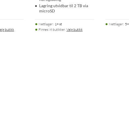
Lagring utvidbar til 2 TB via
microSD
Nettlager
:
1+ st
Nettlager
:
5+
elg butikk
Finnes i 6 butikker.
Velg butikk