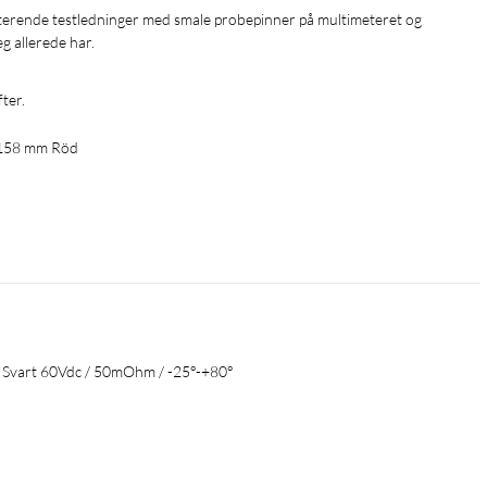
 allerede har.
fter.
 158 mm Röd
 Svart 60Vdc / 50mOhm / -25°-+80°