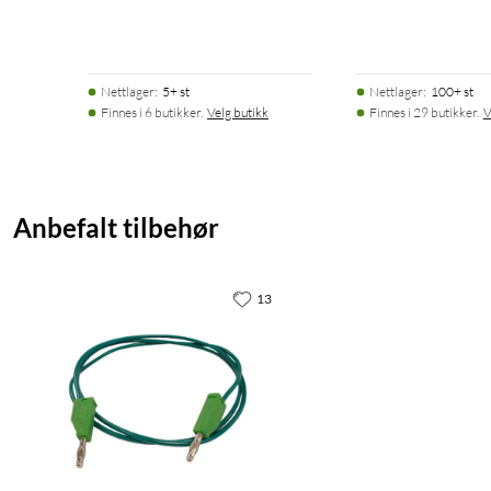
Nettlager
:
5+ st
Nettlager
:
100+ st
Finnes i 6 butikker.
Velg butikk
Finnes i 29 butikker.
V
Anbefalt tilbehør
13