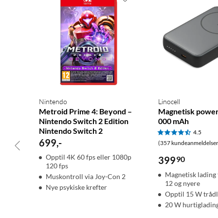
Nintendo
Linocell
Metroid Prime 4: Beyond –
Magnetisk powe
Nintendo Switch 2 Edition
000 mAh
Nintendo Switch 2
4.5
699
,
-
(357 kundeanmeldelser
Opptil 4K 60 fps eller 1080p
399
90
120 fps
Magnetisk lading
Muskontroll via Joy-Con 2
12 og nyere
Nye psykiske krefter
Opptil 15 W trådl
20 W hurtigladin