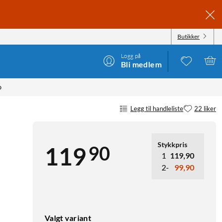
Butikker
Logg på
Bli medlem
D
Legg til handleliste
22 liker
Stykkpris
90
119
1
119,90
2-
99,90
Valgt variant