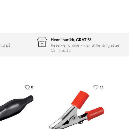
Hent i butikk, GRATIS!
tid på
Reserver online – klar til henting etter
15 minutter
8
11