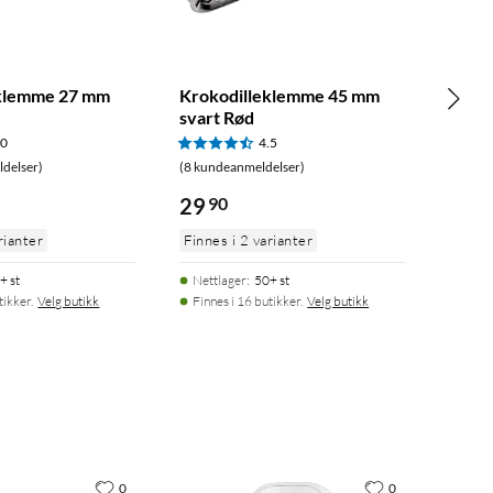
eklemme 27 mm
Krokodilleklemme 45 mm
svart Rød
.0
4.5
delser)
(8 kundeanmeldelser)
29
90
rianter
Finnes i 2 varianter
+ st
Nettlager
:
50+ st
tikker.
Velg butikk
Finnes i 16 butikker.
Velg butikk
0
0