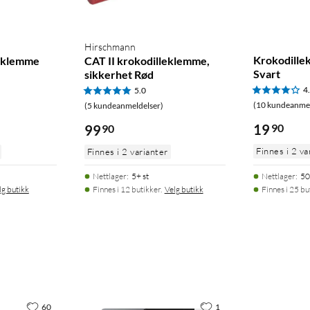
Hirschmann
Krokodill
leklemme
CAT II krokodilleklemme,
Svart
sikkerhet Rød
4
5.0
(10 kundeanmel
(5 kundeanmeldelser)
19
90
99
90
Finnes i 2 va
Finnes i 2 varianter
Nettlager
:
5+ st
Nettlager
:
50
lg butikk
Finnes i 12 butikker.
Velg butikk
Finnes i 25 bu
60
1