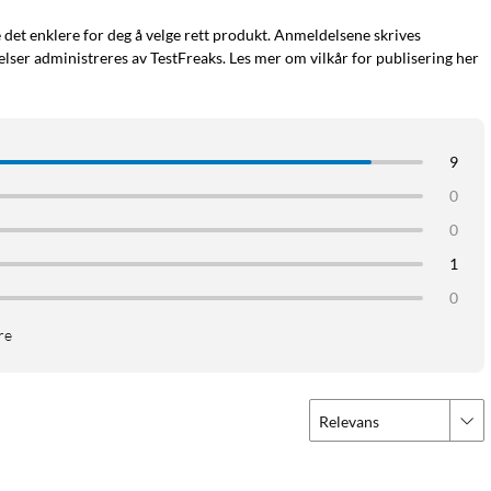
e det enklere for deg å velge rett produkt. Anmeldelsene skrives
ser administreres av TestFreaks. Les mer om vilkår for publisering her
9
0
0
1
0
re
Relevans