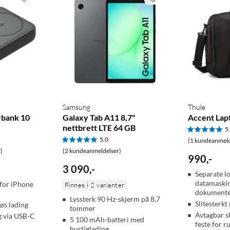
Samsung
Thule
rbank 10
Galaxy Tab A11 8,7"
Accent Lapt
nettbrett LTE 64 GB
5
5.0
(1 kundeanmeld
)
(2 kundeanmeldelser)
990
,
-
3 090
,
-
Separate l
datamaskin
 for iPhone
Finnes i 2 varianter
dokument
Lyssterk 90 Hz-skjerm på 8,7
Slitesterkt
øs lading
tommer
Avtagbar s
g via USB-C
5 100 mAh-batteri med
feste for r
hurtiglading