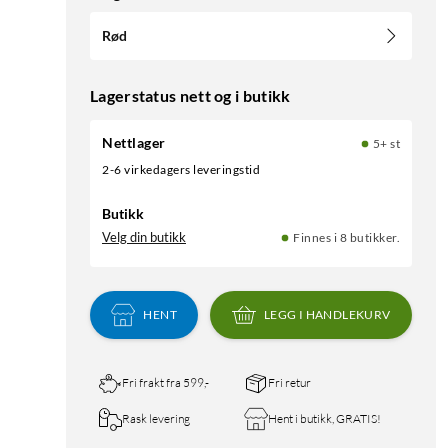
Rød
Lagerstatus nett og i butikk
Nettlager
5+ st
2-6 virkedagers leveringstid
Butikk
Velg din butikk
Finnes i 8 butikker.
HENT
LEGG I HANDLEKURV
Fri frakt fra 599,-
Fri retur
Rask levering
Hent i butikk, GRATIS!