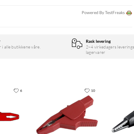
Powered By TestFreaks
r
Rask levering
r i alle butikkene våre.
2–4 virkedagers leverings
lagervarer
6
10