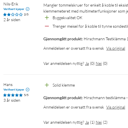
Nils-Erik
Mangler tommelskruer for enkelt å koble til eksisterende testledninger med smale probepinner på multimeteret og 
Verifisert kjøper
klemmemeteret med multimeterfunksjoner som jeg
2/5
Byggekvalitet OK
2 år siden
Trenger meisel for å koble til tynne sondesti
Gjennomgått produkt:
Hirschmann Testklämma
Anmeldelsen er oversatt fra svensk
Vis original
Var anmeldelsen nyttig?
Ja
(
0
)
Nei
(
0
)
Hans
Solid klemme
Verifisert kjøper
5/5
Gjennomgått produkt:
Hirschmann testklämma -
3 år siden
Anmeldelsen er oversatt fra svensk
Vis original
Var anmeldelsen nyttig?
Ja
(
1
)
Nei
(
2
)