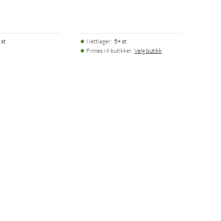
 st
Nettlager
:
5+ st
Finnes i 6 butikker.
Velg butikk