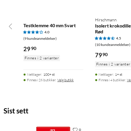
Hirschmann
Testklemme 40 mm Svart
Isolert krokodil
Rød
4.0
4.5
(9 kundeanmeldelser)
(10 kundeanmeldelser)
29
90
79
90
Finnes i 2 varianter
Finnes i 2 varianter
Nettlager
:
100+ st
Nettlager
:
1+ st
Finnes i 26 butikker.
Velg butikk
Finnes i 4 butikker.
Ve
Sist sett
0