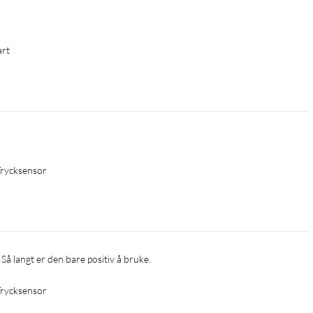
art
 Trycksensor
Så langt er den bare positiv å bruke.
 Trycksensor