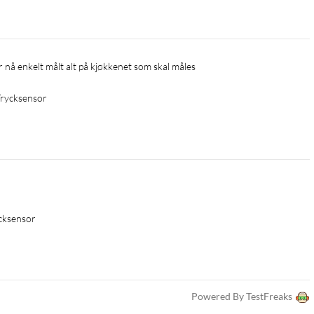
r nå enkelt målt alt på kjøkkenet som skal måles
 Trycksensor
ycksensor
Powered By TestFreaks