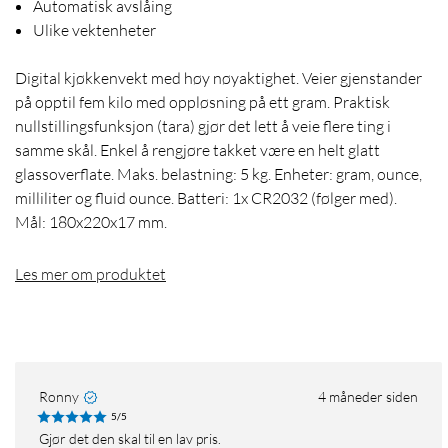
Automatisk avslåing
Ulike vektenheter
Digital kjøkkenvekt med høy nøyaktighet. Veier gjenstander
på opptil fem kilo med oppløsning på ett gram. Praktisk
nullstillingsfunksjon (tara) gjør det lett å veie flere ting i
samme skål. Enkel å rengjøre takket være en helt glatt
glassoverflate. Maks. belastning: 5 kg. Enheter: gram, ounce,
milliliter og fluid ounce. Batteri: 1x CR2032 (følger med).
Mål: 180x220x17 mm.
Les mer om produktet
Ronny
4 måneder siden
5/5
Gjør det den skal til en lav pris.