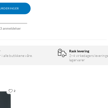
VURDERINGER
53 anmeldelser
r
Rask levering
r i alle butikkene våre.
2–4 virkedagers leverings
lagervarer
2