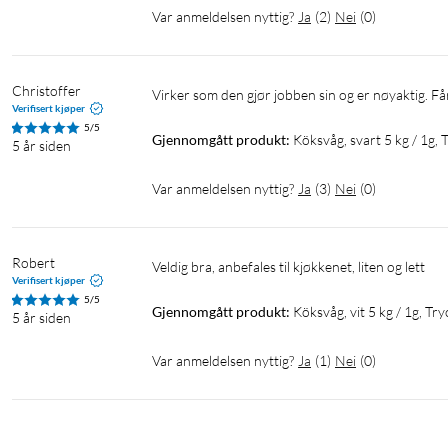
Var anmeldelsen nyttig?
Ja
(
2
)
Nei
(
0
)
Christoffer
Virker som den gjør jobben sin og er nøyaktig. Få
Verifisert kjøper
5/5
Gjennomgått produkt:
Köksvåg, svart 5 kg / 1g,
5 år siden
Var anmeldelsen nyttig?
Ja
(
3
)
Nei
(
0
)
Robert
veldig bra, anbefales til kjøkkenet, liten og lett
Verifisert kjøper
5/5
Gjennomgått produkt:
Köksvåg, vit 5 kg / 1g, Tr
5 år siden
Var anmeldelsen nyttig?
Ja
(
1
)
Nei
(
0
)