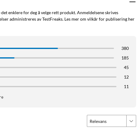
e det enklere for deg å velge rett produkt. Anmeldelsene skrives
ser administreres av TestFreaks. Les mer om vilkår for publisering her
380
185
45
12
11
re
Relevans