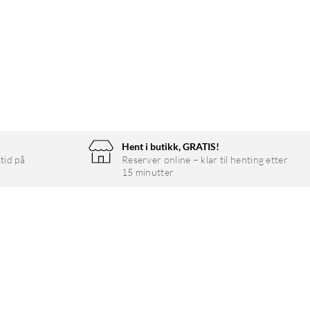
Hent i butikk, GRATIS!
tid på
Reserver online – klar til henting etter
15 minutter