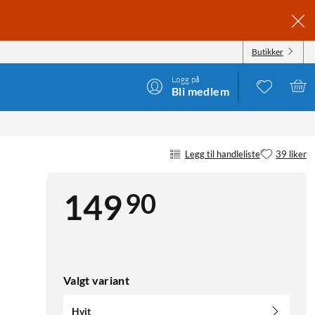
Butikker
Logg på
Bli medlem
Legg til handleliste
39 liker
90
149
Valgt variant
Hvit