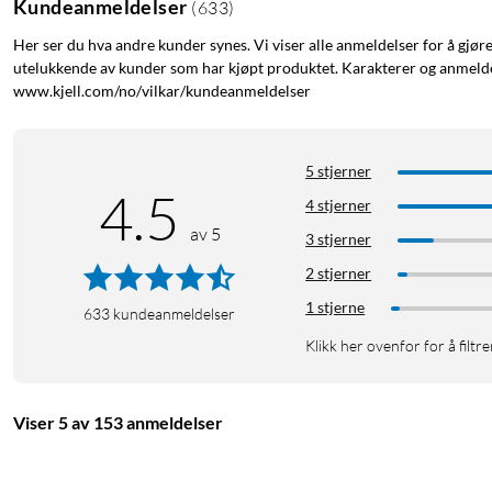
Kundeanmeldelser
(
633
)
Her ser du hva andre kunder synes. Vi viser alle anmeldelser for å gjør
utelukkende av kunder som har kjøpt produktet. Karakterer og anmeldel
www.kjell.com/no/vilkar/kundeanmeldelser
5 stjerner
4.5
4 stjerner
av 5
3 stjerner
2 stjerner
1 stjerne
633
kundeanmeldelser
Klikk her ovenfor for å filtre
Viser 5 av 153 anmeldelser