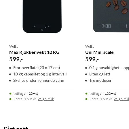
Wilfa
Wilfa
Max Kjøkkenvekt 10 KG
Uni Mini scale
599
,
-
599
,
-
Stor overflate (23 x 17 cm)
0,1 g nøyaktighet – op
10 kg kapasitet og 1 g intervall
Liten og lett
Skylles under rennende vann
Tre moduser
Nettlager
:
20+ st
Nettlager
:
100+ st
Finnes i 1 butikk.
Velg butikk
Finnes i 1 butikk.
Velg butik