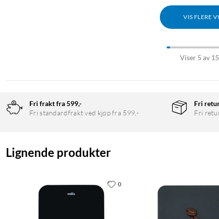
VIS FLERE 
Viser 5 av 1
Fri frakt fra 599,-
Fri retu
Fri standardfrakt ved kjøp fra 599,-
Fri retu
Lignende produkter
0