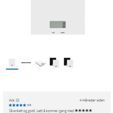
Ack
4 måneder siden
5/5
Så enkelt og godt. Lett å komme i gang med 🌟🌟🌟🌟🌟