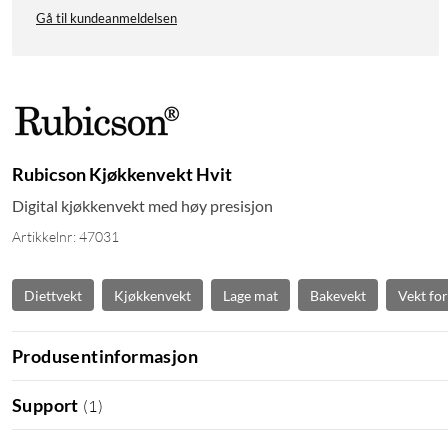
Gå til kundeanmeldelsen
Rubicson Kjøkkenvekt Hvit
Digital kjøkkenvekt med høy presisjon
Artikkelnr: 47031
Diettvekt
Kjøkkenvekt
Lage mat
Bakevekt
Vekt fo
Produsentinformasjon
Support
(
1
)