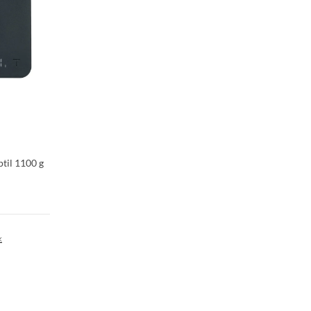
ptil 1100 g
k