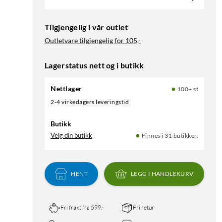
Tilgjengelig i vår outlet
Outletvare tilgjengelig for
105,-
Lagerstatus nett og i butikk
Nettlager
100+ st
2-4 virkedagers leveringstid
Butikk
Velg din butikk
Finnes i 31 butikker.
HENT
LEGG I HANDLEKURV
Fri frakt fra 599,-
Fri retur