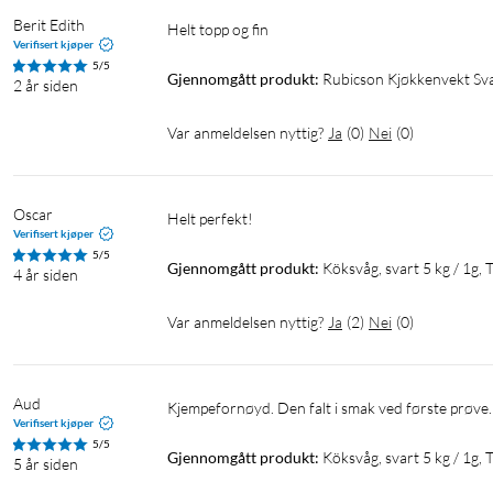
Berit Edith 
Helt topp og fin
Verifisert kjøper
5/5
Gjennomgått produkt:
Rubicson Kjøkkenvekt Sv
2 år siden
Var anmeldelsen nyttig?
Ja
(
0
)
Nei
(
0
)
Oscar 
Verifisert kjøper
5/5
Gjennomgått produkt:
Köksvåg, svart 5 kg / 1g,
4 år siden
Var anmeldelsen nyttig?
Ja
(
2
)
Nei
(
0
)
Aud
Kjempefornøyd. Den falt i smak ved første prøve. 
Verifisert kjøper
5/5
Gjennomgått produkt:
Köksvåg, svart 5 kg / 1g,
5 år siden