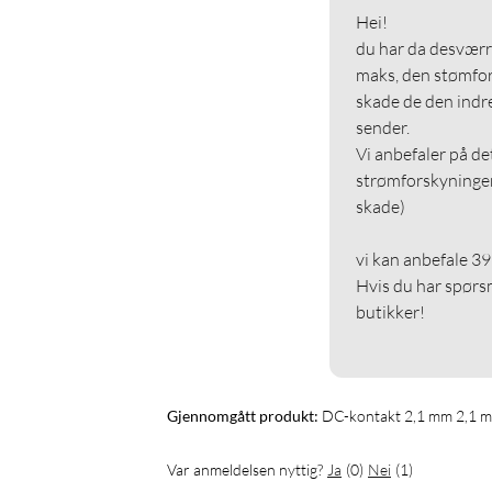
Hei!

du har da desværre
maks, den stømfor
skade de den indre
sender.

Vi anbefaler på de
strømforskyningen 
skade)

vi kan anbefale 39
Hvis du har spørsm
butikker!

Gjennomgått produkt:
DC-kontakt 2,1 mm 2,1 
Var anmeldelsen nyttig?
Ja
(
0
)
Nei
(
1
)