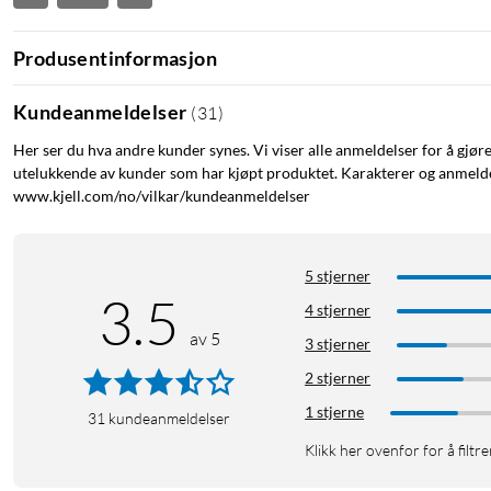
Produsentinformasjon
Kundeanmeldelser
(
31
)
Her ser du hva andre kunder synes. Vi viser alle anmeldelser for å gjør
utelukkende av kunder som har kjøpt produktet. Karakterer og anmeldel
www.kjell.com/no/vilkar/kundeanmeldelser
5 stjerner
3.5
4 stjerner
av 5
3 stjerner
2 stjerner
1 stjerne
31
kundeanmeldelser
Klikk her ovenfor for å filtre