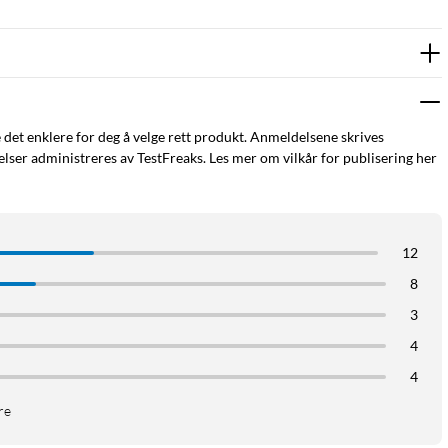
e det enklere for deg å velge rett produkt. Anmeldelsene skrives
ser administreres av TestFreaks. Les mer om vilkår for publisering her
12
8
3
4
4
re