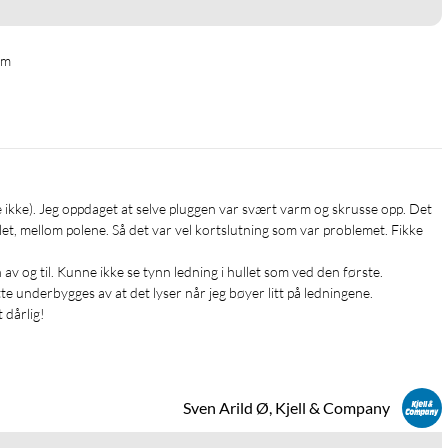
mm
ste ikke). Jeg oppdaget at selve pluggen var svært varm og skrusse opp. Det 
let, mellom polene. Så det var vel kortslutning som var problemet. Fikke 
v og til. Kunne ikke se tynn ledning i hullet som ved den første. 
 underbygges av at det lyser når jeg bøyer litt på ledningene. 

 dårlig!
Sven Arild Ø, Kjell & Company