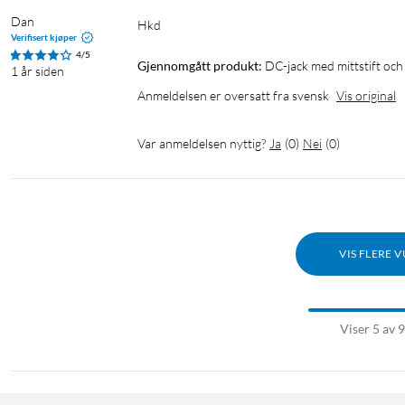
Dan
hkd
Verifisert kjøper
4/5
Gjennomgått produkt:
DC-jack med mittstift och
1 år siden
Anmeldelsen er oversatt fra svensk
Vis original
Var anmeldelsen nyttig?
Ja
(
0
)
Nei
(
0
)
VIS FLERE 
Viser 5 av 