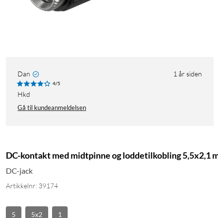
Dan
1 år siden
4/5
hkd
Gå til kundeanmeldelsen
DC-kontakt med midtpinne og loddetilkobling 5,5x2,1
DC-jack
Artikkelnr: 39174
5
5x2
1