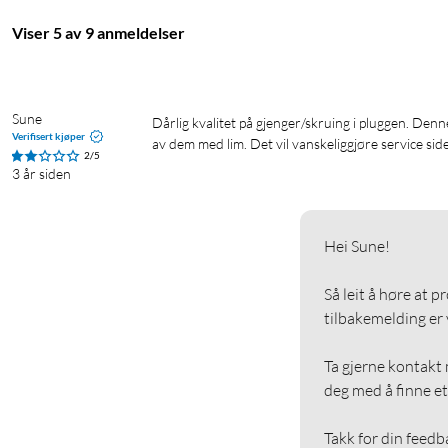
Viser 5 av 9 anmeldelser
Sune
Dårlig kvalitet på gjenger/skruing i pluggen. Denne holder ikke lenge. Man kan bare dra det fra hverandre. Måtte sikre flere 
Verifisert kjøper
av dem med lim. Det vil vanskeliggjøre service side
2/5
3 år siden
Hei Sune!

Så leit å høre at p
tilbakemelding er vi
Ta gjerne kontakt m
deg med å finne et 
Takk for din feedb