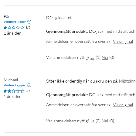
Pär
Dårlig kvalitet 
Verifisert kjøper
1/5
Gjennomgått produkt:
DC-jack med mittstift och
1 år siden
Anmeldelsen er oversatt fra svensk
Vis original
Var anmeldelsen nyttig?
Ja
(
1
)
Nei
(
0
)
Michael
Sitter ikke ordentlig når du skru den på. Midtpin
Verifisert kjøper
2/5
Gjennomgått produkt:
DC-jack med mittstift och
1 år siden
Anmeldelsen er oversatt fra svensk
Vis original
Var anmeldelsen nyttig?
Ja
(
0
)
Nei
(
0
)