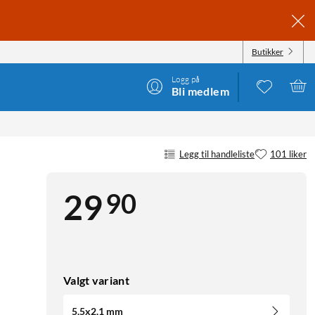
Butikker
Logg på
Bli medlem
Legg til handleliste
101 liker
90
29
Valgt variant
5,5x2,1 mm