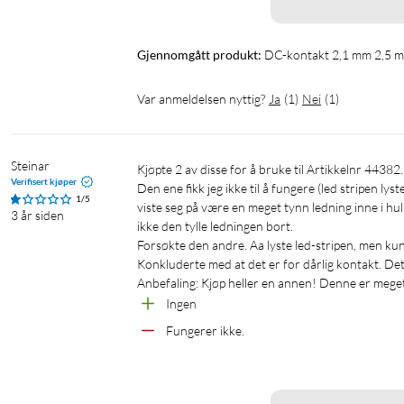
Gjennomgått produkt:
DC-kontakt 2,1 mm 2,5 
Var anmeldelsen nyttig?
Ja
(
1
)
Nei
(
1
)
Steinar
Kjøpte 2 av disse for å bruke til Artikkelnr 44382. 

Verifisert kjøper
Den ene fikk jeg ikke til å fungere (led stripen ly
1/5
viste seg på være en meget tynn ledning inne i hul
3 år siden
ikke den tylle ledningen bort.

Forsøkte den andre. Aa lyste led-stripen, men kun a
Konkluderte med at det er for dårlig kontakt. Dette
Anbefaling: Kjøp heller en annen! Denne er meget
Ingen
Fungerer ikke.