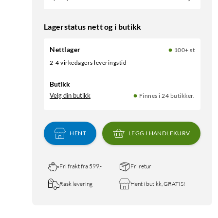
Lagerstatus nett og i butikk
Nettlager
100+ st
2-4 virkedagers leveringstid
Butikk
Velg din butikk
Finnes i 24 butikker.
HENT
LEGG I HANDLEKURV
Fri frakt fra 599,-
Fri retur
Rask levering
Hent i butikk, GRATIS!