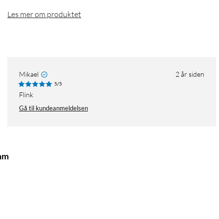
Les mer om produktet
Mikael
2 år siden
5/5
Flink
Gå til kundeanmeldelsen
 mm