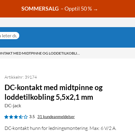
SOMMERSALG
– Opptil 50 % →
DC-KONTAKT MED MIDTPINNE OG LODDETILKOBLING 5,5X2,1 MM
Artikkelnr: 39174
DC-kontakt med midtpinne og
loddetilkobling 5,5x2,1 mm
DC-jack
3.5
31 kundeanmeldelser
DC-kontakt hunn for ledningsmontering. Max: 6 V/2 A.