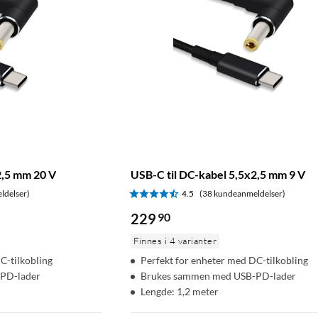
2,5 mm 20 V
USB-C til DC-kabel 5,5x2,5 mm 9 V
ldelser)
4.5
(38 kundeanmeldelser)
229
90
Finnes i 4 varianter
C-tilkobling
Perfekt for enheter med DC-tilkobling
PD-lader
Brukes sammen med USB-PD-lader
Lengde: 1,2 meter