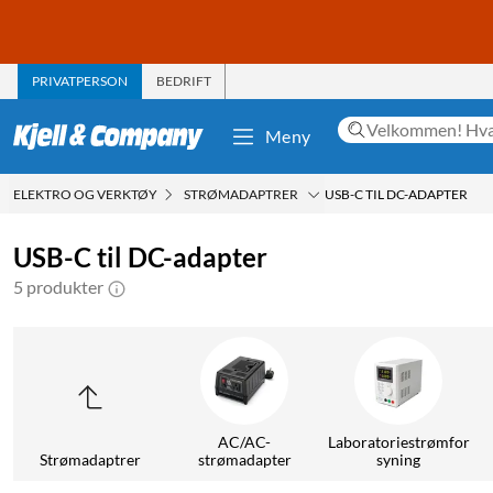
PRIVATPERSON
BEDRIFT
Meny
ELEKTRO OG VERKTØY
STRØMADAPTRER
USB-C TIL DC-ADAPTER
USB-C til DC-adapter
5 produkter
AC/AC-
Laboratoriestrømfor
Strømadaptrer
strømadapter
syning