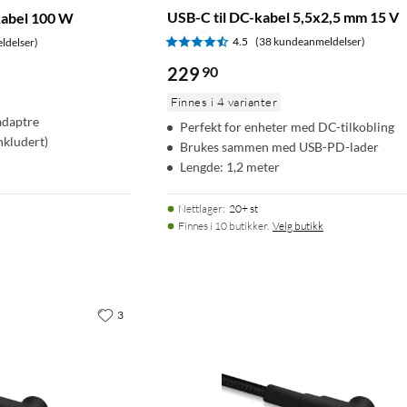
USB-C til DC-kabel 5,5x2,5 mm 15 V
kabel 100 W
4.5
(38 kundeanmeldelser)
ldelser)
229
90
Finnes i 4 varianter
adaptre
Perfekt for enheter med DC-tilkobling
nkludert)
Brukes sammen med USB-PD-lader
Lengde: 1,2 meter
Nettlager
:
20+ st
Finnes i 10 butikker.
Velg butikk
3