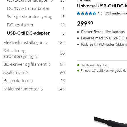
15
Universal USB-C til DC-
DC/DC-strømadapter
1
4.5
(72 kundeanme
Svitsjet strømforsyning
5
299
90
DC-kontakter
23
Passer flere ulike laptops
USB-C til DC-adapter
5
Leveres med 19 ulike DC-
Elektrisk install
asjon
132
Kobles til PD-lader (ikke i
Solceller og
50
strømfors
yning
3D-skriver og fil
ament
84
Nettlager
:
100+ st
Finnes i 17 butikker.
Velg butikk
Svak
strøm
60
Batteril
adere
26
Måleinstrum
enter
146