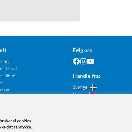
elt
Følg oss
guiden
jetilbud
Handle fra:
mstilbud
er
Sverige
erker
Norge
bruker vi cookies
kke ditt samtykke.