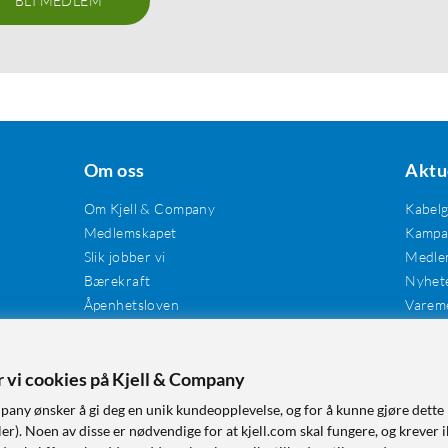
BLI MEDLEM
Om oss
Aktu
Om Kjell & Company
Kabel
Medlemskapet
Kampan
Slik jobber vi
Medle
Bærekraft
Nyhet
Åpenhetsloven
Varem
Karriere
Våre butikker
Tilgjengelighet
er vi cookies på Kjell & Company
pany ønsker å gi deg en unik kundeopplevelse, og for å kunne gjøre dette 
r). Noen av disse er nødvendige for at kjell.com skal fungere, og krever i