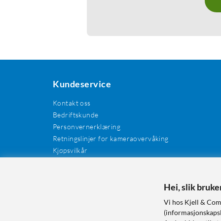
Kundeservice
Kontakt oss
Bedriftskunde
Personvernerklæring
Retningslinjer for kameraovervåking
Kjøpsvilkår
EE-avfall
Cookies / informasjonskapsler
Kundeanmeldelser
Hei, slik bruk
Manualer og drivere
Vi hos Kjell & Com
Retur og reklamasjon
(informasjonskapsle