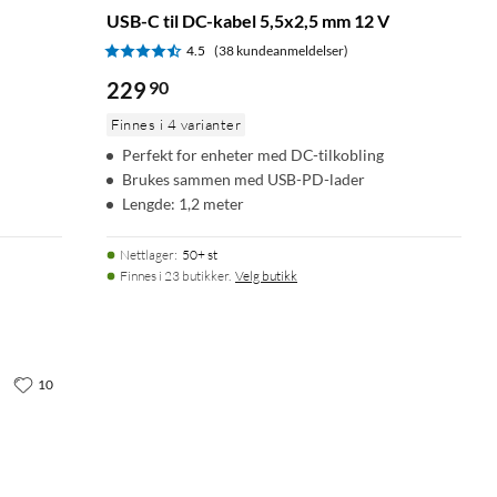
USB-C til DC-kabel 5,5x2,5 mm 12 V
4.5
(38 kundeanmeldelser)
229
90
Finnes i 4 varianter
Perfekt for enheter med DC-tilkobling
Brukes sammen med USB-PD-lader
Lengde: 1,2 meter
Nettlager
:
50+ st
Finnes i 23 butikker.
Velg butikk
10