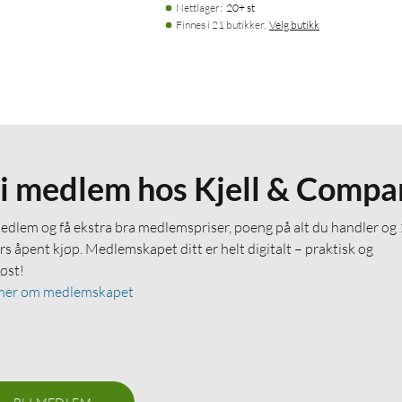
Nettlager
:
20+ st
Finnes i 21 butikker.
Velg butikk
li medlem hos Kjell & Compa
medlem og få ekstra bra medlemspriser, poeng på alt du handler og
rs åpent kjøp. Medlemskapet ditt er helt digitalt – praktisk og
løst!
mer om medlemskapet