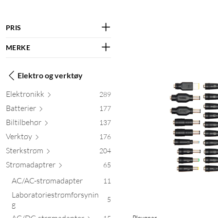
PRIS
MERKE
Elektro og verktøy
Elektr
onikk
289
Batt
erier
177
Biltil
behør
137
Verktøy
176
Sterk
strøm
204
Strømada
ptrer
65
AC/AC-strømadapter
11
Laboratoriestrømforsynin
5
g
AC/DC-strømad
apter
Plexgear