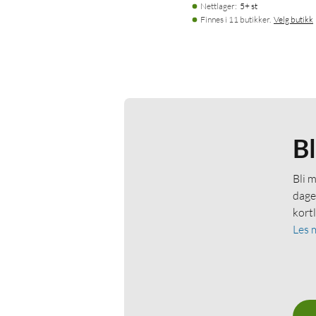
Nettlager
:
5+ st
Finnes i 11 butikker.
Velg butikk
B
Bli 
dage
kort
Les 