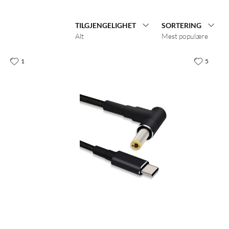
TILGJENGELIGHET
SORTERING
Alt
Mest populære
1
5