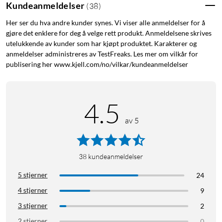
Kundeanmeldelser
(
38
)
Her ser du hva andre kunder synes. Vi viser alle anmeldelser for å
gjøre det enklere for deg å velge rett produkt. Anmeldelsene skrives
utelukkende av kunder som har kjøpt produktet. Karakterer og
anmeldelser administreres av TestFreaks. Les mer om vilkår for
publisering her www.kjell.com/no/vilkar/kundeanmeldelser
Valg av USB PD-lader
Alle USB PD-ladere har et tekstfelt som forteller hva laderen
kan levere ut i form av spenning (V) og strøm (A). Det står også
4.5
vanligvis i produktbeskrivelser, på forpakningen eller i
av 5
manualen. På bildeeksemplet ser vi at vår eksempellader kan
levere følgende:
38
kundeanmeldelser
5 V / 3 A
9 V / 3 A
5 stjerner
24
12 V / 3 A
4 stjerner
9
15 V / 3 A
3 stjerner
20 V / 3,25 A
2
2 stjerner
0