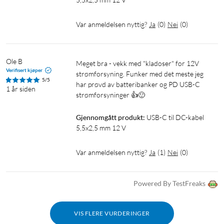
Var anmeldelsen nyttig?
Ja
(
0
)
Nei
(
0
)
Ole B
Meget bra - vekk med "kladoser" for 12V 
Verifisert kjøper
strømforsyning. Funker med det meste jeg 
5/5
har prøvd av batteribanker og PD USB-C 
1 år siden
strømforsyninger 👍🙂
Gjennomgått produkt:
USB-C til DC-kabel 
5,5x2,5 mm 12 V
Var anmeldelsen nyttig?
Ja
(
1
)
Nei
(
0
)
Powered By TestFreaks
VIS FLERE VURDERINGER