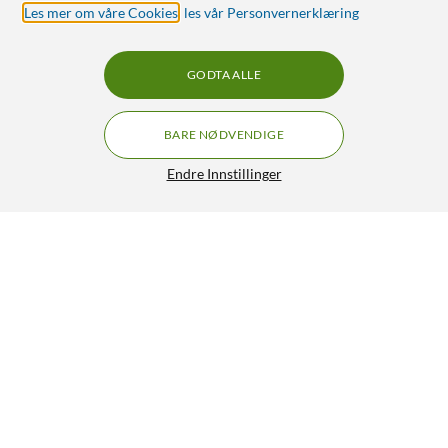
Les mer om våre Cookies
,
les vår Personvernerklæring
GODTA ALLE
BARE NØDVENDIGE
Endre Innstillinger
USB-C til DC-kabel 5,5x2,5 mm 12 V
229,90
4.5/5
HENT
LEGG I HANDLEKURV