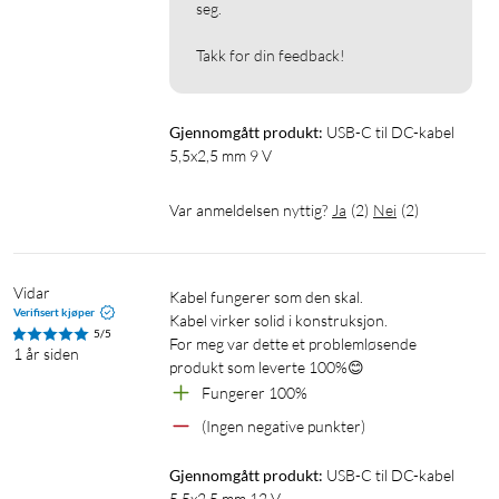
seg.

Takk for din feedback!
Gjennomgått produkt:
USB-C til DC-kabel 
5,5x2,5 mm 9 V
Var anmeldelsen nyttig?
Ja
(
2
)
Nei
(
2
)
Vidar
Kabel fungerer som den skal.

Verifisert kjøper
Kabel virker solid i konstruksjon.

5/5
For meg var dette et problemløsende 
1 år siden
produkt som leverte 100%😊
Fungerer 100%
(Ingen negative punkter)
Gjennomgått produkt:
USB-C til DC-kabel 
5,5x2,5 mm 12 V