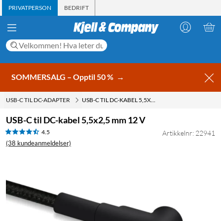
PRIVATPERSON
BEDRIFT
SOMMERSALG – Opptil 50 %
→
USB-C TIL DC-ADAPTER
USB-C TIL DC-KABEL 5,5X2,5 MM 12 V
USB-C til DC-kabel 5,5x2,5 mm 12 V
4.5
Artikkelnr: 22941
(38 kundeanmeldelser)