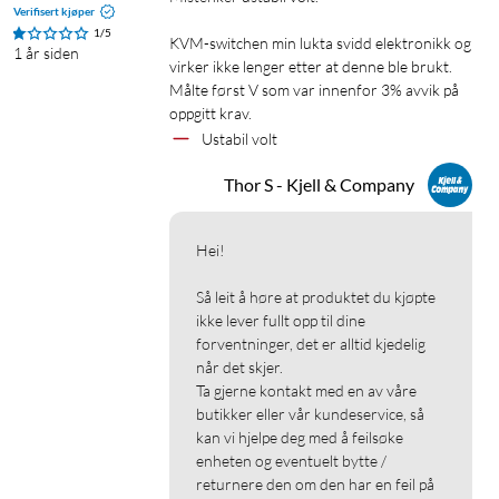
Verifisert kjøper
1/5
KVM-switchen min lukta svidd elektronikk og 
1 år siden
virker ikke lenger etter at denne ble brukt. 
Målte først V som var innenfor 3% avvik på 
oppgitt krav.
Ustabil volt
Thor S - Kjell & Company
Hei!

Så leit å høre at produktet du kjøpte 
ikke lever fullt opp til dine 
forventninger, det er alltid kjedelig 
når det skjer.

Ta gjerne kontakt med en av våre 
butikker eller vår kundeservice, så 
kan vi hjelpe deg med å feilsøke 
enheten og eventuelt bytte / 
returnere den om den har en feil på 