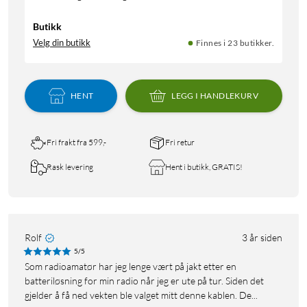
Butikk
Velg din butikk
Finnes i 23 butikker.
HENT
LEGG I HANDLEKURV
Fri frakt fra 599,-
Fri retur
Rask levering
Hent i butikk, GRATIS!
Rolf
3 år siden
5/5
Som radioamatør har jeg lenge vært på jakt etter en
batteriløsning for min radio når jeg er ute på tur. Siden det
gjelder å få ned vekten ble valget mitt denne kablen. De...