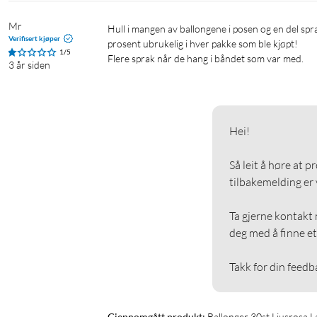
Mr
Hull i mangen av ballongene i posen og en del sprakk når de ble blåst opp. Kjekt når de smeller over ansiktet.  Godt over 50 
Verifisert kjøper
prosent ubrukelig i hver pakke som ble kjøpt!

1/5
Flere sprak når de hang i båndet som var med.
3 år siden
Hei!

Så leit å høre at p
tilbakemelding er vi
Ta gjerne kontakt m
deg med å finne et 
Takk for din feedb
Gjennomgått produkt:
Ballonger 30st Ljusrosa L