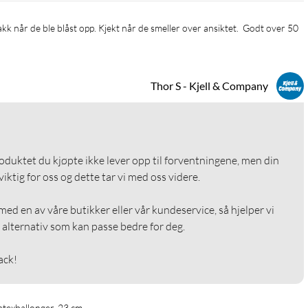
Thor S - Kjell & Company
roduktet du kjøpte ikke lever opp til forventningene, men din 
ktig for oss og dette tar vi med oss videre.

ed en av våre butikker eller vår kundeservice, så hjelper vi 
alternativ som kan passe bedre for deg.

ack!
atexballonger, 23 cm