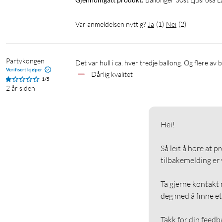
Var anmeldelsen nyttig?
Ja
(
1
)
Nei
(
2
)
Partykongen
Det var hull i ca. hver tredje ballong. Og flere a
Verifisert kjøper
Dårlig kvalitet
1/5
2 år siden
Hei!

Så leit å høre at p
tilbakemelding er vi
Ta gjerne kontakt m
deg med å finne et 
Takk for din feedb