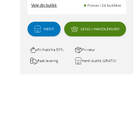
Velg din butikk
Finnes i 26 butikker.
HENT
LEGG I HANDLEKURV
Fri frakt fra 599,-
Fri retur
Rask levering
Hent i butikk, GRATIS!