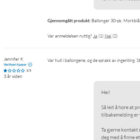
Gjennomgått produkt:
Ballonger 30-pk. Mørkblå
Var anmeldelsen nyttig?
Ja
(
1
)
Nei
(
2
)
Jennifer K
Var hull i ballongene, og de sprakk av ingenting. 
Verifisert kjøper
1/5
3 år siden
Hei!

Så leit å høre at p
tilbakemelding er vi
Ta gjerne kontakt m
deg med å finne et 