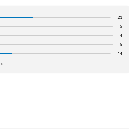
21
5
4
5
14
re