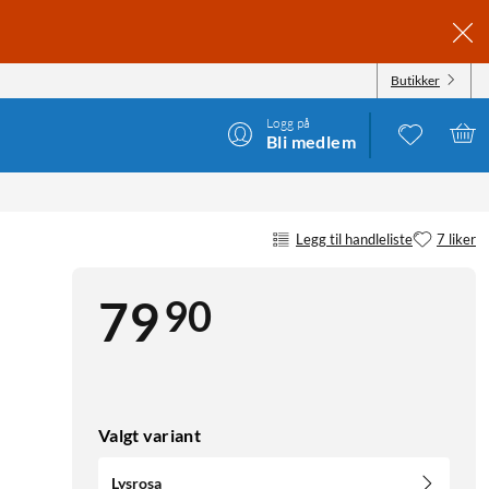
Butikker
Logg på
Bli medlem
Legg til handleliste
7 liker
90
79
Valgt variant
Lysrosa