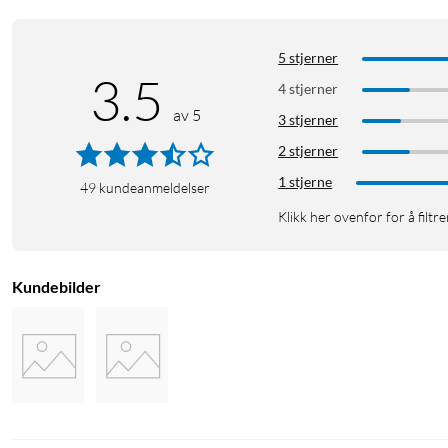
5 stjerner
3.5
4 stjerner
av 5
3 stjerner
2 stjerner
1 stjerne
49
kundeanmeldelser
Klikk her ovenfor for å filtre
Kundebilder