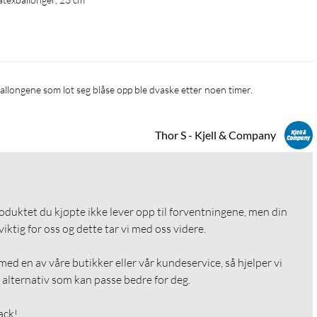
v ballongene som lot seg blåse opp ble dvaske etter noen timer. 
Thor S - Kjell & Company
roduktet du kjøpte ikke lever opp til forventningene, men din 
ktig for oss og dette tar vi med oss videre.

ed en av våre butikker eller vår kundeservice, så hjelper vi 
alternativ som kan passe bedre for deg.

ack!