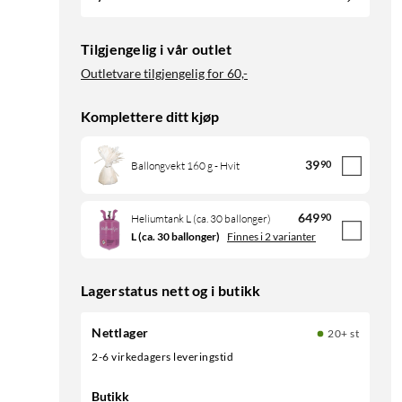
Tilgjengelig i vår outlet
Outletvare tilgjengelig for
60,-
Komplettere ditt kjøp
39
90
Ballongvekt 160 g - Hvit
649
90
Heliumtank L (ca. 30 ballonger)
L (ca. 30 ballonger)
Finnes i 2 varianter
Lagerstatus nett og i butikk
Nettlager
20+ st
2-6 virkedagers leveringstid
Butikk