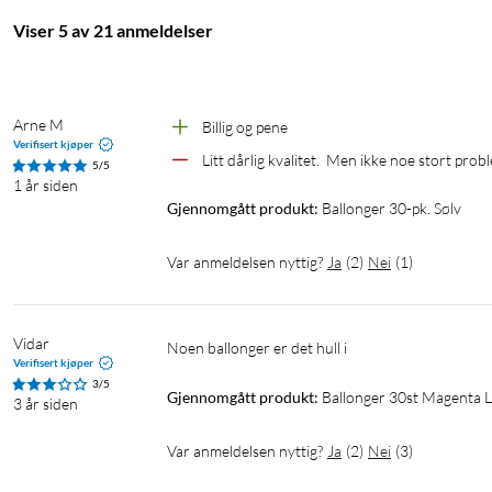
Viser 5 av 21 anmeldelser
Arne M
Billig og pene
Verifisert kjøper
Litt dårlig kvalitet.  Men ikke noe stort prob
5/5
1 år siden
Gjennomgått produkt:
Ballonger 30-pk. Sølv
Var anmeldelsen nyttig?
Ja
(
2
)
Nei
(
1
)
Vidar
Noen ballonger er det hull i
Verifisert kjøper
3/5
Gjennomgått produkt:
Ballonger 30st Magenta L
3 år siden
Var anmeldelsen nyttig?
Ja
(
2
)
Nei
(
3
)