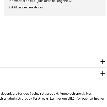
Kommer alltid til å kjøpe disse ballongene. Sl...
Gå til kundeanmeldelsen
e det enklere for deg å velge rett produkt. Anmeldelsene skrives
ser administreres av TestFreaks. Les mer om vilkår for publisering her