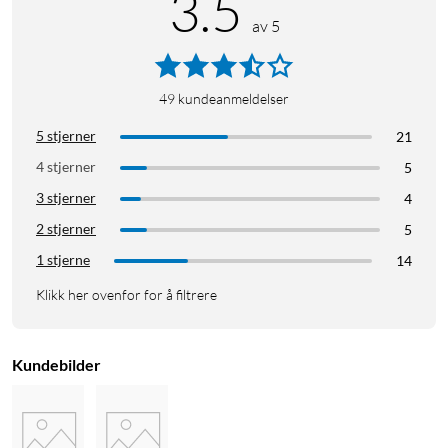
3.5
av 5
49
kundeanmeldelser
5 stjerner
21
4 stjerner
5
3 stjerner
4
2 stjerner
5
1 stjerne
14
Klikk her ovenfor for å filtrere
Kundebilder