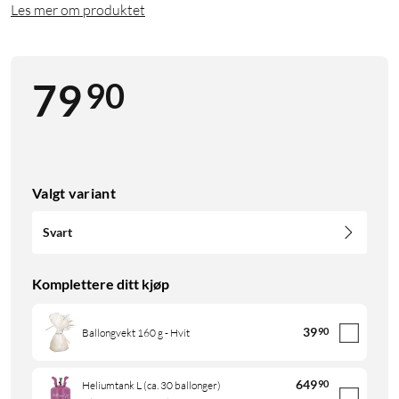
Les mer om produktet
90
79
Valgt variant
Svart
Komplettere ditt kjøp
39
90
Ballongvekt 160 g - Hvit
649
90
Heliumtank L (ca. 30 ballonger)