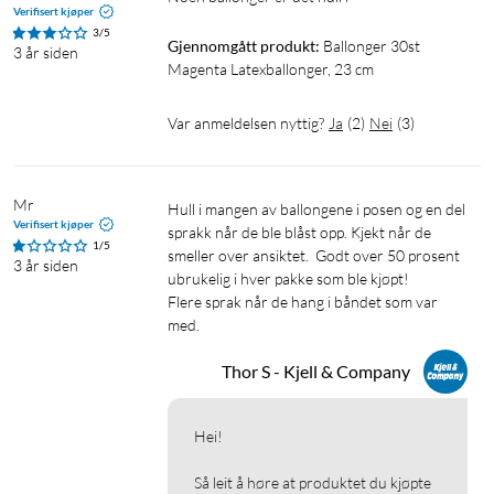
Verifisert kjøper
3/5
Gjennomgått produkt:
Ballonger 30st 
3 år siden
Magenta Latexballonger, 23 cm
Var anmeldelsen nyttig?
Ja
(
2
)
Nei
(
3
)
Mr
Hull i mangen av ballongene i posen og en del 
Verifisert kjøper
sprakk når de ble blåst opp. Kjekt når de 
1/5
smeller over ansiktet.  Godt over 50 prosent 
3 år siden
ubrukelig i hver pakke som ble kjøpt!

Flere sprak når de hang i båndet som var 
med.
Thor S - Kjell & Company
Hei!

Så leit å høre at produktet du kjøpte 