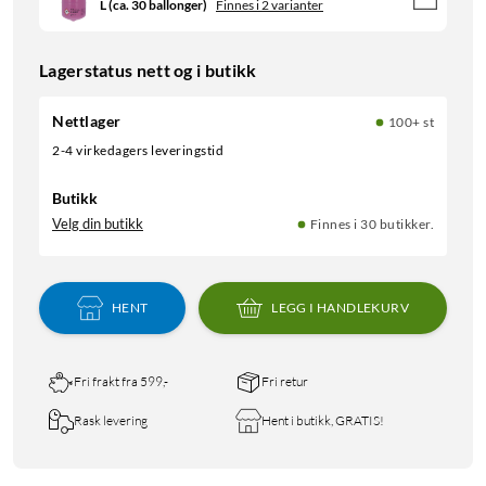
L (ca. 30 ballonger)
Finnes i 2 varianter
Lagerstatus nett og i butikk
Nettlager
100+ st
2-4 virkedagers leveringstid
Butikk
Velg din butikk
Finnes i 30 butikker.
HENT
LEGG I HANDLEKURV
Fri frakt fra 599,-
Fri retur
Rask levering
Hent i butikk, GRATIS!