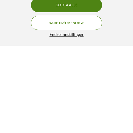
GODTA ALLE
BARE NØDVENDIGE
Endre Innstillinger
Ballonger 30-pk. Svart
79,90
3.5/5
HENT
LEGG I HANDLEKURV
Lignende produkter