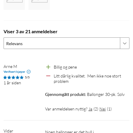
Viser 3 av 21 anmeldelser
Relevans
Arne M
Billig og pene
Verifisert kjøper
Litt dårlig kvalitet.  Men ikke noe stort 
5/5
problem 
1 år siden
Gjennomgått produkt:
Ballonger 30-pk. Sølv
Var anmeldelsen nyttig?
Ja
(
2
)
Nei
(
1
)
Vidar
Noen ballonger er det hull i