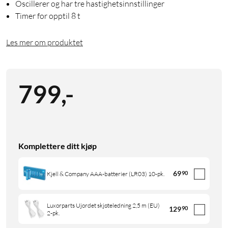
Oscillerer og har tre hastighetsinnstillinger
Timer for opptil 8 t
Les mer om produktet
799
,
-
Komplettere ditt kjøp
69
90
Kjell & Company AAA-batterier (LR03) 10-pk.
Luxorparts Ujordet skjøteledning 2,5 m (EU)
129
90
2-pk.