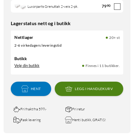
79
90
Luxorparts Grenuttak 2-veis 2-pk.
Lagerstatus nett og i butikk
Nettlager
20+ st
2-6 virkedagers leveringstid
Butikk
Velg din butikk
Finnes i 11 butikker.
HENT
LEGG I HANDLEKURV
Fri frakt fra 599,-
Fri retur
Rask levering
Hent i butikk, GRATIS!