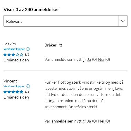
Spesifikasjoner
Viser 3 av 240 anmeldelser
Viftehodet kan vippes/vinkles (30°) og har
pendle-/oscilleringsfunksjon (90°).
Relevans
Kan heves/senkes mellom 95 og 125 cm.
Hastighetsinnstillinger: 3
Timer: 1–8 t
Joakim
Bråker litt
Maks. luftstrøm: 43,92 m³/min
Verifisert kjøper
3/5
Lufthastighet: 3,72 m/sek.
Var anmeldelsen nyttig?
Ja
(
0
)
Nei
(
0
)
1 måned siden
Høyeste lydnivå: 57,2 dB(A)
Effekt: 50 W (0,36 W standby).
Kabellengde: 1,5 m
Vincent
Funker flott og sterk vindstyrke til og med på 
Batterier – fjernkontroll: 2x AAA-batterier
(selges separat)
Verifisert kjøper
laveste nivå. støynivåene er også rimelig lave. 
Viftediameter: Ø35 cm
5/5
Litt lyd er det siden den er en vifte, men det 
1 måned siden
Vekt: 4,8 kg
er ingen problem med å ha den på 
soverommet. Anbefales sterkt.
Var anmeldelsen nyttig?
Ja
(
0
)
Nei
(
0
)
Vifte
Gulvvifte
Kjølevifte
Avkjøling