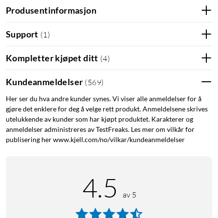
Produsentinformasjon
Support
(
1
)
Kompletter kjøpet ditt
(
4
)
Kundeanmeldelser
(
569
)
Her ser du hva andre kunder synes. Vi viser alle anmeldelser for å
gjøre det enklere for deg å velge rett produkt. Anmeldelsene skrives
utelukkende av kunder som har kjøpt produktet. Karakterer og
Med tre hastigheter og oscillering
anmeldelser administreres av TestFreaks. Les mer om vilkår for
Velg om du vil ha en fast luftstrøm eller om viften skal bevege
publisering her www.kjell.com/no/vilkar/kundeanmeldelser
seg frem og tilbake, for å spre ut luftstrømmen og kjøle et
større område. Viften har 3 ulike hastigheter: fra sval bris til
høy effekt.
4.5
av 5