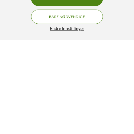
BARE NØDVENDIGE
Endre Innstillinger
Rubicson Gulvvifte med fjernkontroll Ø35 cm
799,-
4.5/5
HENT
LEGG I HANDLEKURV
Lignende produkter