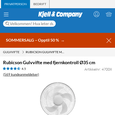
PRIVATPERSON
BEDRIFT
SOMMERSALG – Opptil 50 %
→
GULVVIFTE
RUBICSON GULVVIFTE MED FJERNKONTROLL Ø35 CM
Rubicson Gulvvifte med fjernkontroll Ø35 cm
4.5
Artikkelnr: 47008
(569 kundeanmeldelser)