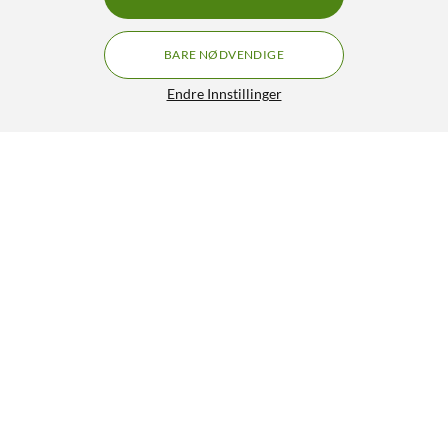
BARE NØDVENDIGE
Endre Innstillinger
Rubicson Ovnsvifte
399,90
4/5
HENT
LEGG I HANDLEKURV
Sist sett