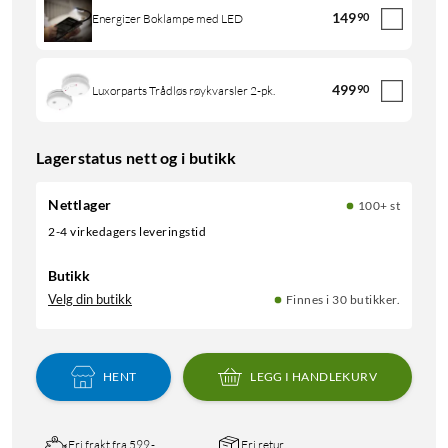
149
90
Energizer Boklampe med LED
499
90
Luxorparts Trådløs røykvarsler 2-pk.
Lagerstatus nett og i butikk
Nettlager
100+ st
2-4 virkedagers leveringstid
Butikk
Velg din butikk
Finnes i 30 butikker.
HENT
LEGG I HANDLEKURV
Fri frakt fra 599,-
Fri retur