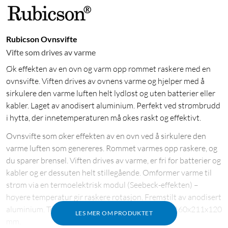
Rubicson Ovnsvifte
Vifte som drives av varme
Øk effekten av en ovn og varm opp rommet raskere med en
ovnsvifte. Viften drives av ovnens varme og hjelper med å
sirkulere den varme luften helt lydløst og uten batterier eller
kabler. Laget av anodisert aluminium. Perfekt ved strømbrudd
i hytta, der innetemperaturen må økes raskt og effektivt.
Ovnsvifte som øker effekten av en ovn ved å sirkulere den
varme luften som genereres. Rommet varmes opp raskere, og
du sparer brensel. Viften drives av varme, er fri for batterier og
kabler og er dessuten helt stillegående. Omformer varme til
strøm via en termoelektrisk modul (Seebeck-effekten) –
høyere temperatur gir raskere rotasjon. Fremstilt av anodisert
aluminium. Temperaturområde: 60-345 °C. Mål: 160x211x120
LES MER OM PRODUKTET
mm.