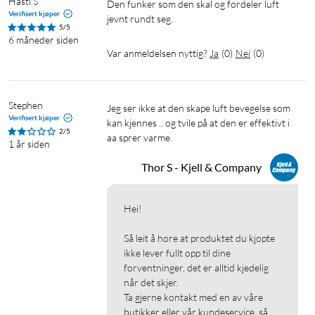
Hasti S
Den funker som den skal og fordeler luft 
Verifisert kjøper
jevnt rundt seg. 
5/5
6 måneder siden
Var anmeldelsen nyttig?
Ja
(
0
)
Nei
(
0
)
Stephen
Jeg ser ikke at den skape luft bevegelse som 
Verifisert kjøper
kan kjennes .. og tvile på at den er effektivt i 
2/5
1 år siden
Thor S - Kjell & Company
Hei!

Så leit å høre at produktet du kjøpte 
ikke lever fullt opp til dine 
forventninger, det er alltid kjedelig 
når det skjer.

Ta gjerne kontakt med en av våre 
butikker eller vår kundeservice, så 