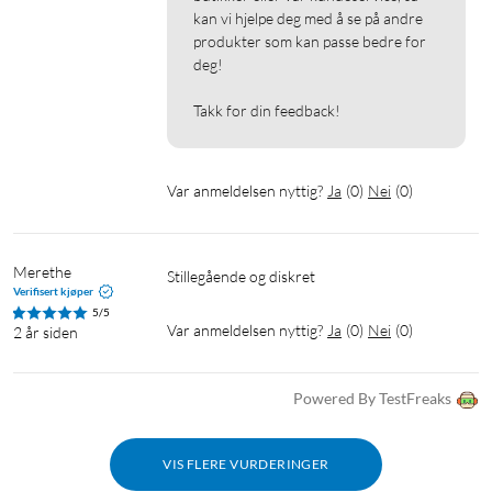
kan vi hjelpe deg med å se på andre 
produkter som kan passe bedre for 
deg!

Takk for din feedback!
Var anmeldelsen nyttig?
Ja
(
0
)
Nei
(
0
)
Merethe
Stillegående og diskret 
Verifisert kjøper
5/5
Var anmeldelsen nyttig?
Ja
(
0
)
Nei
(
0
)
2 år siden
Powered By TestFreaks
VIS FLERE VURDERINGER