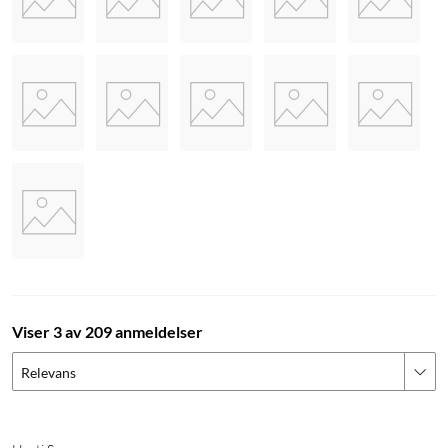
– Sørg for at vedovnen holder et stabilt og jevnt varmenivå.
– Bruk et termometer til å kontrollere at oversiden har nådd
tilstrekkelig temperatur (minst 6 °C, men helst 80 °C eller
mer).
Kjøling
– Sørg for at viftens overside har tilstrekkelig med luft rundt
seg, slik at den holdes svalere enn undersiden.
– Unngå å plassere viften nær en vegg, i en nisje eller under en
hylle. Det kan hindre kjølingen.
Viser 3 av 209 anmeldelser
Relevans