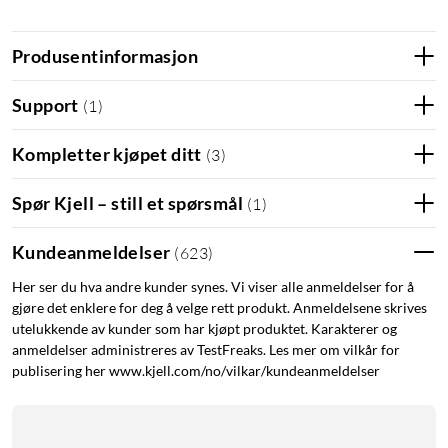
Hvordan fungerer det?
Produsentinformasjon
Viften genererer sin egen elektrisitet ved hjelp av
temperaturforskjellen. Metallremsen på undersiden av viften
Support
(
1
)
består av bimetall som er laget for å løfte kanten på viften litt
når makstemperaturen nærmer seg.
Kompletter kjøpet ditt
(
3
)
Plasser viften på en plan overflate på ovnen. Jo varmere basen
Spør Kjell – still et spørsmål
(
1
)
er, desto mer luft sirkuleres. Viften er laget for bruk på ovner
og lignende med en normal overflatetemperatur på 60–345
Kundeanmeldelser
(
623
)
°C. Bruk alltid det uttrekkbare håndtaket når du skal flytte
viften. For sikkerhets skyld er det bra å bruke et termometer.
Her ser du hva andre kunder synes. Vi viser alle anmeldelser for å
gjøre det enklere for deg å velge rett produkt. Anmeldelsene skrives
utelukkende av kunder som har kjøpt produktet. Karakterer og
Husk dette
anmeldelser administreres av TestFreaks. Les mer om vilkår for
Den termoelektriske modulen som driver viftemotoren,
publisering her www.kjell.com/no/vilkar/kundeanmeldelser
aktiveres av temperaturforskjellen mellom viftens varme base
og den svalere overdelen, som kjøles av viftens kjøleribber. For
at viften skal fungere optimalt må den derfor plasseres