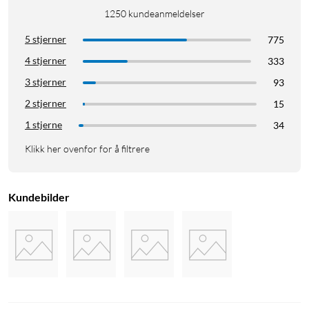
1250
kundeanmeldelser
5 stjerner
775
4 stjerner
333
3 stjerner
93
2 stjerner
15
1 stjerne
34
Klikk her ovenfor for å filtrere
Kundebilder