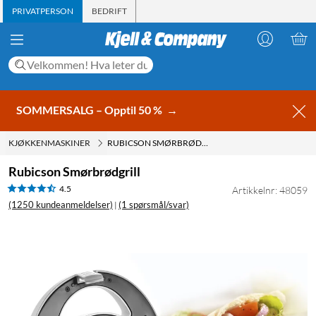
PRIVATPERSON
BEDRIFT
SOMMERSALG – Opptil 50 %
→
KJØKKENMASKINER
RUBICSON SMØRBRØDGRILL
Rubicson Smørbrødgrill
4.5
Artikkelnr: 48059
(1250 kundeanmeldelser)
(1 spørsmål/svar)
|