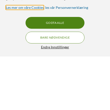
Les mer om våre Cookies
,
les vår Personvernerklæring
GODTA ALLE
BARE NØDVENDIGE
Endre Innstillinger
Rubicson Smørbrødgrill
149,-
199,90
4.5/5
HENT
LEGG I HANDLEKURV