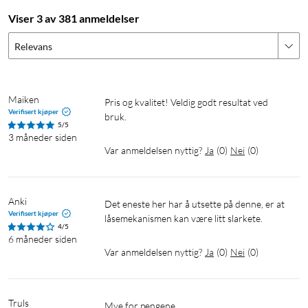
Viser 3 av 381 anmeldelser
Relevans
Maiken
Pris og kvalitet! Veldig godt resultat ved 
Verifisert kjøper
bruk.
5/5
3 måneder siden
Var anmeldelsen nyttig?
Ja
(
0
)
Nei
(
0
)
Anki
Det eneste her har å utsette på denne, er at 
Verifisert kjøper
låsemekanismen kan være litt slarkete. 
4/5
6 måneder siden
Var anmeldelsen nyttig?
Ja
(
0
)
Nei
(
0
)
Truls
Mye for pengene.