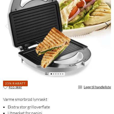
25% RABATT
455 liker
Legg til handleliste
Varme smørbrød lynraskt
Ekstra stor grilloverflate
Utmerket for panini