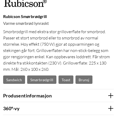
Rubicson Smørbrødgrill
Varme smørbrød lynraskt
Smørbrødgrill med ekstra stor grilloverflate for smørbrød.
Passer et stort smørbrød eller to smørbrød av normal
størrelse. Høy effekt (750 W) gjør at oppvarmingen og
stekingen går fort. Grilloverflaten har non-stick-belegg som
gjør rengjøringen enkel. Kan oppbevares loddrett. Får strøm
direkte fra stikkontakten (230 V). Grilloverflate: 225 x 130
mm. Mål: 260 x 100 x 260.
Sandwich
Smørbrødgrill
Toast
Brunsj
Produsentinformasjon
360°-vy