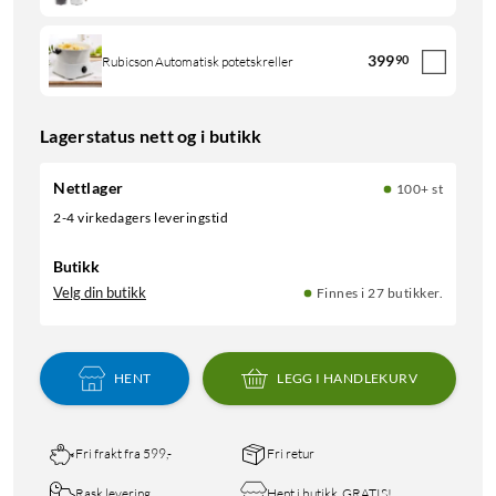
399
90
Rubicson Automatisk potetskreller
Lagerstatus nett og i butikk
Nettlager
100+ st
2-4 virkedagers leveringstid
Butikk
Velg din butikk
Finnes i 27 butikker.
HENT
LEGG I HANDLEKURV
Fri frakt fra 599,-
Fri retur
Rask levering
Hent i butikk, GRATIS!