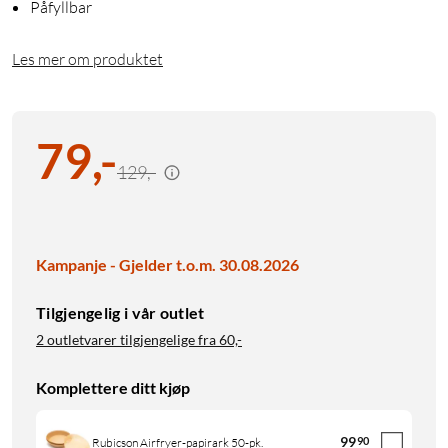
Påfyllbar
Les mer om produktet
79
,
-
129,-
Kampanje - Gjelder t.o.m. 30.08.2026
Tilgjengelig i vår outlet
2 outletvarer tilgjengelige fra
60,-
Komplettere ditt kjøp
99
90
Rubicson Airfryer-papirark 50-pk.