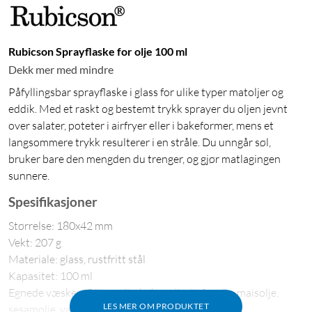
Rubicson Sprayflaske for olje 100 ml
Dekk mer med mindre
Påfyllingsbar sprayflaske i glass for ulike typer matoljer og
eddik. Med et raskt og bestemt trykk sprayer du oljen jevnt
over salater, poteter i airfryer eller i bakeformer, mens et
langsommere trykk resulterer i en stråle. Du unngår søl,
bruker bare den mengden du trenger, og gjør matlagingen
sunnere.
Spesifikasjoner
Størrelse: 180x42 mm
Vekt: 207 g
Materiale: glass, rustfritt stål
Kapasitet: 100 ml
Egnede væsker: Olivenolje, kokosolje, linfrøolje, maisolje,
LES MER OM PRODUKTET
sesamolje, valnøttolje, matvin, soya