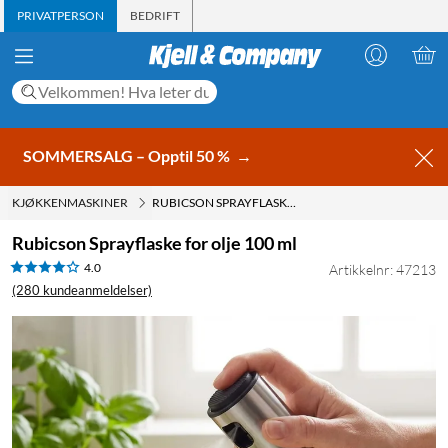
PRIVATPERSON
BEDRIFT
SOMMERSALG – Opptil 50 %
→
KJØKKENMASKINER
RUBICSON SPRAYFLASKE FOR OLJE 100 ML
Rubicson Sprayflaske for olje 100 ml
4.0
Artikkelnr: 47213
(280 kundeanmeldelser)