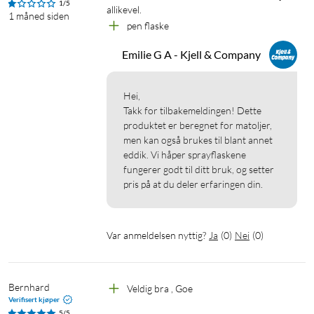
1/5
allikevel.
1 måned siden
pen flaske
Emilie G A - Kjell & Company
Hei,

Takk for tilbakemeldingen! Dette 
produktet er beregnet for matoljer, 
men kan også brukes til blant annet 
eddik. Vi håper sprayflaskene 
fungerer godt til ditt bruk, og setter 
pris på at du deler erfaringen din.
Var anmeldelsen nyttig?
Ja
(
0
)
Nei
(
0
)
Bernhard
Veldig bra , Goe 
Verifisert kjøper
5/5