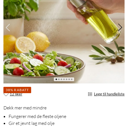
38% RABATT
12 liker
Legg til handleliste
Dekk mer med mindre
Fungerer med de fleste oljene
Gir et jevnt lag med olje