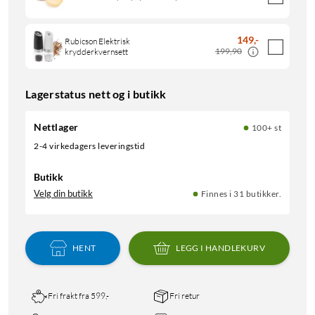
149
,
-
Rubicson Elektrisk
199,90
krydderkvernsett
Lagerstatus nett og i butikk
Nettlager
100+ st
2-4 virkedagers leveringstid
Butikk
Velg din butikk
Finnes i 31 butikker.
HENT
LEGG I HANDLEKURV
Fri frakt fra 599,-
Fri retur