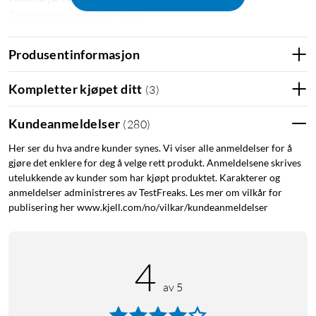
Rengjøring: vaskes for hånd
I pakken
Produsentinformasjon
Sprayflaske
Trakt
Kompletter kjøpet ditt
(
3
)
Kundeanmeldelser
(
280
)
Her ser du hva andre kunder synes. Vi viser alle anmeldelser for å
gjøre det enklere for deg å velge rett produkt. Anmeldelsene skrives
utelukkende av kunder som har kjøpt produktet. Karakterer og
anmeldelser administreres av TestFreaks. Les mer om vilkår for
publisering her www.kjell.com/no/vilkar/kundeanmeldelser
4
av 5