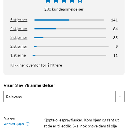
280
kundeanmeldelser
5 stjerner
141
4 stjerner
84
3 stjerner
35
2 stjerner
9
1 stjerne
11
Klikk her ovenfor for å filtrere
Viser 3 av 78 anmeldelser
Relevans
Sverre
Kjøpte oljesprayflasker. Kom hjem og fant ut 
Verifisert kjøper
at de er til eddik. Skal nok prøve dem til olje 