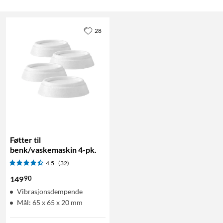
28
Føtter til
benk/vaskemaskin 4-pk.
4.5
(32)
90
149
Vibrasjonsdempende
Mål: 65 x 65 x 20 mm