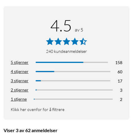
4.5
av 5
240
kundeanmeldelser
5 stjerner
158
4 stjerner
60
3 stjerner
17
2 stjerner
3
1 stjerne
2
Klikk her ovenfor for å filtrere
Viser 3 av 62 anmeldelser