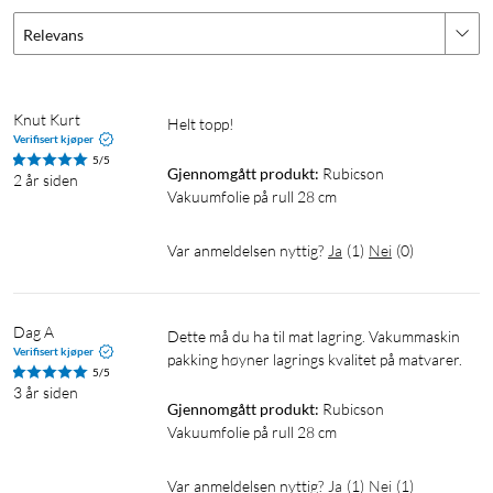
Relevans
Knut Kurt 
Helt topp!
Verifisert kjøper
5/5
Gjennomgått produkt:
Rubicson 
2 år siden
Vakuumfolie på rull 28 cm
Var anmeldelsen nyttig?
Ja
(
1
)
Nei
(
0
)
Dag A
Dette må du ha til mat lagring. Vakummaskin  
Verifisert kjøper
pakking høyner lagrings kvalitet på matvarer.
5/5
3 år siden
Gjennomgått produkt:
Rubicson 
Vakuumfolie på rull 28 cm
Var anmeldelsen nyttig?
Ja
(
1
)
Nei
(
1
)