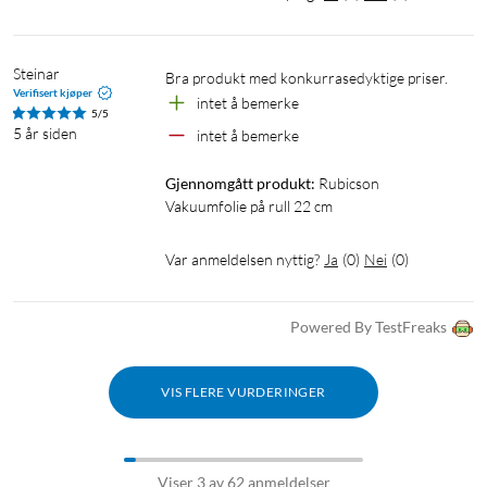
Steinar
Bra produkt med konkurrasedyktige priser.
Verifisert kjøper
intet å bemerke
5/5
5 år siden
intet å bemerke
Gjennomgått produkt:
Rubicson 
Vakuumfolie på rull 22 cm
Var anmeldelsen nyttig?
Ja
(
0
)
Nei
(
0
)
Powered By TestFreaks
VIS FLERE VURDERINGER
Viser 3 av 62 anmeldelser