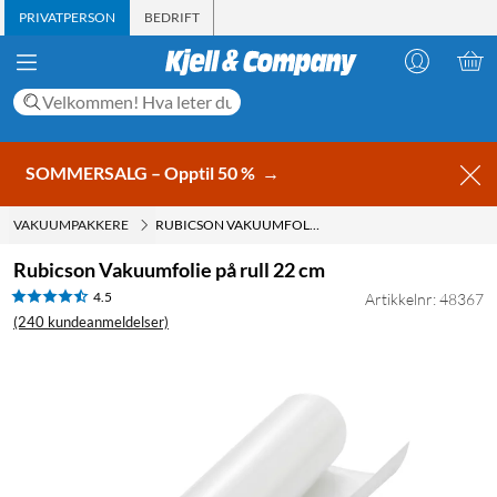
PRIVATPERSON
BEDRIFT
SOMMERSALG – Opptil 50 %
→
VAKUUMPAKKERE
RUBICSON VAKUUMFOLIE PÅ RULL 22 CM
Rubicson Vakuumfolie på rull 22 cm
4.5
Artikkelnr: 48367
(240 kundeanmeldelser)