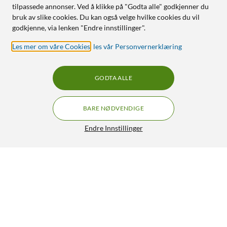
tilpassede annonser. Ved å klikke på "Godta alle" godkjenner du
bruk av slike cookies. Du kan også velge hvilke cookies du vil
godkjenne, via lenken "Endre innstillinger".
Les mer om våre Cookies
,
les vår Personvernerklæring
GODTA ALLE
BARE NØDVENDIGE
Endre Innstillinger
OnDeMove TYR-hørselsforsterker Hvit
GRATIS FRAKT
3/5
4 499,-
HENT
LEGG I HANDLEKURV