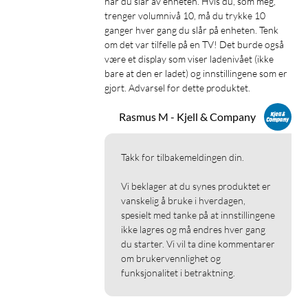
når du slår av enheten. Hvis du, som meg, 
er usikker på om hørselstapet ditt er lett til moderat, kan du
trenger volumnivå 10, må du trykke 10 
tenke gjennom hvordan du opplever samtaler. Store vansker
ganger hver gang du slår på enheten. Tenk 
med å høre i en vanlig samtale med bare én person tyder på at
om det var tilfelle på en TV! Det burde også 
du sannsynligvis har et hørselstap som er større enn lett til
være et display som viser ladenivået (ikke 
moderat. TYR-hørselsforsterkeren kan brukes i stedet for et
bare at den er ladet) og innstillingene som er 
høreapparat, eller som et supplement hvis du allerede har et
gjort. Advarsel for dette produktet.
høreapparat.
Rasmus M - Kjell & Company
Takk for tilbakemeldingen din.

Vi beklager at du synes produktet er 
vanskelig å bruke i hverdagen, 
spesielt med tanke på at innstillingene 
ikke lagres og må endres hver gang 
du starter. Vi vil ta dine kommentarer 
om brukervennlighet og 
funksjonalitet i betraktning.