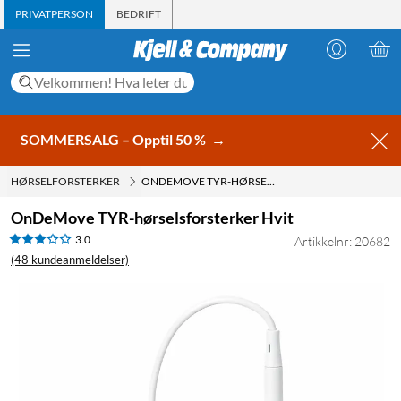
PRIVATPERSON
BEDRIFT
SOMMERSALG – Opptil 50 %
→
HØRSELFORSTERKER
ONDEMOVE TYR-HØRSELSFORSTERKER HVIT
OnDeMove TYR-hørselsforsterker Hvit
3.0
Artikkelnr: 20682
(48 kundeanmeldelser)