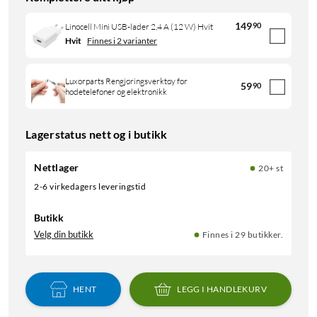
149
90
Linocell Mini USB-lader 2,4 A (12 W) Hvit
Hvit
Finnes i 2 varianter
Luxorparts Rengjøringsverktøy for
59
90
hodetelefoner og elektronikk
Lagerstatus nett og i butikk
Nettlager
20+ st
2-6 virkedagers leveringstid
Butikk
Velg din butikk
Finnes i 29 butikker.
HENT
LEGG I HANDLEKURV