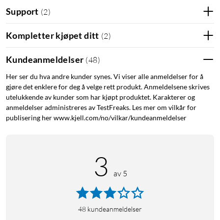
Support
(
2
)
Kort om produktet
Hørselsforsterker fra det svenske hørselsselskapet
Kompletter kjøpet ditt
(
2
)
OnDeMove i Halmstad.
Utviklet av eksperter med flere års erfaring innen
Kundeanmeldelser
(
48
)
teknisk audiologi.
Krever ingen hørselstest eller tilpasning. Du justerer
Her ser du hva andre kunder synes. Vi viser alle anmeldelser for å
gjøre det enklere for deg å velge rett produkt. Anmeldelsene skrives
volumet etter hørselstapet ditt.
utelukkende av kunder som har kjøpt produktet. Karakterer og
Inneholder den samme avanserte teknologien som i
anmeldelser administreres av TestFreaks. Les mer om vilkår for
moderne høreapparater.
publisering her www.kjell.com/no/vilkar/kundeanmeldelser
Forsterkeren har naturlig lydgjengivelse takket være et
stort frekvensområde på 12 500 Hz, som er høyere enn
det som normalt finnes i hørselshjelpemidler.
3
Rekkevidde på opptil 20 meter – perfekt for
foreningsmøter eller forelesninger.
av 5
Tre programmoduser tilpasset for ulike miljøer og
anledninger.
48
kundeanmeldelser
Kombinert hørselsforsterker og høreapparat