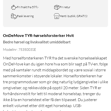
Fri frakt fra 599,-
Fri retur
Rask levering
Hent i butikk, GRATIS!
OnDeMove TYR-hørselsforsterker Hvit
Bedre hørsel og livskvalitet umiddelbart
Modellnr: 7535003SE
Med hørselforsterkeren TYR fra det svenske hørselsselskapet
OnDeMove kan du igjen høre hva som blir sagt på TV-en, følge
med på samtaler rundt middagsbordet og være sosial i større
sammenkomster i støyende lokaler. Hørselforsterkeren har
tre programmoduser som gir deg naturlig lydgjengivelse i ulike
omgivelser, og rekkevidde på opptil 20 meter. Siden TYR er
forhåndsinnstilt for lett til moderat hørselstap, trenger du
ikke å ta en hørselstest eller få den tilpasset. Du justerer
enkelt volumet etter ditt eget hørselstap. USB-