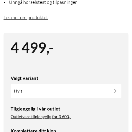
Unngå hørselstest og tilpasninger
Les mer om produktet
4 499
,
-
Valgt variant
Hvit
Tilgjengelig i vår outlet
Outletvare tilgjengelig for
3 600,-
Komplettere ditt kjøp