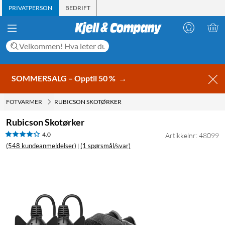
PRIVATPERSON
BEDRIFT
SOMMERSALG – Opptil 50 %
→
FOTVARMER
RUBICSON SKOTØRKER
Rubicson Skotørker
4.0
Artikkelnr: 48099
(548 kundeanmeldelser)
(1 spørsmål/svar)
|