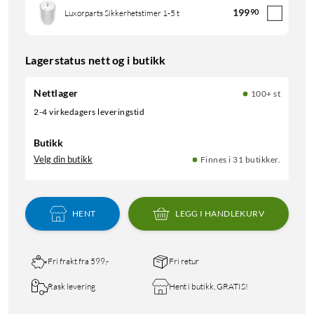
199
90
Luxorparts Sikkerhetstimer 1-5 t
Lagerstatus nett og i butikk
Nettlager
100+ st
2-4 virkedagers leveringstid
Butikk
Velg din butikk
Finnes i 31 butikker.
HENT
LEGG I HANDLEKURV
Fri frakt fra 599,-
Fri retur
Rask levering
Hent i butikk, GRATIS!