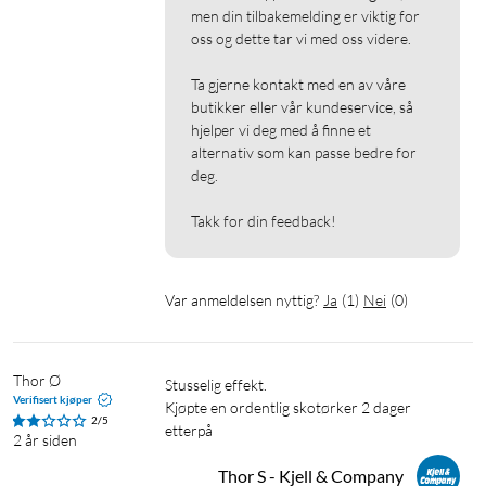
men din tilbakemelding er viktig for 
oss og dette tar vi med oss videre.

Ta gjerne kontakt med en av våre 
butikker eller vår kundeservice, så 
hjelper vi deg med å finne et 
alternativ som kan passe bedre for 
deg.

Takk for din feedback!
Var anmeldelsen nyttig?
Ja
(
1
)
Nei
(
0
)
Thor Ø
Stusselig effekt.

Verifisert kjøper
Kjøpte en ordentlig skotørker 2 dager 
2/5
etterpå
2 år siden
Thor S - Kjell & Company