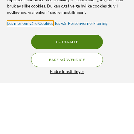
bruk av slike cookies. Du kan også velge hvilke cookies du vil
godkjenne, via lenken "Endre innstillinger".
Les mer om våre Cookies
,
les vår Personvernerklæring
GODTA ALLE
BARE NØDVENDIGE
Endre Innstillinger
Rubicson Skotørker
199,-
4/5
HENT
LEGG I HANDLEKURV