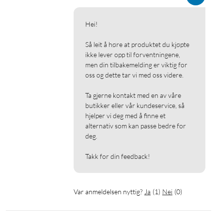
Hei!

Så leit å høre at produktet du kjøpte 
ikke lever opp til forventningene, 
men din tilbakemelding er viktig for 
oss og dette tar vi med oss videre.

Ta gjerne kontakt med en av våre 
butikker eller vår kundeservice, så 
hjelper vi deg med å finne et 
alternativ som kan passe bedre for 
deg.

Takk for din feedback!
Var anmeldelsen nyttig?
Ja
(
1
)
Nei
(
0
)