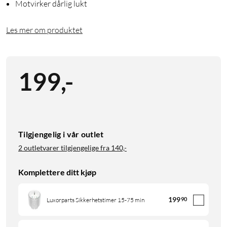
Motvirker dårlig lukt
Les mer om produktet
199
,
-
Tilgjengelig i vår outlet
2 outletvarer tilgjengelige fra
140,-
Komplettere ditt kjøp
199
90
Luxorparts Sikkerhetstimer 15-75 min