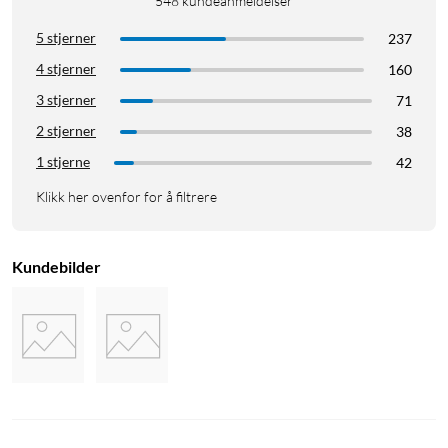
548
kundeanmeldelser
5 stjerner
237
4 stjerner
160
3 stjerner
71
2 stjerner
38
1 stjerne
42
Klikk her ovenfor for å filtrere
Kundebilder