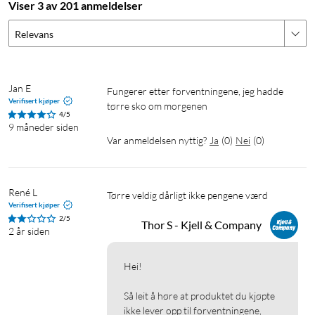
Viser 3 av 201 anmeldelser
Relevans
Jan E
Fungerer etter forventningene, jeg hadde 
Verifisert kjøper
tørre sko om morgenen 
4/5
9 måneder siden
Var anmeldelsen nyttig?
Ja
(
0
)
Nei
(
0
)
René L
Tørre veldig dårligt ikke pengene værd
Verifisert kjøper
2/5
Thor S - Kjell & Company
2 år siden
Hei!

Så leit å høre at produktet du kjøpte 
ikke lever opp til forventningene, 