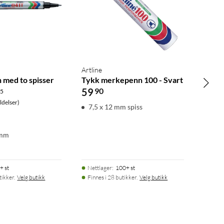
Artline
med to spisser
Tykk merkepenn 100 - Svart
59
90
.5
delser)
7,5 x 12 mm spiss
 mm
+ st
Nettlager
:
100+ st
tikker.
Velg butikk
Finnes i 28 butikker.
Velg butikk