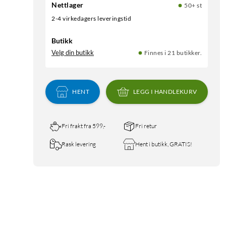
Nettlager
50+ st
2-4 virkedagers leveringstid
Butikk
Velg din butikk
Finnes i 21 butikker.
HENT
LEGG I HANDLEKURV
Fri frakt fra 599,-
Fri retur
Rask levering
Hent i butikk, GRATIS!