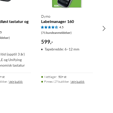
Dymo
løst tastatur og
Labelmanager 160
4.5
.5
(71 kundeanmeldelser)
delser)
599
,
-
Tapebredde: 6–12 mm
itid (opptil 3 år)
LE og Unifying
onomisk tastatur
+ st
Nettlager
:
50+ st
tikker.
Velg butikk
Finnes i 29 butikker.
Velg butikk