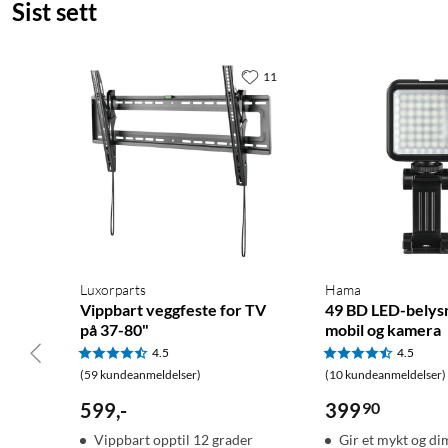
Sist sett
11
Luxorparts
Hama
Vippbart veggfeste for TV
49 BD LED-belysn
på 37-80"
mobil og kamera
4.5
4.5
(59 kundeanmeldelser)
(10 kundeanmeldelser)
599
,
-
399
90
Vippbart opptil 12 grader
Gir et mykt og di