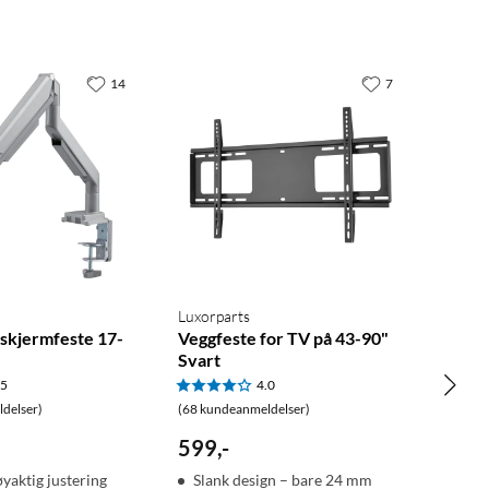
14
7
Luxorparts
 skjermfeste 17-
Veggfeste for TV på 43-90"
Svart
.5
4.0
delser)
(68 kundeanmeldelser)
599
,
-
øyaktig justering
Slank design – bare 24 mm