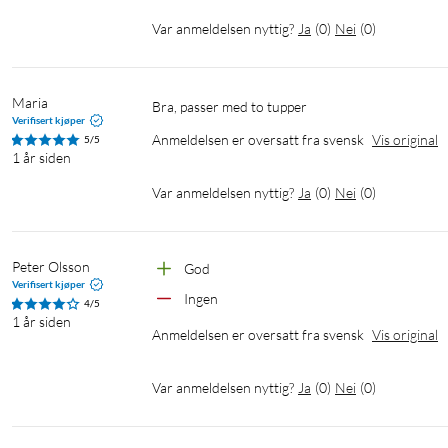
Var anmeldelsen nyttig?
Ja
(
0
)
Nei
(
0
)
Maria
Bra, passer med to tupper
Verifisert kjøper
Anmeldelsen er oversatt fra svensk
Vis original
5/5
1 år siden
Var anmeldelsen nyttig?
Ja
(
0
)
Nei
(
0
)
Peter Olsson
God
Verifisert kjøper
Ingen
4/5
1 år siden
Anmeldelsen er oversatt fra svensk
Vis original
Var anmeldelsen nyttig?
Ja
(
0
)
Nei
(
0
)