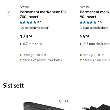
Artline
Artline
Permanent merkepenn EK-
Permanent merk
700 - svart
90 - svart
4.5
5.0
(20 kundeanmeldelser)
(7 kundeanmeldelser)
174
90
59
90
0,7 mm spiss
2-5 mm skråfaset 
Nettlager
:
100+ st
Nettlager
:
20+ st
Finnes i 29 butikker.
Velg butikk
Finnes i 17 butikker.
V
Sist sett
19