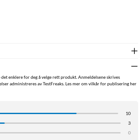
e det enklere for deg å velge rett produkt. Anmeldelsene skrives
ser administreres av TestFreaks. Les mer om vilkår for publisering her
10
3
0