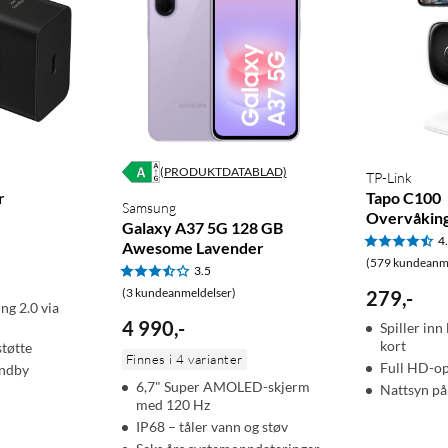
(PRODUKTDATABLAD)
TP-Link
r
Tapo C100
Samsung
Overvåkin
Galaxy A37 5G 128 GB
4
Awesome Lavender
(579 kundeanme
3.5
(3 kundeanmeldelser)
279
,
-
ng 2.0 via
4 990
,
-
Spiller inn
kort
tøtte
Finnes i 4 varianter
Full HD-o
andby
6,7" Super AMOLED-skjerm
Nattsyn på
med 120 Hz
IP68 – tåler vann og støv