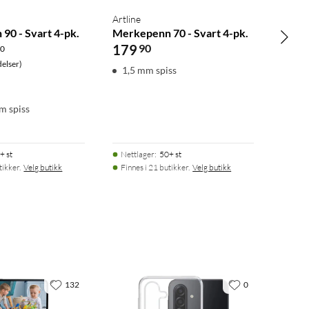
Artline
90 - Svart 4-pk.
Merkepenn 70 - Svart 4-pk.
179
90
.0
elser)
1,5 mm spiss
mm spiss
+ st
Nettlager
:
50+ st
tikker.
Velg butikk
Finnes i 21 butikker.
Velg butikk
132
0