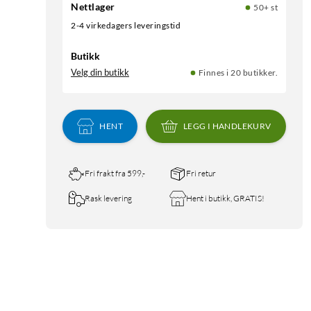
Nettlager
50+ st
2-4 virkedagers leveringstid
Butikk
Velg din butikk
Finnes i 20 butikker.
HENT
LEGG I HANDLEKURV
Fri frakt fra 599,-
Fri retur
Rask levering
Hent i butikk, GRATIS!