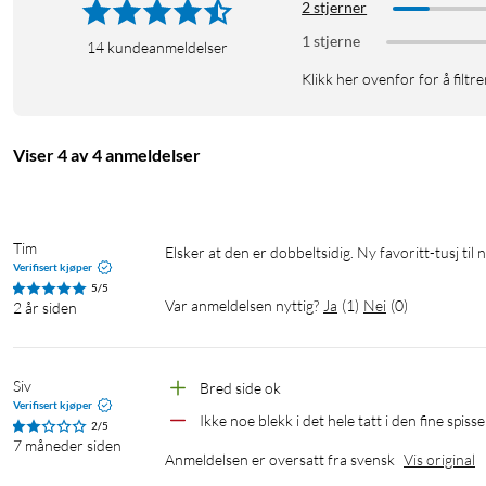
2 stjerner
1 stjerne
14
kundeanmeldelser
Klikk her ovenfor for å filtre
Viser 4 av 4 anmeldelser
Tim
Elsker at den er dobbeltsidig. Ny favoritt-tusj til 
Verifisert kjøper
5/5
Var anmeldelsen nyttig?
Ja
(
1
)
Nei
(
0
)
2 år siden
Siv
Bred side ok
Verifisert kjøper
Ikke noe blekk i det hele tatt i den fine spiss
2/5
7 måneder siden
Anmeldelsen er oversatt fra svensk
Vis original