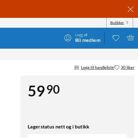
Butikker
Logg på
Bli medlem
Legg til handleliste
30 liker
90
59
Lagerstatus nett og i butikk