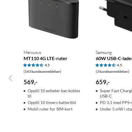
Mercusys
Samsung
MT110 4G LTE-ruter
60W USB-C-lade
4.5
4.5
(143 kundeanmeldelser)
(3 kundeanmeldelser)
569
,
-
659
,
-
Opptil 10 enheter kan kobles
Super Fast Chargi
til
USB-C
Opptil 10 timers batteritid
PD 3.1 med PPS-s
Mobil ruter for SIM-kort
Under 5 mW i st