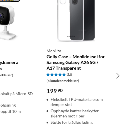
Mobilize
Gelly Case – Mobildeksel for
gskamera
Samsung Galaxy A26 5G /
A17 Transparent
.5
5.0
ldelser)
(4 kundeanmeldelser)
199
90
 lokalt på Micro-SD-
Fleksibelt TPU-materiale som
demper støt
ppløsning
Opphøyde kanter beskytter
 opptil 10 m
skjermen mot riper
Støtte for trådløs lading