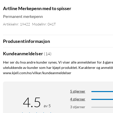
Artline Merkepenn med to spisser
Permanent merkepenn
Artikkelnr: 19422
Modellnr: 041T
Produsentinformasjon
Kundeanmeldelser
(
14
)
Her ser du hva andre kunder synes. Vi viser alle anmeldelser for å gjør
utelukkende av kunder som har kjøpt produktet. Karakterer og anmeldel
www.kjell.com/no/vilkar/kundeanmeldelser
5 stjerner
4.5
4 stjerner
av 5
3 stjerner