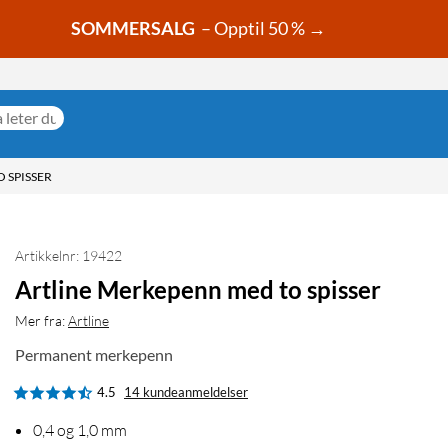
SOMMERSALG
– Opptil 50 % →
 SPISSER
Artikkelnr: 19422
Artline Merkepenn med to spisser
Mer fra:
Artline
Permanent merkepenn
4.5
14 kundeanmeldelser
0,4 og 1,0 mm