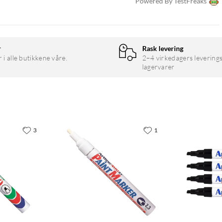
Powered By TestFreaks
r
Rask levering
r i alle butikkene våre.
2–4 virkedagers leverings
lagervarer
3
1