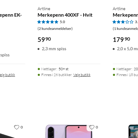
Artline
Artline
epenn EK-
Merkepenn 400XF - Hvit
Merkepenn 
5.0
3
(2 kundeanmeldelser)
(1 kundeanmeld
59
90
179
90
2,3 mm spiss
2,0 x 5,0 
spiss
Nettlager
:
50+ st
Nettlager
:
20
elg butikk
Finnes i 26 butikker.
Velg butikk
Finnes i 18 bu
0
0