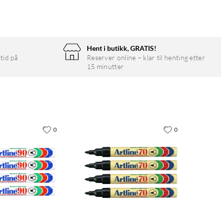
Hent i butikk, GRATIS!
tid på
Reserver online – klar til henting etter
15 minutter
0
0