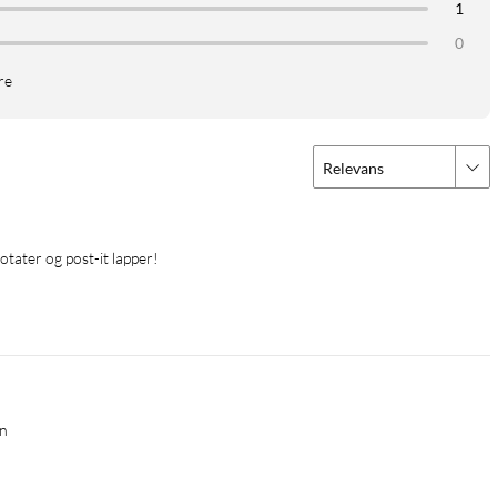
1
0
re
Relevans
notater og post-it lapper!
en