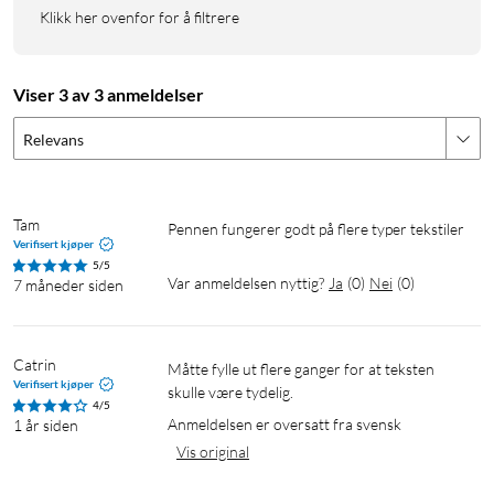
Klikk her ovenfor for å filtrere
Viser 3 av 3 anmeldelser
Relevans
Tam
Pennen fungerer godt på flere typer tekstiler
Verifisert kjøper
5/5
Var anmeldelsen nyttig?
Ja
(
0
)
Nei
(
0
)
7 måneder siden
Catrin
Måtte fylle ut flere ganger for at teksten 
Verifisert kjøper
skulle være tydelig. 
4/5
Anmeldelsen er oversatt fra svensk
1 år siden
Vis original