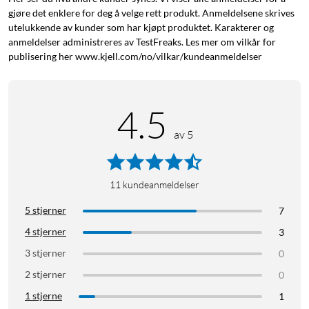
gjøre det enklere for deg å velge rett produkt. Anmeldelsene skrives
utelukkende av kunder som har kjøpt produktet. Karakterer og
anmeldelser administreres av TestFreaks. Les mer om vilkår for
publisering her www.kjell.com/no/vilkar/kundeanmeldelser
4.5
av 5
11
kundeanmeldelser
5 stjerner
7
4 stjerner
3
3 stjerner
0
2 stjerner
0
1 stjerne
1