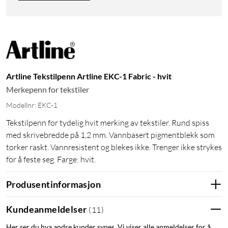
Artline Tekstilpenn Artline EKC-1 Fabric - hvit
Merkepenn for tekstiler
Modellnr: EKC-1
Tekstilpenn for tydelig hvit merking av tekstiler. Rund spiss
med skrivebredde på 1,2 mm. Vannbasert pigmentblekk som
tørker raskt. Vannresistent og blekes ikke. Trenger ikke strykes
for å feste seg. Farge: hvit.
Produsentinformasjon
Kundeanmeldelser
(
11
)
Her ser du hva andre kunder synes. Vi viser alle anmeldelser for å