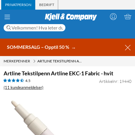
PRIVATPERSON
BEDRIFT
SOMMERSALG – Opptil 50 %
→
MERKEPENNER
ARTLINE TEKSTILPENN ARTLINE EKC-1 FABRIC - HVIT
Artline Tekstilpenn Artline EKC-1 Fabric - hvit
4.5
Artikkelnr: 19440
(11 kundeanmeldelser)