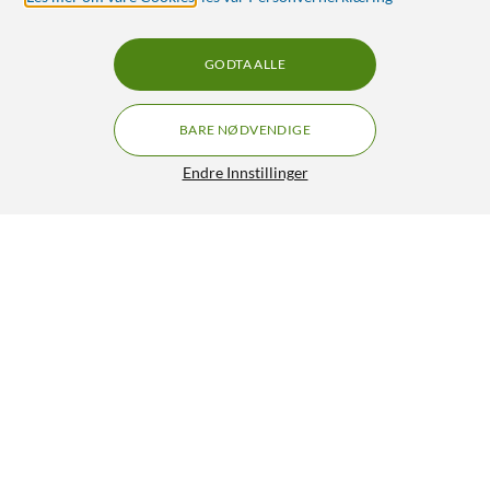
GODTA ALLE
BARE NØDVENDIGE
Endre Innstillinger
Polaroid Hi-Print Gen 2 Kit Portabel fotoskriver
GRATIS FRAKT
Svart
1 399,-
4.5/5
HENT
LEGG I HANDLEKURV