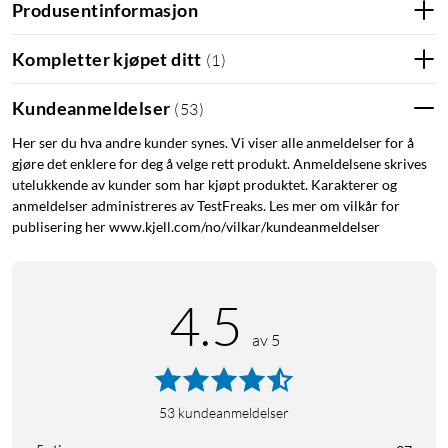
Produsentinformasjon
Skriveren er enkel å ta med takket være den kompakte
størrelsen. Det innebygde batteriet lades via en USB-C-lader
Kompletter kjøpet ditt
(
1
)
eller powerbank med en USB-kabel (ikke inkludert). Benytter
Polaroid Hi-Print 2x3-papir som med sublimering gir høyere
Kundeanmeldelser
(
53
)
utskriftskvalitet sammenlignet med tidligere
Zinkpapirteknologi. Skriveren krever ikke blekk, fordi blekket
Her ser du hva andre kunder synes. Vi viser alle anmeldelser for å
ligger i fotopapiret. For papirpatroner se:
gjøre det enklere for deg å velge rett produkt. Anmeldelsene skrives
utelukkende av kunder som har kjøpt produktet. Karakterer og
20-pk.
(
20636
)
anmeldelser administreres av TestFreaks. Les mer om vilkår for
publisering her www.kjell.com/no/vilkar/kundeanmeldelser
60-pk.
(
20637
)
Spesifikasjoner
4.5
Mål: 150,8x26,9x79,5 mm
av 5
Vekt: 260 g
Materiale: ABS
Oppløsning: 291 DPI
53
kundeanmeldelser
Utskriftsstørrelse: 54x86 mm