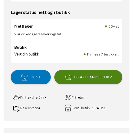
Lagerstatus nett og i butikk
Nettlager
50+ st
2-4 virkedagers leveringstid
Butikk
Velg din butikk
Finnes i 7 butikker.
HENT
LEGG I HANDLEKURV
Fri frakt fra 599,-
Fri retur
Rask levering
Hent i butikk, GRATIS!