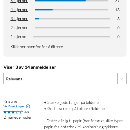
Utskriftshastighet: < 50 sekunder
5 stjerner
37
Tilkobling: Bluetooth, USB-C (ikke inkludert)
4 stjerner
13
Kompatibelt med iOS og Android
3 stjerner
3
2 stjerner
0
Portabel skriver
1 stjerne
0
Klikk her ovenfor for å filtrere
Viser 3 av 14 anmeldelser
Relevans
Kristine
+ Sterke gode farger på bildene.

Verifisert kjøper
+ God størrelse på fotoark/bildene.

3/5
2 måneder siden
- Fester dårlig til papir (har forsøkt ulike typer 
papir, fra notatbok, til kopipapir og tykkere 