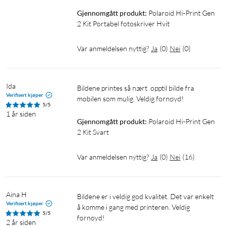
Gjennomgått produkt:
Polaroid Hi-Print Gen 
2 Kit Portabel fotoskriver Hvit
Var anmeldelsen nyttig?
Ja
(
0
)
Nei
(
0
)
Ida
Bildene printes så nært  opptil bilde fra 
Verifisert kjøper
mobilen som mulig. Veldig fornøyd!
5/5
1 år siden
Gjennomgått produkt:
Polaroid Hi-Print Gen 
2 Kit Svart
Var anmeldelsen nyttig?
Ja
(
0
)
Nei
(
16
)
Aina H
Bildene er i veldig god kvalitet. Det var enkelt 
Verifisert kjøper
å komme i gang med printeren. Veldig 
5/5
fornøyd!
2 år siden