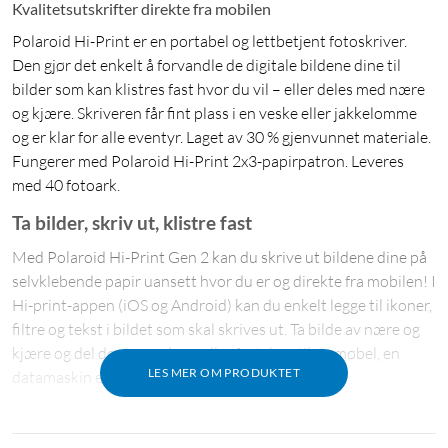
Kvalitetsutskrifter direkte fra mobilen
Polaroid Hi-Print er en portabel og lettbetjent fotoskriver.
Den gjør det enkelt å forvandle de digitale bildene dine til
bilder som kan klistres fast hvor du vil – eller deles med nære
og kjære. Skriveren får fint plass i en veske eller jakkelomme
og er klar for alle eventyr. Laget av 30 % gjenvunnet materiale.
Fungerer med Polaroid Hi-Print 2x3-papirpatron. Leveres
med 40 fotoark.
Ta bilder, skriv ut, klistre fast
Med Polaroid Hi-Print Gen 2 kan du skrive ut bildene dine på
selvklebende papir uansett hvor du er og direkte fra mobilen! I
Hi-print-appen (iOS og Android) kan du enkelt legge til ikoner,
filtre og tekst i bildet som skal skrives ut. Ta bilde av nære og
kjære og del dem som de er, eller fest dem til en møbel, en
LES MER OM PRODUKTET
datamaskin eller hvor enn du ønsker.
Kompakt og klar