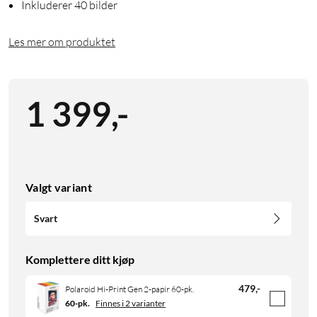
Inkluderer 40 bilder
Les mer om produktet
1 399
,
-
Valgt variant
Svart
Komplettere ditt kjøp
479
,
-
Polaroid Hi-Print Gen 2-papir 60-pk.
60-pk.
Finnes i 2 varianter