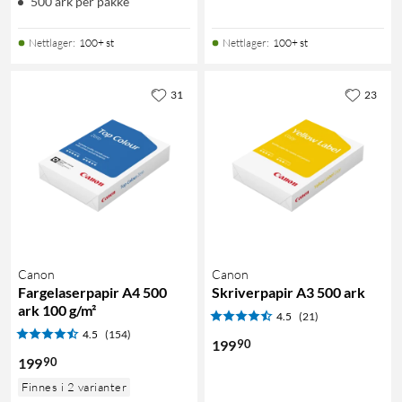
500 ark per pakke
Nettlager
:
100+ st
Nettlager
:
100+ st
31
23
Canon
Canon
Fargelaserpapir A4 500
Skriverpapir A3 500 ark
ark 100 g/m²
4.5
(21)
4.5
(154)
90
199
90
199
Finnes i 2 varianter