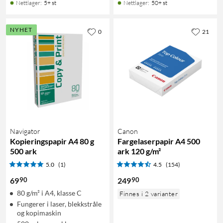
Nettlager
:
5+ st
Nettlager
:
50+ st
NYHET
0
21
Navigator
Canon
Kopieringspapir A4 80 g
Fargelaserpapir A4 500
500 ark
ark 120 g/m²
5.0
(1)
4.5
(154)
90
90
69
249
80 g/m² i A4, klasse C
Finnes i 2 varianter
Fungerer i laser, blekkstråle
og kopimaskin