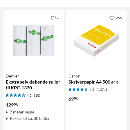
6
255
Denver
Canon
Ekstra selvklebende ruller
Skriverpapir A4 500 ark
til KPC-1370
4.5
(1371)
4.5
(10)
90
69
90
129
7 meter lange
Rekker til ca. 30 bilder